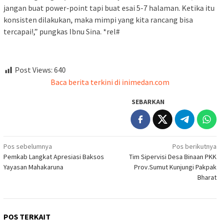
jangan buat power-point tapi buat esai 5-7 halaman. Ketika itu
konsisten dilakukan, maka mimpi yang kita rancang bisa
tercapai!,” pungkas Ibnu Sina. *rel#
Post Views:
640
Baca berita terkini di inimedan.com
SEBARKAN
Navigasi
Pos sebelumnya
Pos berikutnya
Pemkab Langkat Apresiasi Baksos
Tim Sipervisi Desa Binaan PKK
pos
Yayasan Mahakaruna
Prov.Sumut Kunjungi Pakpak
Bharat
POS TERKAIT