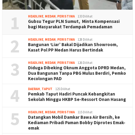
1
HEADLINE
,
MEDAN
,
PERISTIWA
133 Dilihat
Gubsu Tegur PLN Sumut, Minta Kompensasi
bagi Masyarakat Terdampak Pemadaman
2
HEADLINE
,
MEDAN
,
PERISTIWA
128 Dilihat
Bangunan ‘Liar’ Bakal Dijadikan Showroom,
Kasat Pol PP Medan Harus Bertindak
3
HEADLINE
,
MEDAN
,
PERISTIWA
126 Dilihat
Diduga Dibeking Oknum Anggota DPRD Medan,
Dua Bangunan Tanpa PBG Mulus Berdiri, Pemko
Kecolongan PAD
4
DAERAH
,
TAPUT
125 Dilihat
Pemkab Taput Hadiri Puncak Kebangkitan
Sekolah Minggu HKBP Se-Ressort Onan Hasang
5
HEADLINE
,
MEDAN
,
PERISTIWA
115 Dilihat
Datangkan Mobil Damkar Bawa Air Bersih, ke
Kediaman Pribadi Paman Bobby Diprotes Emak-
emak