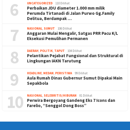
6
UNCATEGORIZED
110 Dilihat
Perbaikan JDU diameter 1.000 mm milik
Perumda Tirtanadi di Jalan Purwo Gg.Family
Delitua, Berdampak …
7
NASIONAL
,
SUMUT
106 Dilihat
Anggaran Mulai Mengalir, Satgas PRR Pacu K/L
Eksekusi Pemulihan Permanen
8
DAERAH
,
POLITIK
,
TAPUT
104 Dilihat
Pelantikan Pejabat Fungsional dan Struktural di
Lingkungan IAKN Tarutung
9
HEADLINE
,
MEDAN
,
PERISTIWA
99 Dilihat
Aula Rumah Dinas Gubernur Sumut Dipakai Main
Sepakbola
10
NASIONAL
,
SELEBRITIS/HIBURAN
81 Dilihat
Perwira Bergoyang Gandeng Eks 7 Icons dan
Farelio, “Senggol Dong Boss”