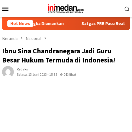
Loncat
Menu
ke
Mobile
konten
sangka Diamankan
Hot News
Satgas PRR Pacu Realisasi Tambahan TKD
Beranda
Nasional
Ibnu Sina Chandranegara Jadi Guru
Besar Hukum Termuda di Indonesia!
Redaksi
Selasa, 13 Juni 2023 - 15:35
640 Dilihat