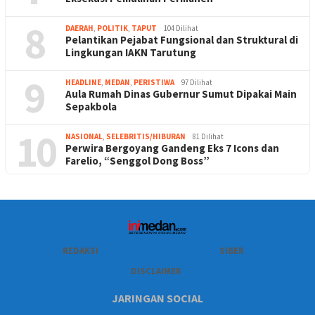
8
DAERAH
,
POLITIK
,
TAPUT
104 Dilihat
Pelantikan Pejabat Fungsional dan Struktural di
Lingkungan IAKN Tarutung
9
HEADLINE
,
MEDAN
,
PERISTIWA
97 Dilihat
Aula Rumah Dinas Gubernur Sumut Dipakai Main
Sepakbola
10
NASIONAL
,
SELEBRITIS/HIBURAN
81 Dilihat
Perwira Bergoyang Gandeng Eks 7 Icons dan
Farelio, “Senggol Dong Boss”
REDAKSI
SIBER
DISCLAIMER
JARINGAN SOCIAL