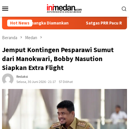
Loncat
Menu
ke
Mobile
konten
Tersangka Diamankan
Hot News
Satgas PRR Pacu Realisasi Tambahan
Beranda
Medan
Jemput Kontingen Pesparawi Sumut
dari Manokwari, Bobby Nasution
Siapkan Extra Flight
Redaksi
Selasa, 30 Juni 2026 - 21:17
57 Dilihat