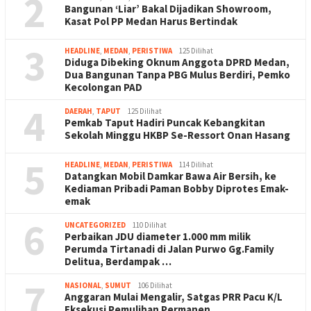
2
Bangunan ‘Liar’ Bakal Dijadikan Showroom,
Kasat Pol PP Medan Harus Bertindak
3
HEADLINE
,
MEDAN
,
PERISTIWA
125 Dilihat
Diduga Dibeking Oknum Anggota DPRD Medan,
Dua Bangunan Tanpa PBG Mulus Berdiri, Pemko
Kecolongan PAD
4
DAERAH
,
TAPUT
125 Dilihat
Pemkab Taput Hadiri Puncak Kebangkitan
Sekolah Minggu HKBP Se-Ressort Onan Hasang
5
HEADLINE
,
MEDAN
,
PERISTIWA
114 Dilihat
Datangkan Mobil Damkar Bawa Air Bersih, ke
Kediaman Pribadi Paman Bobby Diprotes Emak-
emak
6
UNCATEGORIZED
110 Dilihat
Perbaikan JDU diameter 1.000 mm milik
Perumda Tirtanadi di Jalan Purwo Gg.Family
Delitua, Berdampak …
7
NASIONAL
,
SUMUT
106 Dilihat
Anggaran Mulai Mengalir, Satgas PRR Pacu K/L
Eksekusi Pemulihan Permanen