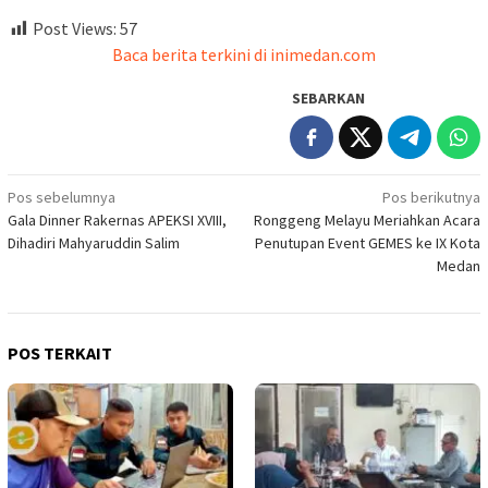
Post Views:
57
Baca berita terkini di inimedan.com
SEBARKAN
Navigasi
Pos sebelumnya
Pos berikutnya
Gala Dinner Rakernas APEKSI XVIII,
Ronggeng Melayu Meriahkan Acara
pos
Dihadiri Mahyaruddin Salim
Penutupan Event GEMES ke IX Kota
Medan
POS TERKAIT