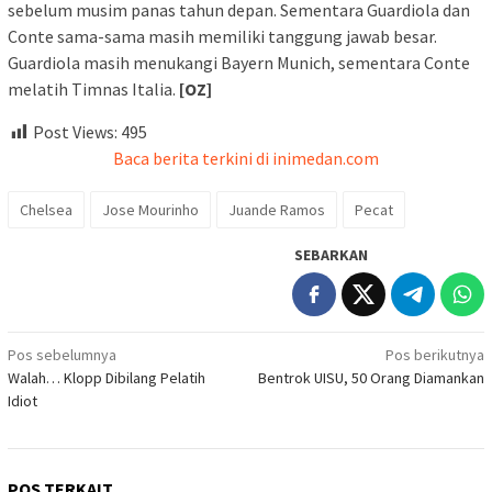
sebelum musim panas tahun depan. Sementara Guardiola dan
Conte sama-sama masih memiliki tanggung jawab besar.
Guardiola masih menukangi Bayern Munich, sementara Conte
melatih Timnas Italia.
[OZ]
Post Views:
495
Baca berita terkini di inimedan.com
Chelsea
Jose Mourinho
Juande Ramos
Pecat
SEBARKAN
Navigasi
Pos sebelumnya
Pos berikutnya
Walah… Klopp Dibilang Pelatih
Bentrok UISU, 50 Orang Diamankan
pos
Idiot
POS TERKAIT