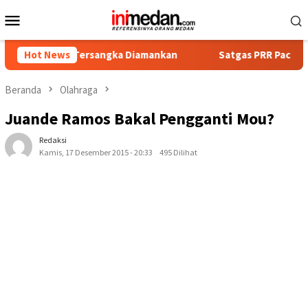
Loncat
Menu
ke
Mobile
konten
mpat Tersangka Diamankan
Hot News
Satgas PRR Pacu Realisasi Tam
Beranda
Olahraga
Juande Ramos Bakal Pengganti Mou?
Redaksi
Kamis, 17 Desember 2015 - 20:33
495 Dilihat