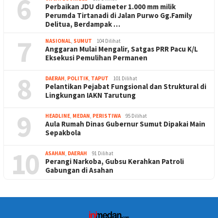
6
Perbaikan JDU diameter 1.000 mm milik
Perumda Tirtanadi di Jalan Purwo Gg.Family
Delitua, Berdampak …
7
NASIONAL
,
SUMUT
104 Dilihat
Anggaran Mulai Mengalir, Satgas PRR Pacu K/L
Eksekusi Pemulihan Permanen
8
DAERAH
,
POLITIK
,
TAPUT
101 Dilihat
Pelantikan Pejabat Fungsional dan Struktural di
Lingkungan IAKN Tarutung
9
HEADLINE
,
MEDAN
,
PERISTIWA
95 Dilihat
Aula Rumah Dinas Gubernur Sumut Dipakai Main
Sepakbola
10
ASAHAN
,
DAERAH
91 Dilihat
Perangi Narkoba, Gubsu Kerahkan Patroli
Gabungan di Asahan