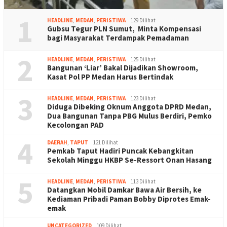
1
HEADLINE
,
MEDAN
,
PERISTIWA
129 Dilihat
Gubsu Tegur PLN Sumut, Minta Kompensasi
bagi Masyarakat Terdampak Pemadaman
2
HEADLINE
,
MEDAN
,
PERISTIWA
125 Dilihat
Bangunan ‘Liar’ Bakal Dijadikan Showroom,
Kasat Pol PP Medan Harus Bertindak
3
HEADLINE
,
MEDAN
,
PERISTIWA
123 Dilihat
Diduga Dibeking Oknum Anggota DPRD Medan,
Dua Bangunan Tanpa PBG Mulus Berdiri, Pemko
Kecolongan PAD
4
DAERAH
,
TAPUT
121 Dilihat
Pemkab Taput Hadiri Puncak Kebangkitan
Sekolah Minggu HKBP Se-Ressort Onan Hasang
5
HEADLINE
,
MEDAN
,
PERISTIWA
113 Dilihat
Datangkan Mobil Damkar Bawa Air Bersih, ke
Kediaman Pribadi Paman Bobby Diprotes Emak-
emak
UNCATEGORIZED
109 Dilihat