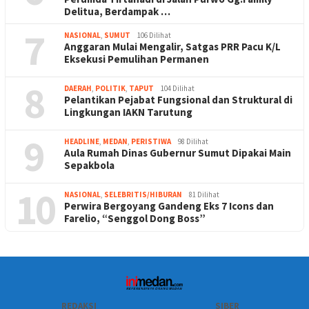
Delitua, Berdampak …
7
NASIONAL
,
SUMUT
106 Dilihat
Anggaran Mulai Mengalir, Satgas PRR Pacu K/L
Eksekusi Pemulihan Permanen
8
DAERAH
,
POLITIK
,
TAPUT
104 Dilihat
Pelantikan Pejabat Fungsional dan Struktural di
Lingkungan IAKN Tarutung
9
HEADLINE
,
MEDAN
,
PERISTIWA
98 Dilihat
Aula Rumah Dinas Gubernur Sumut Dipakai Main
Sepakbola
10
NASIONAL
,
SELEBRITIS/HIBURAN
81 Dilihat
Perwira Bergoyang Gandeng Eks 7 Icons dan
Farelio, “Senggol Dong Boss”
REDAKSI
SIBER