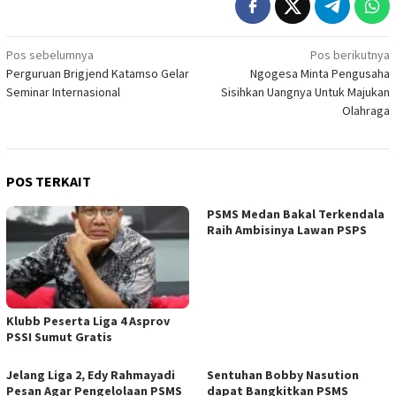
Navigasi
Pos sebelumnya
Pos berikutnya
Perguruan Brigjend Katamso Gelar
Ngogesa Minta Pengusaha
pos
Seminar Internasional
Sisihkan Uangnya Untuk Majukan
Olahraga
POS TERKAIT
PSMS Medan Bakal Terkendala
Raih Ambisinya Lawan PSPS
Klubb Peserta Liga 4 Asprov
PSSI Sumut Gratis
Jelang Liga 2, Edy Rahmayadi
Sentuhan Bobby Nasution
Pesan Agar Pengelolaan PSMS
dapat Bangkitkan PSMS