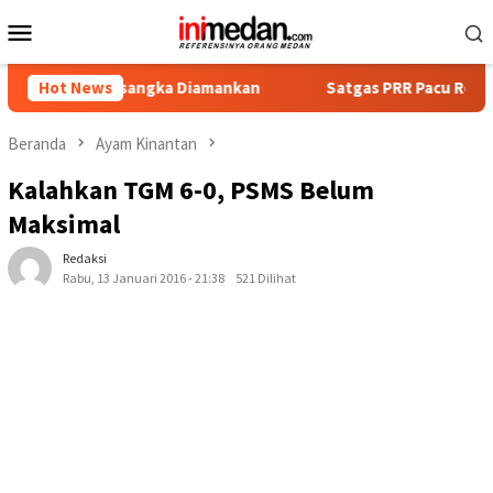
Loncat
Menu
ke
Mobile
konten
t Tersangka Diamankan
Hot News
Satgas PRR Pacu Realisasi Tambah
Beranda
Ayam Kinantan
Kalahkan TGM 6-0, PSMS Belum
Maksimal
Redaksi
Rabu, 13 Januari 2016 - 21:38
521 Dilihat