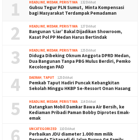
1
HEADLINE
,
MEDAN
,
PERISTIWA
132 Dilihat
Gubsu Tegur PLN Sumut, Minta Kompensasi
bagi Masyarakat Terdampak Pemadaman
2
HEADLINE
,
MEDAN
,
PERISTIWA
127 Dilihat
Bangunan ‘Liar’ Bakal Dijadikan Showroom,
Kasat Pol PP Medan Harus Bertindak
3
HEADLINE
,
MEDAN
,
PERISTIWA
125 Dilihat
Diduga Dibeking Oknum Anggota DPRD Medan,
Dua Bangunan Tanpa PBG Mulus Berdiri, Pemko
Kecolongan PAD
4
DAERAH
,
TAPUT
125 Dilihat
Pemkab Taput Hadiri Puncak Kebangkitan
Sekolah Minggu HKBP Se-Ressort Onan Hasang
5
HEADLINE
,
MEDAN
,
PERISTIWA
114 Dilihat
Datangkan Mobil Damkar Bawa Air Bersih, ke
Kediaman Pribadi Paman Bobby Diprotes Emak-
emak
6
UNCATEGORIZED
110 Dilihat
Perbaikan JDU diameter 1.000 mm milik
Perumda Tirtanadi di Jalan Purwo Gg.Family