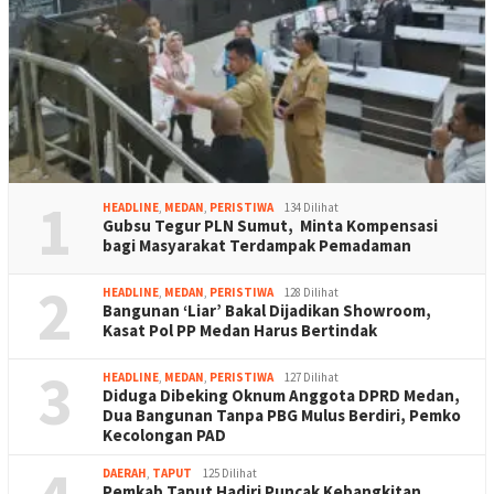
1
HEADLINE
,
MEDAN
,
PERISTIWA
134 Dilihat
Gubsu Tegur PLN Sumut, Minta Kompensasi
bagi Masyarakat Terdampak Pemadaman
2
HEADLINE
,
MEDAN
,
PERISTIWA
128 Dilihat
Bangunan ‘Liar’ Bakal Dijadikan Showroom,
Kasat Pol PP Medan Harus Bertindak
3
HEADLINE
,
MEDAN
,
PERISTIWA
127 Dilihat
Diduga Dibeking Oknum Anggota DPRD Medan,
Dua Bangunan Tanpa PBG Mulus Berdiri, Pemko
Kecolongan PAD
DAERAH
,
TAPUT
125 Dilihat
Pemkab Taput Hadiri Puncak Kebangkitan