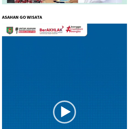
ASAHAN GO WISATA
Pemutar
Video