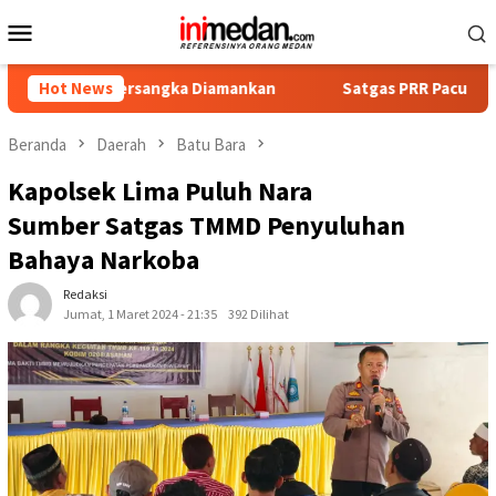
Loncat
Menu
ke
Mobile
konten
t Tersangka Diamankan
Hot News
Satgas PRR Pacu Realisasi Tambah
Beranda
Daerah
Batu Bara
Kapolsek Lima Puluh Nara
Sumber Satgas TMMD Penyuluhan
Bahaya Narkoba
Redaksi
Jumat, 1 Maret 2024 - 21:35
392 Dilihat