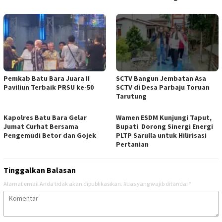
Pemkab Batu Bara Juara II
SCTV Bangun Jembatan Asa
Paviliun Terbaik PRSU ke-50
SCTV di Desa Parbaju Toruan
Tarutung
Kapolres Batu Bara Gelar
Wamen ESDM Kunjungi Taput,
Jumat Curhat Bersama
Bupati Dorong Sinergi Energi
Pengemudi Betor dan Gojek
PLTP Sarulla untuk Hilirisasi
Pertanian
Tinggalkan Balasan
Alamat email Anda tidak akan dipublikasikan.
Ruas yang wajib ditandai
*