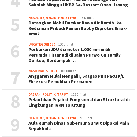
4
Sekolah Minggu HKBP Se-Ressort Onan Hasang
5
HEADLINE
,
MEDAN
,
PERISTIWA
115 Dilihat
Datangkan Mobil Damkar Bawa Air Bersih, ke
Kediaman Pribadi Paman Bobby Diprotes Emak-
emak
6
UNCATEGORIZED
110 Dilihat
Perbaikan JDU diameter 1.000 mm milik
Perumda Tirtanadi di Jalan Purwo Gg.Family
Delitua, Berdampak …
7
NASIONAL
,
SUMUT
106 Dilihat
Anggaran Mulai Mengalir, Satgas PRR Pacu K/L
Eksekusi Pemulihan Permanen
8
DAERAH
,
POLITIK
,
TAPUT
105 Dilihat
Pelantikan Pejabat Fungsional dan Struktural di
Lingkungan IAKN Tarutung
9
HEADLINE
,
MEDAN
,
PERISTIWA
99 Dilihat
Aula Rumah Dinas Gubernur Sumut Dipakai Main
Sepakbola