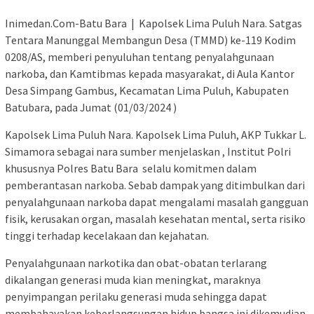
Inimedan.Com-Batu Bara | Kapolsek Lima Puluh Nara. Satgas
Tentara Manunggal Membangun Desa (TMMD) ke-119 Kodim
0208/AS, memberi penyuluhan tentang penyalahgunaan
narkoba, dan Kamtibmas kepada masyarakat, di Aula Kantor
Desa Simpang Gambus, Kecamatan Lima Puluh, Kabupaten
Batubara, pada Jumat (01/03/2024 )
Kapolsek Lima Puluh Nara. Kapolsek Lima Puluh, AKP Tukkar L.
Simamora sebagai nara sumber menjelaskan , Institut Polri
khususnya Polres Batu Bara selalu komitmen dalam
pemberantasan narkoba. Sebab dampak yang ditimbulkan dari
penyalahgunaan narkoba dapat mengalami masalah gangguan
fisik, kerusakan organ, masalah kesehatan mental, serta risiko
tinggi terhadap kecelakaan dan kejahatan.
Penyalahgunaan narkotika dan obat-obatan terlarang
dikalangan generasi muda kian meningkat, maraknya
penyimpangan perilaku generasi muda sehingga dapat
membahayakan keberlangsungan hidup bangsa ini dikemudian