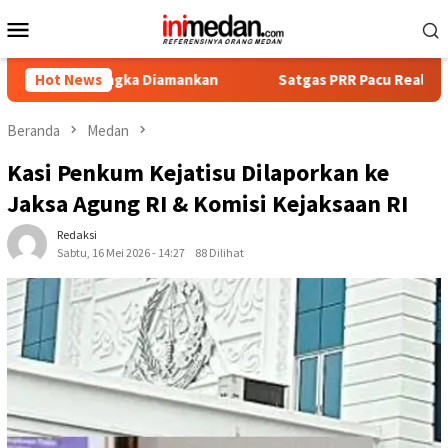
Loncat
Menu
ke
Mobile
konten
ngka Diamankan
Hot News
Satgas PRR Pacu Realisasi Tambahan TKD A
Beranda
Medan
Kasi Penkum Kejatisu Dilaporkan ke
Jaksa Agung RI & Komisi Kejaksaan RI
Redaksi
Sabtu, 16 Mei 2026 - 14:27
88 Dilihat