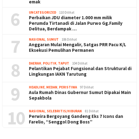
emak
6
UNCATEGORIZED
110 Dilihat
Perbaikan JDU diameter 1.000 mm milik
Perumda Tirtanadi di Jalan Purwo Gg.Family
Delitua, Berdampak …
7
NASIONAL
,
SUMUT
106 Dilihat
Anggaran Mulai Mengalir, Satgas PRR Pacu K/L
Eksekusi Pemulihan Permanen
8
DAERAH
,
POLITIK
,
TAPUT
104 Dilihat
Pelantikan Pejabat Fungsional dan Struktural di
Lingkungan IAKN Tarutung
9
HEADLINE
,
MEDAN
,
PERISTIWA
97 Dilihat
Aula Rumah Dinas Gubernur Sumut Dipakai Main
Sepakbola
10
NASIONAL
,
SELEBRITIS/HIBURAN
81 Dilihat
Perwira Bergoyang Gandeng Eks 7 Icons dan
Farelio, “Senggol Dong Boss”