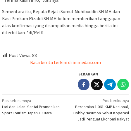
“Terima kasih info,” tulisnya.
Sementara itu, Kepala Kejati Sumut Muhibuddin SH MH dan
Kasi Penkum Rizaldi SH MH belum memberikan tanggapan
atas konfirmasi yang disampaikan media hingga berita ini
diterbitkan. *di/Rel#
Post Views:
88
Baca berita terkini di inimedan.com
SEBARKAN
Navigasi
Pos sebelumnya
Pos berikutnya
Lari dan Jalan Santai Promosikan
Peresmian 1.061 KMP Nasional,
pos
Sport Tourism Tapanuli Utara
Bobby Nasution Sebut Koperasi
Jadi Penguat Ekonomi Rakyat