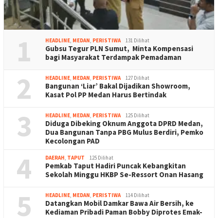
1
HEADLINE
,
MEDAN
,
PERISTIWA
131 Dilihat
Gubsu Tegur PLN Sumut, Minta Kompensasi
bagi Masyarakat Terdampak Pemadaman
2
HEADLINE
,
MEDAN
,
PERISTIWA
127 Dilihat
Bangunan ‘Liar’ Bakal Dijadikan Showroom,
Kasat Pol PP Medan Harus Bertindak
3
HEADLINE
,
MEDAN
,
PERISTIWA
125 Dilihat
Diduga Dibeking Oknum Anggota DPRD Medan,
Dua Bangunan Tanpa PBG Mulus Berdiri, Pemko
Kecolongan PAD
4
DAERAH
,
TAPUT
125 Dilihat
Pemkab Taput Hadiri Puncak Kebangkitan
Sekolah Minggu HKBP Se-Ressort Onan Hasang
5
HEADLINE
,
MEDAN
,
PERISTIWA
114 Dilihat
Datangkan Mobil Damkar Bawa Air Bersih, ke
Kediaman Pribadi Paman Bobby Diprotes Emak-