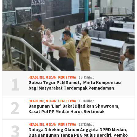
1
HEADLINE
,
MEDAN
,
PERISTIWA
134 Dilihat
Gubsu Tegur PLN Sumut, Minta Kompensasi
bagi Masyarakat Terdampak Pemadaman
2
HEADLINE
,
MEDAN
,
PERISTIWA
129 Dilihat
Bangunan ‘Liar’ Bakal Dijadikan Showroom,
Kasat Pol PP Medan Harus Bertindak
3
HEADLINE
,
MEDAN
,
PERISTIWA
127 Dilihat
Diduga Dibeking Oknum Anggota DPRD Medan,
Dua Bangunan Tanpa PBG Mulus Berdiri, Pemko