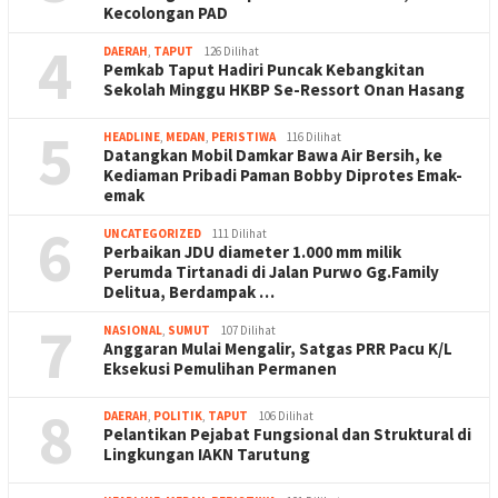
Kecolongan PAD
4
DAERAH
,
TAPUT
126 Dilihat
Pemkab Taput Hadiri Puncak Kebangkitan
Sekolah Minggu HKBP Se-Ressort Onan Hasang
5
HEADLINE
,
MEDAN
,
PERISTIWA
116 Dilihat
Datangkan Mobil Damkar Bawa Air Bersih, ke
Kediaman Pribadi Paman Bobby Diprotes Emak-
emak
6
UNCATEGORIZED
111 Dilihat
Perbaikan JDU diameter 1.000 mm milik
Perumda Tirtanadi di Jalan Purwo Gg.Family
Delitua, Berdampak …
7
NASIONAL
,
SUMUT
107 Dilihat
Anggaran Mulai Mengalir, Satgas PRR Pacu K/L
Eksekusi Pemulihan Permanen
8
DAERAH
,
POLITIK
,
TAPUT
106 Dilihat
Pelantikan Pejabat Fungsional dan Struktural di
Lingkungan IAKN Tarutung