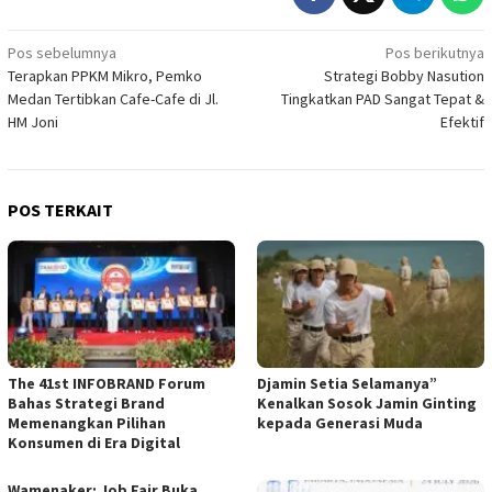
Navigasi
Pos sebelumnya
Pos berikutnya
Terapkan PPKM Mikro, Pemko
Strategi Bobby Nasution
pos
Medan Tertibkan Cafe-Cafe di Jl.
Tingkatkan PAD Sangat Tepat &
HM Joni
Efektif
POS TERKAIT
The 41st INFOBRAND Forum
Djamin Setia Selamanya”
Bahas Strategi Brand
Kenalkan Sosok Jamin Ginting
Memenangkan Pilihan
kepada Generasi Muda
Konsumen di Era Digital
Wamenaker: Job Fair Buka