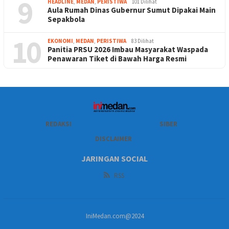
9
HEADLINE
,
MEDAN
,
PERISTIWA
101 Dilihat
Aula Rumah Dinas Gubernur Sumut Dipakai Main
Sepakbola
10
EKONOMI
,
MEDAN
,
PERISTIWA
83 Dilihat
Panitia PRSU 2026 Imbau Masyarakat Waspada
Penawaran Tiket di Bawah Harga Resmi
REDAKSI
SIBER
DISCLAIMER
JARINGAN SOCIAL
RSS
IniMedan.com@2024