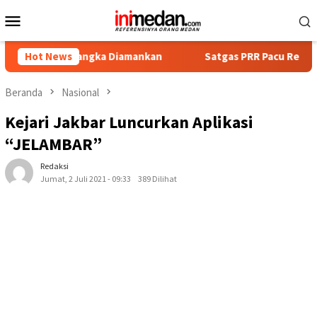
Loncat
Menu
ke
Mobile
konten
Tersangka Diamankan
Hot News
Satgas PRR Pacu Realisasi Tambahan 
Beranda
Nasional
Kejari Jakbar Luncurkan Aplikasi
“JELAMBAR”
Redaksi
Jumat, 2 Juli 2021 - 09:33
389 Dilihat