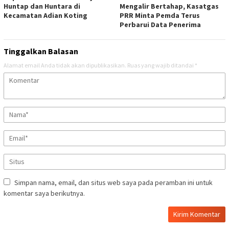
Huntap dan Huntara di
Mengalir Bertahap, Kasatgas
Kecamatan Adian Koting
PRR Minta Pemda Terus
Perbarui Data Penerima
Tinggalkan Balasan
Alamat email Anda tidak akan dipublikasikan.
Ruas yang wajib ditandai
*
Simpan nama, email, dan situs web saya pada peramban ini untuk
komentar saya berikutnya.