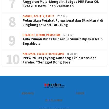
7
Anggaran Mulai Mengalir, Satgas PRR Pacu K/L
Eksekusi Pemulihan Permanen
8
DAERAH
,
POLITIK
,
TAPUT
103 Dilihat
Pelantikan Pejabat Fungsional dan Struktural di
Lingkungan IAKN Tarutung
9
HEADLINE
,
MEDAN
,
PERISTIWA
97 Dilihat
Aula Rumah Dinas Gubernur Sumut Dipakai Main
Sepakbola
10
NASIONAL
,
SELEBRITIS/HIBURAN
81 Dilihat
Perwira Bergoyang Gandeng Eks 7 Icons dan
Farelio, “Senggol Dong Boss”
REDAKSI
SIBER
DISCLAIMER