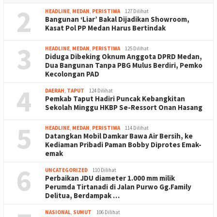
2
HEADLINE
,
MEDAN
,
PERISTIWA
127 Dilihat
Bangunan ‘Liar’ Bakal Dijadikan Showroom,
Kasat Pol PP Medan Harus Bertindak
3
HEADLINE
,
MEDAN
,
PERISTIWA
125 Dilihat
Diduga Dibeking Oknum Anggota DPRD Medan,
Dua Bangunan Tanpa PBG Mulus Berdiri, Pemko
Kecolongan PAD
4
DAERAH
,
TAPUT
124 Dilihat
Pemkab Taput Hadiri Puncak Kebangkitan
Sekolah Minggu HKBP Se-Ressort Onan Hasang
5
HEADLINE
,
MEDAN
,
PERISTIWA
114 Dilihat
Datangkan Mobil Damkar Bawa Air Bersih, ke
Kediaman Pribadi Paman Bobby Diprotes Emak-
emak
6
UNCATEGORIZED
110 Dilihat
Perbaikan JDU diameter 1.000 mm milik
Perumda Tirtanadi di Jalan Purwo Gg.Family
Delitua, Berdampak …
NASIONAL
,
SUMUT
106 Dilihat