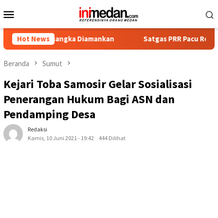
Loncat
Menu
ke
Mobile
konten
 Tersangka Diamankan
Hot News
Satgas PRR Pacu Realisasi Tambaha
Beranda
Sumut
Kejari Toba Samosir Gelar Sosialisasi
Penerangan Hukum Bagi ASN dan
Pendamping Desa
Redaksi
Kamis, 10 Juni 2021 - 19:42
444 Dilihat