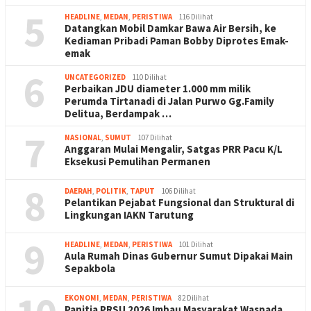
5
HEADLINE
,
MEDAN
,
PERISTIWA
116 Dilihat
Datangkan Mobil Damkar Bawa Air Bersih, ke
Kediaman Pribadi Paman Bobby Diprotes Emak-
emak
6
UNCATEGORIZED
110 Dilihat
Perbaikan JDU diameter 1.000 mm milik
Perumda Tirtanadi di Jalan Purwo Gg.Family
Delitua, Berdampak …
7
NASIONAL
,
SUMUT
107 Dilihat
Anggaran Mulai Mengalir, Satgas PRR Pacu K/L
Eksekusi Pemulihan Permanen
8
DAERAH
,
POLITIK
,
TAPUT
106 Dilihat
Pelantikan Pejabat Fungsional dan Struktural di
Lingkungan IAKN Tarutung
9
HEADLINE
,
MEDAN
,
PERISTIWA
101 Dilihat
Aula Rumah Dinas Gubernur Sumut Dipakai Main
Sepakbola
EKONOMI
,
MEDAN
,
PERISTIWA
82 Dilihat
Panitia PRSU 2026 Imbau Masyarakat Waspada