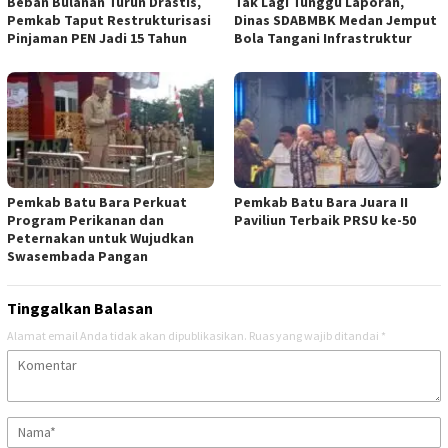
Beban Bulanan Turun Drastis,
Tak Lagi Tunggu Laporan,
Pemkab Taput Restrukturisasi
Dinas SDABMBK Medan Jemput
Pinjaman PEN Jadi 15 Tahun‎
Bola Tangani Infrastruktur
Pemkab Batu Bara Perkuat
Pemkab Batu Bara Juara II
Program Perikanan dan
Paviliun Terbaik PRSU ke-50
Peternakan untuk Wujudkan
Swasembada Pangan
Tinggalkan Balasan
Alamat email Anda tidak akan dipublikasikan.
Ruas yang wajib ditandai
*