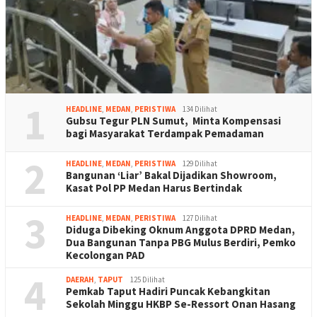
1
HEADLINE
,
MEDAN
,
PERISTIWA
134 Dilihat
Gubsu Tegur PLN Sumut, Minta Kompensasi
bagi Masyarakat Terdampak Pemadaman
2
HEADLINE
,
MEDAN
,
PERISTIWA
129 Dilihat
Bangunan ‘Liar’ Bakal Dijadikan Showroom,
Kasat Pol PP Medan Harus Bertindak
3
HEADLINE
,
MEDAN
,
PERISTIWA
127 Dilihat
Diduga Dibeking Oknum Anggota DPRD Medan,
Dua Bangunan Tanpa PBG Mulus Berdiri, Pemko
Kecolongan PAD
4
DAERAH
,
TAPUT
125 Dilihat
Pemkab Taput Hadiri Puncak Kebangkitan
Sekolah Minggu HKBP Se-Ressort Onan Hasang