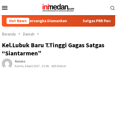
Loncat
Menu
ke
Mobile
konten
pat Tersangka Diamankan
Hot News
Satgas PRR Pacu Realisasi Tamb
Beranda
Daerah
Kel.Lubuk Baru T.Tinggi Gagas Satgas
“Siantarmen”
Redaksi
Kamis, 6 April 2017 - 21:06
663 Dilihat