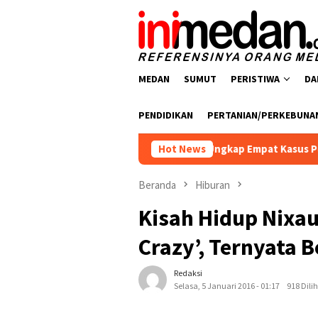
Loncat
ke
konten
MEDAN
SUMUT
PERISTIWA
DA
PENDIDIKAN
PERTANIAN/PERKEBUNA
resnarkoba Polres Batu Bara Ungkap Empat Kasus Peredaran Nar
Hot News
Beranda
Hiburan
Kisah Hidup Nixau
Crazy’, Ternyata B
Redaksi
Selasa, 5 Januari 2016 - 01:17
918 Dili