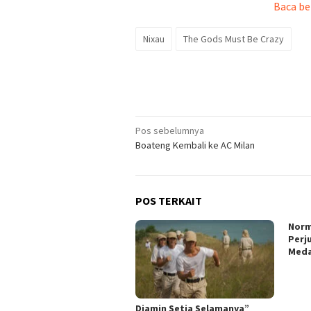
Baca be
Nixau
The Gods Must Be Crazy
Navigasi
Pos sebelumnya
Boateng Kembali ke AC Milan
pos
POS TERKAIT
Norm
Perj
Meda
Djamin Setia Selamanya”