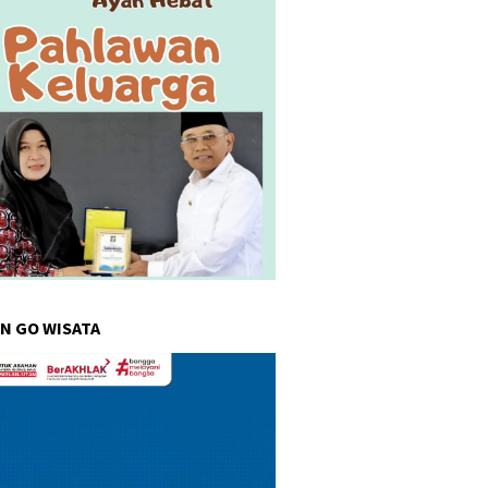
N GO WISATA
r