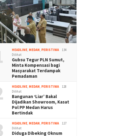
1
HEADLINE
,
MEDAN
,
PERISTIWA
134
Dilihat
Gubsu Tegur PLN Sumut,
Minta Kompensasi bagi
Masyarakat Terdampak
Pemadaman
2
HEADLINE
,
MEDAN
,
PERISTIWA
128
Dilihat
Bangunan ‘Liar’ Bakal
Dijadikan Showroom, Kasat
Pol PP Medan Harus
Bertindak
3
HEADLINE
,
MEDAN
,
PERISTIWA
127
Dilihat
Diduga Dibeking Oknum