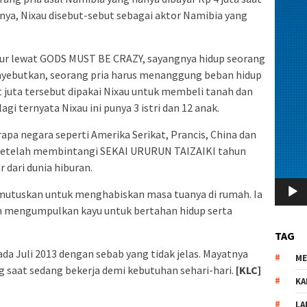
ranya, Nixau disebut-sebut sebagai aktor Namibia yang
bur lewat GODS MUST BE CRAZY, sayangnya hidup seorang
enyebutkan, seorang pria harus menanggung beban hidup
t juta tersebut dipakai Nixau untuk membeli tanah dan
 ternyata Nixau ini punya 3 istri dan 12 anak.
rapa negara seperti Amerika Serikat, Prancis, China dan
. Setelah membintangi SEKAI URURUN TAIZAIKI tahun
 dari dunia hiburan.
emutuskan untuk menghabiskan masa tuanya di rumah. Ia
an mengumpulkan kayu untuk bertahan hidup serta
TAG
ada Juli 2013 dengan sebab yang tidak jelas. Mayatnya
M
g saat sedang bekerja demi kebutuhan sehari-hari.
[KLC]
KA
LA