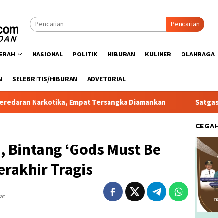
Pencarian
ERAH
NASIONAL
POLITIK
HIBURAN
KULINER
OLAHRAGA
N
SELEBRITIS/HIBURAN
ADVETORIAL
kotika, Empat Tersangka Diamankan
Satgas PRR Pacu Rea
CEGA
, Bintang ‘Gods Must Be
erakhir Tragis
hat