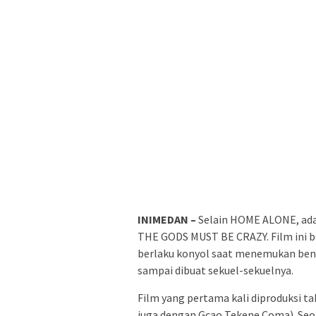
INIMEDAN –
Selain HOME ALONE, ada s
THE GODS MUST BE CRAZY. Film ini be
berlaku konyol saat menemukan bend
sampai dibuat sekuel-sekuelnya.
Film yang pertama kali diproduksi ta
juga dengan Gcao Tekene Coma). Seor