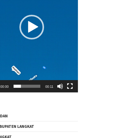
00:00
00:11
EDAN
BUPATEN LANGKAT
NGKAT