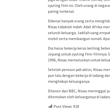
syuting film ini. Oleh orang di nega
paling terkenal.
Dikenal banyak orang serta menghi
N!xau tidaklah indah. Adat Afrika m
seluruh keluarga. Jadilah uang empa
mobil serta membangun rumah. Apalagi
Dia harus bekerja keras keliling bebe
Jepang untuk syuting film-filmnya
1996, Nixau memutuskan untuk keluar
Setelah pensiun jadi aktor, Nixau m
pun lalu dengan bekerja di ladang d
menghidupi keluarganya.
Dilansir dari BBC, Nixau meninggal p
ditemukan oleh keluarganya di ladan
Post Views:
918