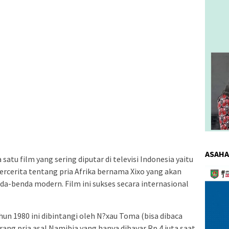
ASAHA
atu film yang sering diputar di televisi Indonesia yaitu
Pemuta
rcerita tentang pria Afrika bernama Xixo yang akan
Video
a-benda modern. Film ini sukses secara internasional
hun 1980 ini dibintangi oleh N?xau Toma (bisa dibaca
ang pria asal Namibia yang hanya dibayar Rp 4 juta saat