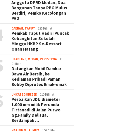
Anggota DPRD Medan, Dua
Bangunan Tanpa PBG Mulus
Berdiri, Pemko Kecolongan
PAD
4
DAERAH
,
TAPUT
125 Dilihat
Pemkab Taput Hadiri Puncak
Kebangkitan Sekolah
Minggu HKBP Se-Ressort
Onan Hasang
5
HEADLINE
,
MEDAN
,
PERISTIWA
115
Dilihat
Datangkan Mobil Damkar
Bawa Air Bersih, ke
Kediaman Pribadi Paman
Bobby Diprotes Emak-emak
6
UNCATEGORIZED
110 Dilihat
Perbaikan JDU diameter
1.000 mm milik Perumda
Tirtanadi di Jalan Purwo
Gg.Family Delitua,
Berdampak …
NASIONAL
,
SUMUT
106 Dilihat