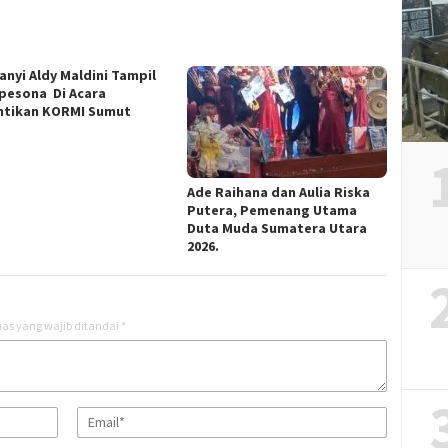
anyi Aldy Maldini Tampil
esona Di Acara
ntikan KORMI Sumut
Ade Raihana dan Aulia Riska
Putera, Pemenang Utama
Duta Muda Sumatera Utara
2026.
as yang wajib ditandai
*