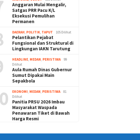
7
Anggaran Mulai Mengalir,
Satgas PRR Pacu K/L
Eksekusi Pemulihan
Permanen
8
DAERAH
,
POLITIK
,
TAPUT
105 Dilihat
Pelantikan Pejabat
Fungsional dan Struktural di
Lingkungan IAKN Tarutung
9
HEADLINE
,
MEDAN
,
PERISTIWA
99
Dilihat
Aula Rumah Dinas Gubernur
Sumut Dipakai Main
Sepakbola
0
EKONOMI
,
MEDAN
,
PERISTIWA
81
Dilihat
Panitia PRSU 2026 Imbau
Masyarakat Waspada
Penawaran Tiket di Bawah
Harga Resmi