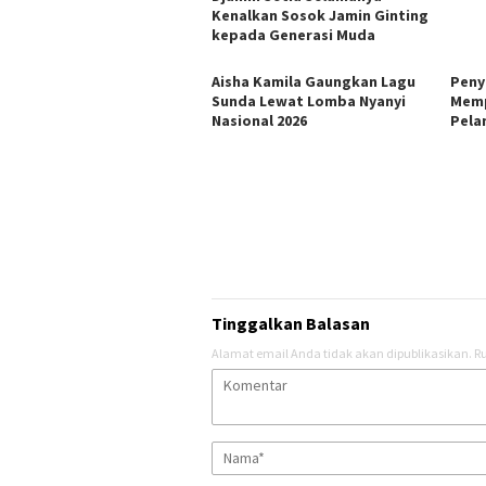
Kenalkan Sosok Jamin Ginting
kepada Generasi Muda
Aisha Kamila Gaungkan Lagu
Peny
Sunda Lewat Lomba Nyanyi
Memp
Nasional 2026
Pela
Tinggalkan Balasan
Alamat email Anda tidak akan dipublikasikan.
Ru