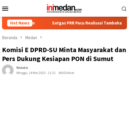
Loncat
Menu
ke
Mobile
konten
kan
Hot News
Satgas PRR Pacu Realisasi Tambahan TKD Aceh Rp1,65 
Beranda
Medan
Komisi E DPRD-SU Minta Masyarakat dan
Pers Dukung Kesiapan PON di Sumut
Redaksi
Minggu, 14 Mei 2023 - 21:31
460 Dilihat