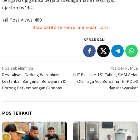
pengawas juga bisa berjalan sebagaimana mestinya,”
ujarJonius.*di#
Post Views:
460
Baca berita terkini di inimedan.com
SEBARKAN
Navigasi
Pos sebelumnya
Pos berikutnya
Revitalisasi Gedung Warenhuis,
HUT Binjai ke-151 Tahun, SMSI Gelar
pos
Lestarikan Bangunan Bersejarah &
Olahraga Voli Bersama TNI-POLRI
Dorong Perkembangan Ekonomi
dan Masyarakat
POS TERKAIT