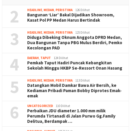
2
HEADLINE
,
MEDAN
,
PERISTIWA
126 Dilihat
Bangunan ‘Liar’ Bakal Dijadikan Showroom,
Kasat Pol PP Medan Harus Bertindak
3
HEADLINE
,
MEDAN
,
PERISTIWA
125 Dilihat
Diduga Dibeking Oknum Anggota DPRD Medan,
Dua Bangunan Tanpa PBG Mulus Berdiri, Pemko
Kecolongan PAD
4
DAERAH
,
TAPUT
124 Dilihat
Pemkab Taput Hadiri Puncak Kebangkitan
Sekolah Minggu HKBP Se-Ressort Onan Hasang
5
HEADLINE
,
MEDAN
,
PERISTIWA
113 Dilihat
Datangkan Mobil Damkar Bawa Air Bersih, ke
Kediaman Pribadi Paman Bobby Diprotes Emak-
emak
6
UNCATEGORIZED
110 Dilihat
Perbaikan JDU diameter 1.000 mm milik
Perumda Tirtanadi di Jalan Purwo Gg.Family
Delitua, Berdampak …