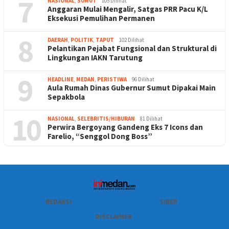
7
NASIONAL
,
SUMUT
105 Dilihat
Anggaran Mulai Mengalir, Satgas PRR Pacu K/L
Eksekusi Pemulihan Permanen
8
DAERAH
,
POLITIK
,
TAPUT
102 Dilihat
Pelantikan Pejabat Fungsional dan Struktural di
Lingkungan IAKN Tarutung
9
HEADLINE
,
MEDAN
,
PERISTIWA
96 Dilihat
Aula Rumah Dinas Gubernur Sumut Dipakai Main
Sepakbola
10
NASIONAL
,
SELEBRITIS/HIBURAN
81 Dilihat
Perwira Bergoyang Gandeng Eks 7 Icons dan
Farelio, “Senggol Dong Boss”
REDAKSI
SIBER
DISCLAIMER