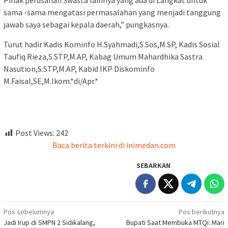
sama -sama mengatasi permasalahan yang menjadi tanggung
jawab saya sebagai kepala daerah,” pungkasnya.
Turut hadir Kadis Kominfo H.Syahmadi,S.Sos,M.SP, Kadis Sosial
Taufiq Rieza,S.STP,M.AP, Kabag Umum Mahardhika Sastra
Nasution,S.STP,M.AP, Kabid IKP Diskominfo
M.Faisal,SE,M.Ikom.*di/Apr*
Post Views:
242
Baca berita terkini di inimedan.com
SEBARKAN
Navigasi
Pos sebelumnya
Pos berikutnya
Jadi Irup di SMPN 2 Sidikalang,
Bupati Saat Membuka MTQi: Mari
pos