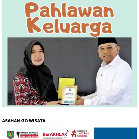
ASAHAN GO WISATA
Pemutar
Video