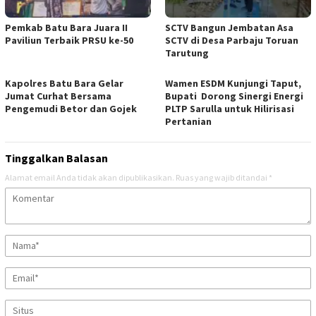
Pemkab Batu Bara Juara II
SCTV Bangun Jembatan Asa
Paviliun Terbaik PRSU ke-50
SCTV di Desa Parbaju Toruan
Tarutung
Kapolres Batu Bara Gelar
Wamen ESDM Kunjungi Taput,
Jumat Curhat Bersama
Bupati Dorong Sinergi Energi
Pengemudi Betor dan Gojek
PLTP Sarulla untuk Hilirisasi
Pertanian
Tinggalkan Balasan
Alamat email Anda tidak akan dipublikasikan.
Ruas yang wajib ditandai
*