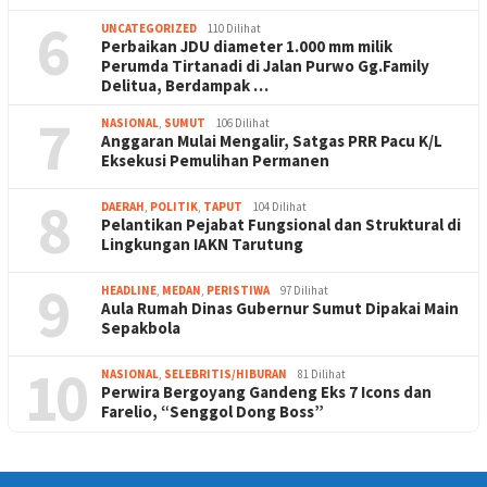
6
UNCATEGORIZED
110 Dilihat
Perbaikan JDU diameter 1.000 mm milik
Perumda Tirtanadi di Jalan Purwo Gg.Family
Delitua, Berdampak …
7
NASIONAL
,
SUMUT
106 Dilihat
Anggaran Mulai Mengalir, Satgas PRR Pacu K/L
Eksekusi Pemulihan Permanen
8
DAERAH
,
POLITIK
,
TAPUT
104 Dilihat
Pelantikan Pejabat Fungsional dan Struktural di
Lingkungan IAKN Tarutung
9
HEADLINE
,
MEDAN
,
PERISTIWA
97 Dilihat
Aula Rumah Dinas Gubernur Sumut Dipakai Main
Sepakbola
10
NASIONAL
,
SELEBRITIS/HIBURAN
81 Dilihat
Perwira Bergoyang Gandeng Eks 7 Icons dan
Farelio, “Senggol Dong Boss”