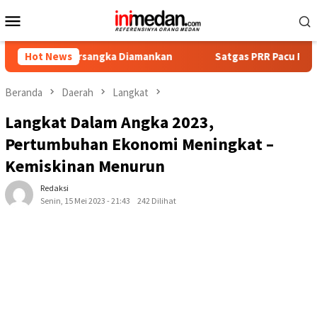
Loncat
Menu
ke
Mobile
konten
Tersangka Diamankan
Hot News
Satgas PRR Pacu Realisasi Tambahan
Beranda
Daerah
Langkat
Langkat Dalam Angka 2023,
Pertumbuhan Ekonomi Meningkat –
Kemiskinan Menurun
Redaksi
Senin, 15 Mei 2023 - 21:43
242 Dilihat