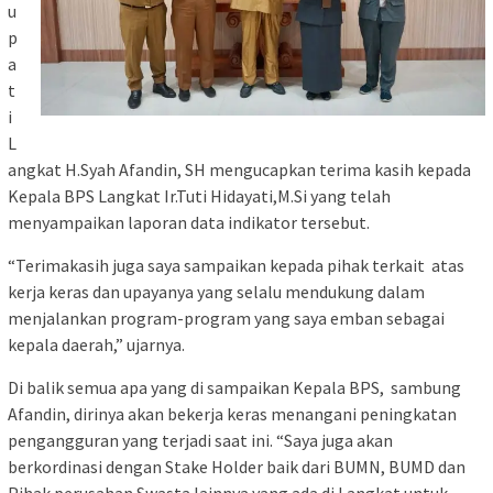
u
p
a
t
i
L
angkat H.Syah Afandin, SH mengucapkan terima kasih kepada
Kepala BPS Langkat Ir.Tuti Hidayati,M.Si yang telah
menyampaikan laporan data indikator tersebut.
“Terimakasih juga saya sampaikan kepada pihak terkait atas
kerja keras dan upayanya yang selalu mendukung dalam
menjalankan program-program yang saya emban sebagai
kepala daerah,” ujarnya.
Di balik semua apa yang di sampaikan Kepala BPS, sambung
Afandin, dirinya akan bekerja keras menangani peningkatan
pengangguran yang terjadi saat ini. “Saya juga akan
berkordinasi dengan Stake Holder baik dari BUMN, BUMD dan
Pihak perusahan Swasta lainnya yang ada di Langkat untuk