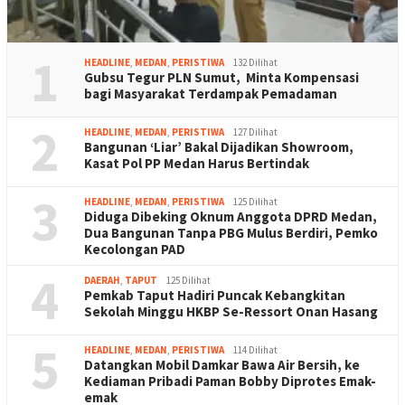
1
HEADLINE
,
MEDAN
,
PERISTIWA
132 Dilihat
Gubsu Tegur PLN Sumut, Minta Kompensasi
bagi Masyarakat Terdampak Pemadaman
2
HEADLINE
,
MEDAN
,
PERISTIWA
127 Dilihat
Bangunan ‘Liar’ Bakal Dijadikan Showroom,
Kasat Pol PP Medan Harus Bertindak
3
HEADLINE
,
MEDAN
,
PERISTIWA
125 Dilihat
Diduga Dibeking Oknum Anggota DPRD Medan,
Dua Bangunan Tanpa PBG Mulus Berdiri, Pemko
Kecolongan PAD
4
DAERAH
,
TAPUT
125 Dilihat
Pemkab Taput Hadiri Puncak Kebangkitan
Sekolah Minggu HKBP Se-Ressort Onan Hasang
5
HEADLINE
,
MEDAN
,
PERISTIWA
114 Dilihat
Datangkan Mobil Damkar Bawa Air Bersih, ke
Kediaman Pribadi Paman Bobby Diprotes Emak-
emak