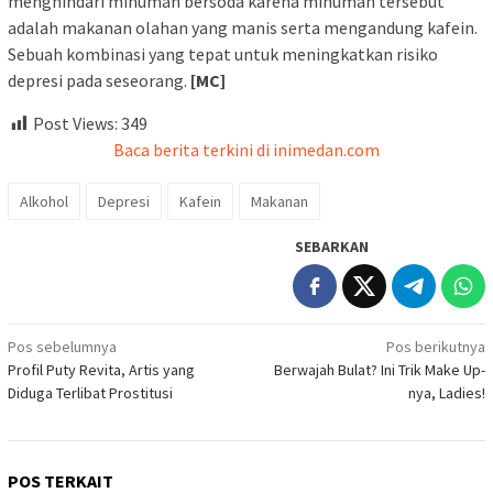
menghindari minuman bersoda karena minuman tersebut
adalah makanan olahan yang manis serta mengandung kafein.
Sebuah kombinasi yang tepat untuk meningkatkan risiko
depresi pada seseorang.
[MC]
Post Views:
349
Baca berita terkini di inimedan.com
Alkohol
Depresi
Kafein
Makanan
SEBARKAN
Navigasi
Pos sebelumnya
Pos berikutnya
Profil Puty Revita, Artis yang
Berwajah Bulat? Ini Trik Make Up-
pos
Diduga Terlibat Prostitusi
nya, Ladies!
POS TERKAIT