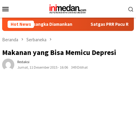
Loncat
Menu
ke
Mobile
konten
t Tersangka Diamankan
Hot News
Satgas PRR Pacu Realisasi Tambah
Beranda
Serbaneka
Makanan yang Bisa Memicu Depresi
Redaksi
Jumat, 11 Desember 2015 - 16:06
349 Dilihat