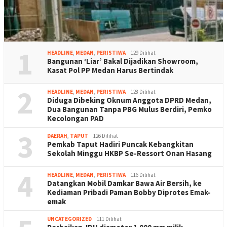
1
HEADLINE
,
MEDAN
,
PERISTIWA
129 Dilihat
Bangunan ‘Liar’ Bakal Dijadikan Showroom,
Kasat Pol PP Medan Harus Bertindak
2
HEADLINE
,
MEDAN
,
PERISTIWA
128 Dilihat
Diduga Dibeking Oknum Anggota DPRD Medan,
Dua Bangunan Tanpa PBG Mulus Berdiri, Pemko
Kecolongan PAD
3
DAERAH
,
TAPUT
126 Dilihat
Pemkab Taput Hadiri Puncak Kebangkitan
Sekolah Minggu HKBP Se-Ressort Onan Hasang
4
HEADLINE
,
MEDAN
,
PERISTIWA
116 Dilihat
Datangkan Mobil Damkar Bawa Air Bersih, ke
Kediaman Pribadi Paman Bobby Diprotes Emak-
emak
UNCATEGORIZED
111 Dilihat