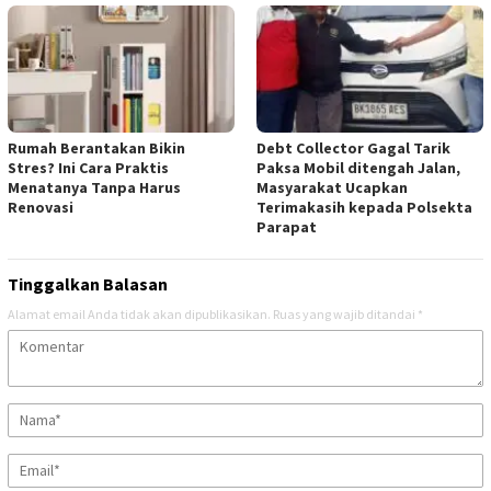
Rumah Berantakan Bikin
Debt Collector Gagal Tarik
Stres? Ini Cara Praktis
Paksa Mobil ditengah Jalan,
Menatanya Tanpa Harus
Masyarakat Ucapkan
Renovasi
Terimakasih kepada Polsekta
Parapat
Tinggalkan Balasan
Alamat email Anda tidak akan dipublikasikan.
Ruas yang wajib ditandai
*