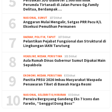
5
Perbaikan JDU diameter 1.000 mm milik
Perumda Tirtanadi di Jalan Purwo Gg.Family
Delitua, Berdampak …
6
NASIONAL
,
SUMUT
107 Dilihat
Anggaran Mulai Mengalir, Satgas PRR Pacu K/L
Eksekusi Pemulihan Permanen
7
DAERAH
,
POLITIK
,
TAPUT
107 Dilihat
Pelantikan Pejabat Fungsional dan Struktural di
Lingkungan IAKN Tarutung
8
HEADLINE
,
MEDAN
,
PERISTIWA
101 Dilihat
Aula Rumah Dinas Gubernur Sumut Dipakai Main
Sepakbola
9
EKONOMI
,
MEDAN
,
PERISTIWA
83 Dilihat
Panitia PRSU 2026 Imbau Masyarakat Waspada
Penawaran Tiket di Bawah Harga Resmi
10
NASIONAL
,
SELEBRITIS/HIBURAN
83 Dilihat
Perwira Bergoyang Gandeng Eks 7 Icons dan
Farelio, “Senggol Dong Boss”