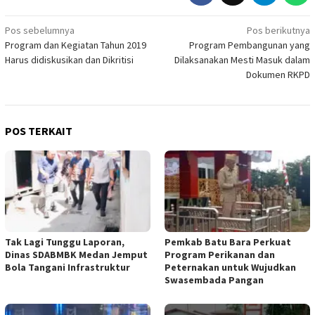
Navigasi
Pos sebelumnya
Pos berikutnya
Program dan Kegiatan Tahun 2019
Program Pembangunan yang
pos
Harus didiskusikan dan Dikritisi
Dilaksanakan Mesti Masuk dalam
Dokumen RKPD
POS TERKAIT
Tak Lagi Tunggu Laporan,
Pemkab Batu Bara Perkuat
Dinas SDABMBK Medan Jemput
Program Perikanan dan
Bola Tangani Infrastruktur
Peternakan untuk Wujudkan
Swasembada Pangan