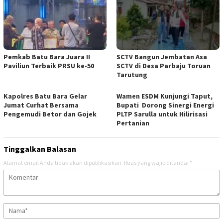
Pemkab Batu Bara Juara II
SCTV Bangun Jembatan Asa
Paviliun Terbaik PRSU ke-50
SCTV di Desa Parbaju Toruan
Tarutung
Kapolres Batu Bara Gelar
Wamen ESDM Kunjungi Taput,
Jumat Curhat Bersama
Bupati Dorong Sinergi Energi
Pengemudi Betor dan Gojek
PLTP Sarulla untuk Hilirisasi
Pertanian
Tinggalkan Balasan
Alamat email Anda tidak akan dipublikasikan.
Ruas yang wajib ditandai
*