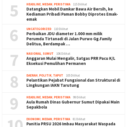
5
HEADLINE
,
MEDAN
,
PERISTIWA
115 Dilihat
Datangkan Mobil Damkar Bawa Air Bersih, ke
Kediaman Pribadi Paman Bobby Diprotes Emak-
emak
6
UNCATEGORIZED
110 Dilihat
Perbaikan JDU diameter 1.000 mm milik
Perumda Tirtanadi di Jalan Purwo Gg.Family
Delitua, Berdampak …
7
NASIONAL
,
SUMUT
106 Dilihat
Anggaran Mulai Mengalir, Satgas PRR Pacu K/L
Eksekusi Pemulihan Permanen
8
DAERAH
,
POLITIK
,
TAPUT
105 Dilihat
Pelantikan Pejabat Fungsional dan Struktural di
Lingkungan IAKN Tarutung
9
HEADLINE
,
MEDAN
,
PERISTIWA
99 Dilihat
Aula Rumah Dinas Gubernur Sumut Dipakai Main
Sepakbola
10
EKONOMI
,
MEDAN
,
PERISTIWA
81 Dilihat
Panitia PRSU 2026 Imbau Masyarakat Waspada