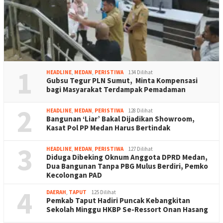
1
HEADLINE
,
MEDAN
,
PERISTIWA
134 Dilihat
Gubsu Tegur PLN Sumut, Minta Kompensasi
bagi Masyarakat Terdampak Pemadaman
2
HEADLINE
,
MEDAN
,
PERISTIWA
128 Dilihat
Bangunan ‘Liar’ Bakal Dijadikan Showroom,
Kasat Pol PP Medan Harus Bertindak
3
HEADLINE
,
MEDAN
,
PERISTIWA
127 Dilihat
Diduga Dibeking Oknum Anggota DPRD Medan,
Dua Bangunan Tanpa PBG Mulus Berdiri, Pemko
Kecolongan PAD
4
DAERAH
,
TAPUT
125 Dilihat
Pemkab Taput Hadiri Puncak Kebangkitan
Sekolah Minggu HKBP Se-Ressort Onan Hasang