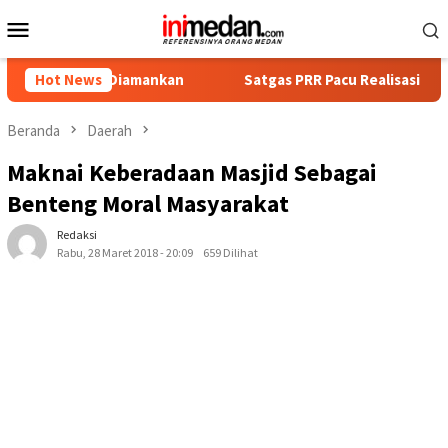
Loncat
Menu
ke
Mobile
konten
gka Diamankan
Hot News
Satgas PRR Pacu Realisasi Tambahan TKD A
Beranda
Daerah
Maknai Keberadaan Masjid Sebagai
Benteng Moral Masyarakat
Redaksi
Rabu, 28 Maret 2018 - 20:09
659 Dilihat