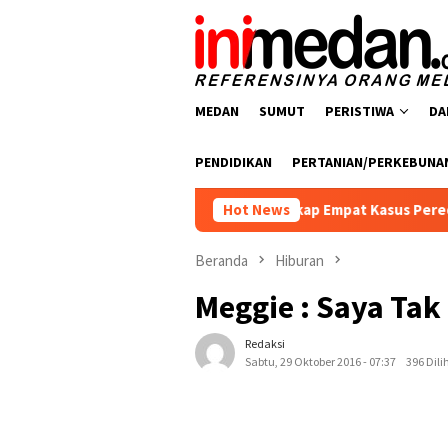
Loncat
ke
konten
MEDAN
SUMUT
PERISTIWA
DA
PENDIDIKAN
PERTANIAN/PERKEBUNA
narkoba Polres Batu Bara Ungkap Empat Kasus Peredaran Narkot
Hot News
Beranda
Hiburan
Meggie : Saya Tak
Redaksi
Sabtu, 29 Oktober 2016 - 07:37
396 Dili