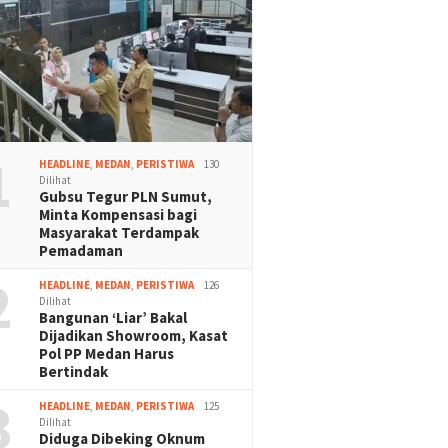
1
HEADLINE
,
MEDAN
,
PERISTIWA
130
Dilihat
Gubsu Tegur PLN Sumut,
Minta Kompensasi bagi
Masyarakat Terdampak
Pemadaman
2
HEADLINE
,
MEDAN
,
PERISTIWA
126
Dilihat
Bangunan ‘Liar’ Bakal
Dijadikan Showroom, Kasat
Pol PP Medan Harus
Bertindak
3
HEADLINE
,
MEDAN
,
PERISTIWA
125
Dilihat
Diduga Dibeking Oknum