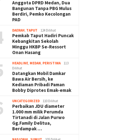
Anggota DPRD Medan, Dua
Bangunan Tanpa PBG Mulus
Berdiri, Pemko Kecolongan
PAD
4
DAERAH
,
TAPUT
124 Dilihat
Pemkab Taput Hadiri Puncak
Kebangkitan Sekolah
Minggu HKBP Se-Ressort
Onan Hasang
5
HEADLINE
,
MEDAN
,
PERISTIWA
113
Dilihat
Datangkan Mobil Damkar
Bawa Air Bersih, ke
Kediaman Pribadi Paman
Bobby Diprotes Emak-emak
6
UNCATEGORIZED
110 Dilihat
Perbaikan JDU diameter
1.000 mm milik Perumda
Tirtanadi di Jalan Purwo
Gg.Family Delitua,
Berdampak …
NASIONAL
,
SUMUT
105 Dilihat