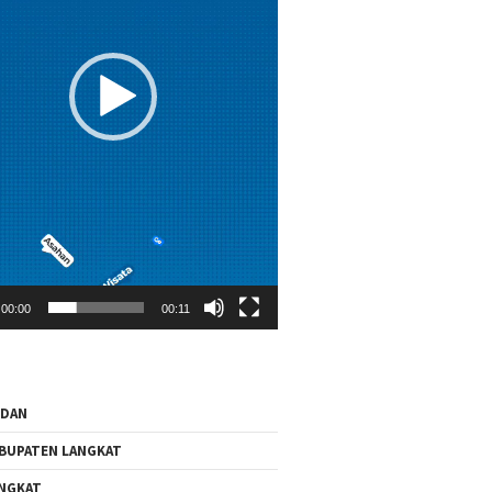
00:00
00:11
EDAN
BUPATEN LANGKAT
NGKAT