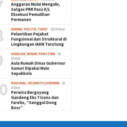
7
Anggaran Mulai Mengalir,
Satgas PRR Pacu K/L
Eksekusi Pemulihan
Permanen
8
DAERAH
,
POLITIK
,
TAPUT
102 Dilihat
Pelantikan Pejabat
Fungsional dan Struktural di
Lingkungan IAKN Tarutung
9
HEADLINE
,
MEDAN
,
PERISTIWA
96
Dilihat
Aula Rumah Dinas Gubernur
Sumut Dipakai Main
Sepakbola
0
NASIONAL
,
SELEBRITIS/HIBURAN
81
Dilihat
Perwira Bergoyang
Gandeng Eks 7 Icons dan
Farelio, “Senggol Dong
Boss”