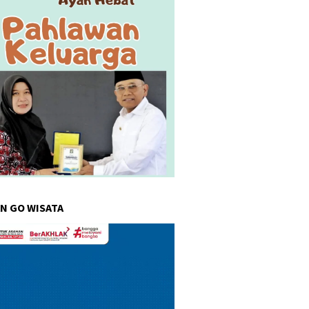
N GO WISATA
r