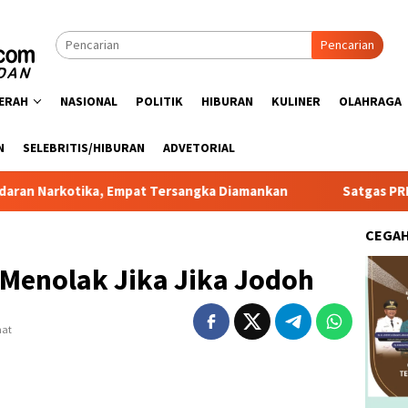
Pencarian
ERAH
NASIONAL
POLITIK
HIBURAN
KULINER
OLAHRAGA
N
SELEBRITIS/HIBURAN
ADVETORIAL
ika, Empat Tersangka Diamankan
Satgas PRR Pacu Realisa
CEGA
 Menolak Jika Jika Jodoh
hat