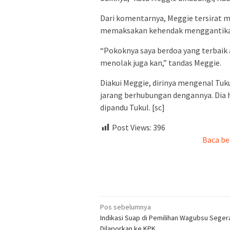
Dari komentarnya, Meggie tersirat m
memaksakan kehendak menggantikan 
“Pokoknya saya berdoa yang terbaik a
menolak juga kan,” tandas Meggie.
Diakui Meggie, dirinya mengenal Tuku
jarang berhubungan dengannya. Dia h
dipandu Tukul. [sc]
Post Views:
396
Baca be
Navigasi
Pos sebelumnya
Indikasi Suap di Pemilihan Wagubsu Seger
pos
Dilaporkan ke KPK