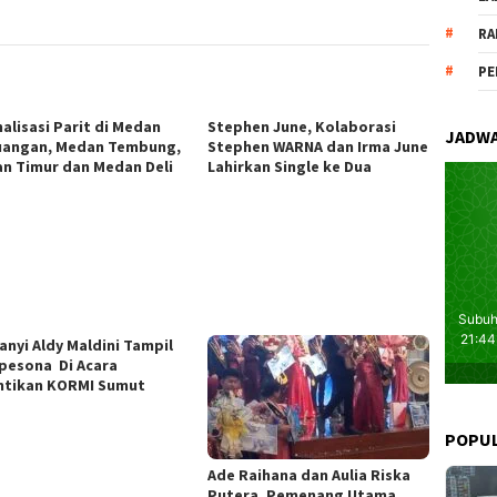
RA
PE
alisasi Parit di Medan
Stephen June, Kolaborasi
JADWA
uangan, Medan Tembung,
Stephen WARNA dan Irma June
n Timur dan Medan Deli
Lahirkan Single ke Dua
anyi Aldy Maldini Tampil
esona Di Acara
ntikan KORMI Sumut
POPU
Ade Raihana dan Aulia Riska
Putera, Pemenang Utama