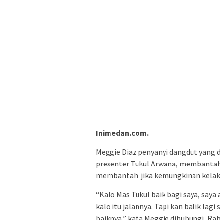
Inimedan.com.
Meggie Diaz penyanyi dangdut yang 
presenter Tukul Arwana, membantah 
membantah jika kemungkinan kelak d
“Kalo Mas Tukul baik bagi saya, saya 
kalo itu jalannya. Tapi kan balik la
baiknya,” kata Meggie dihubungi, Rab