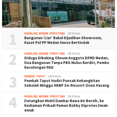
1
HEADLINE
,
MEDAN
,
PERISTIWA
129 Dilihat
Bangunan ‘Liar’ Bakal Dijadikan Showroom,
Kasat Pol PP Medan Harus Bertindak
2
HEADLINE
,
MEDAN
,
PERISTIWA
128 Dilihat
Diduga Dibeking Oknum Anggota DPRD Medan,
Dua Bangunan Tanpa PBG Mulus Berdiri, Pemko
Kecolongan PAD
3
DAERAH
,
TAPUT
126 Dilihat
Pemkab Taput Hadiri Puncak Kebangkitan
Sekolah Minggu HKBP Se-Ressort Onan Hasang
4
HEADLINE
,
MEDAN
,
PERISTIWA
116 Dilihat
Datangkan Mobil Damkar Bawa Air Bersih, ke
Kediaman Pribadi Paman Bobby Diprotes Emak-
emak