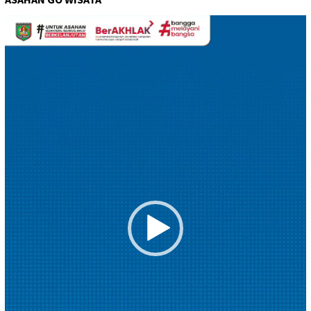
Pemutar
Video