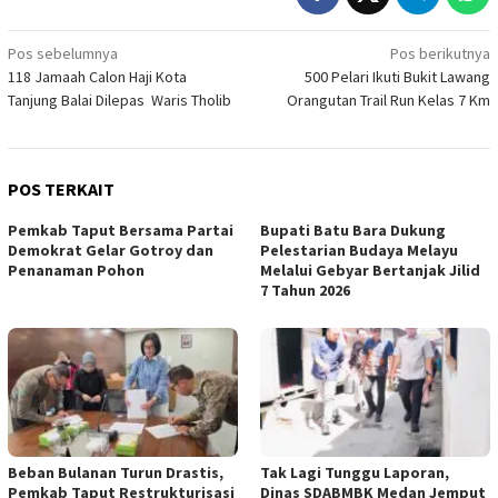
Navigasi
Pos sebelumnya
Pos berikutnya
118 Jamaah Calon Haji Kota
500 Pelari Ikuti Bukit Lawang
pos
Tanjung Balai Dilepas Waris Tholib
Orangutan Trail Run Kelas 7 Km
POS TERKAIT
Pemkab Taput Bersama Partai
Bupati Batu Bara Dukung
Demokrat Gelar Gotroy dan
Pelestarian Budaya Melayu
Penanaman Pohon
Melalui Gebyar Bertanjak Jilid
7 Tahun 2026
Beban Bulanan Turun Drastis,
Tak Lagi Tunggu Laporan,
Pemkab Taput Restrukturisasi
Dinas SDABMBK Medan Jemput