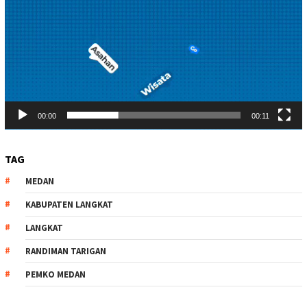
00:00
00:11
TAG
MEDAN
KABUPATEN LANGKAT
LANGKAT
RANDIMAN TARIGAN
PEMKO MEDAN