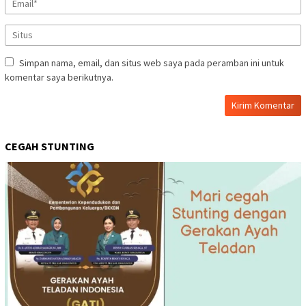
Simpan nama, email, dan situs web saya pada peramban ini untuk
komentar saya berikutnya.
CEGAH STUNTING