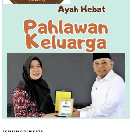
ASAHAN GO WISATA