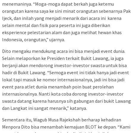
menemaninya. “Moga-moga dapat berkah juga ketemu
orangutan karena saya ke sini minat orangutan sebenarnya Pak
Ijeck, dan inilah yang menjadi menarik dari acara ini karena
selain mental dan fisik para peserta ini juga diberikan
eksperience pelestarian alam dan juga melihat hewan khas
Indonesia, orangutan,” ujarnya.
Dito mengaku mendukung acara ini bisa menjadi event dunia.
Selain melaporkan ke Presiden terkait Bukit Lawang, ia juga
berjanji akan mendorong investor-investor swasta untuk bisa
hadir di Bukit Lawang. “Semoga event ini tidak hanya jadi event
lokal tapi masuk ke nomor internasionalnya, jadi ini bisa jadi
event para atlet dunia menambah poin buat perolehan
internasionalnya. Nanti kota coba dorong investor-investor
swasta datang karena harusnya sih gabungan dari bukit Lawang
dan Langkat ini sangat menarik,” katanya.
Sementara itu, Wagub Musa Rajekshah berharap kehadiran
Menpora Dito bisa menambah kemajuan BLOT ke depan. “Kami