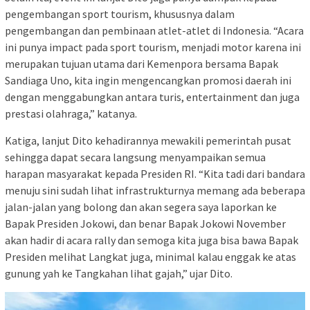
pengembangan sport tourism, khususnya dalam
pengembangan dan pembinaan atlet-atlet di Indonesia. “Acara
ini punya impact pada sport tourism, menjadi motor karena ini
merupakan tujuan utama dari Kemenpora bersama Bapak
Sandiaga Uno, kita ingin mengencangkan promosi daerah ini
dengan menggabungkan antara turis, entertainment dan juga
prestasi olahraga,” katanya.
Katiga, lanjut Dito kehadirannya mewakili pemerintah pusat
sehingga dapat secara langsung menyampaikan semua
harapan masyarakat kepada Presiden RI. “Kita tadi dari bandara
menuju sini sudah lihat infrastrukturnya memang ada beberapa
jalan-jalan yang bolong dan akan segera saya laporkan ke
Bapak Presiden Jokowi, dan benar Bapak Jokowi November
akan hadir di acara rally dan semoga kita juga bisa bawa Bapak
Presiden melihat Langkat juga, minimal kalau enggak ke atas
gunung yah ke Tangkahan lihat gajah,” ujar Dito.