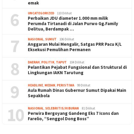
emak
6
UNCATEGORIZED
110 Dilihat
Perbaikan JDU diameter 1.000 mm milik
Perumda Tirtanadi di Jalan Purwo Gg.Family
Delitua, Berdampak …
7
NASIONAL
,
SUMUT
106 Dilihat
Anggaran Mulai Mengalir, Satgas PRR Pacu K/L
Eksekusi Pemulihan Permanen
8
DAERAH
,
POLITIK
,
TAPUT
104 Dilihat
Pelantikan Pejabat Fungsional dan Struktural di
Lingkungan IAKN Tarutung
9
HEADLINE
,
MEDAN
,
PERISTIWA
99 Dilihat
Aula Rumah Dinas Gubernur Sumut Dipakai Main
Sepakbola
10
NASIONAL
,
SELEBRITIS/HIBURAN
81 Dilihat
Perwira Bergoyang Gandeng Eks 7 Icons dan
Farelio, “Senggol Dong Boss”