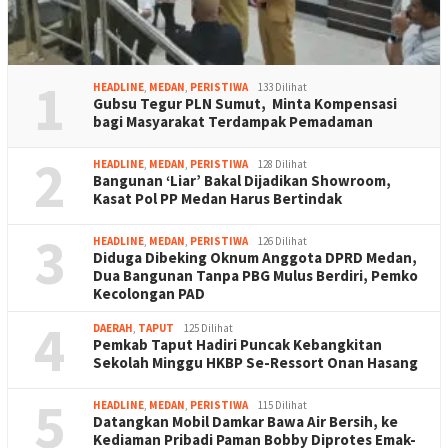
1
HEADLINE
,
MEDAN
,
PERISTIWA
133 Dilihat
Gubsu Tegur PLN Sumut, Minta Kompensasi
bagi Masyarakat Terdampak Pemadaman
2
HEADLINE
,
MEDAN
,
PERISTIWA
128 Dilihat
Bangunan ‘Liar’ Bakal Dijadikan Showroom,
Kasat Pol PP Medan Harus Bertindak
3
HEADLINE
,
MEDAN
,
PERISTIWA
126 Dilihat
Diduga Dibeking Oknum Anggota DPRD Medan,
Dua Bangunan Tanpa PBG Mulus Berdiri, Pemko
Kecolongan PAD
4
DAERAH
,
TAPUT
125 Dilihat
Pemkab Taput Hadiri Puncak Kebangkitan
Sekolah Minggu HKBP Se-Ressort Onan Hasang
5
HEADLINE
,
MEDAN
,
PERISTIWA
115 Dilihat
Datangkan Mobil Damkar Bawa Air Bersih, ke
Kediaman Pribadi Paman Bobby Diprotes Emak-