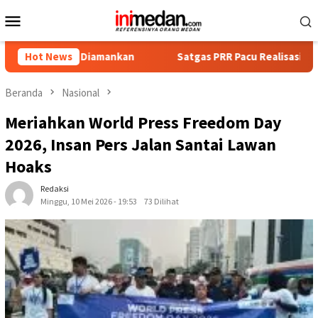
Loncat
Menu
ke
Mobile
konten
gka Diamankan
Hot News
Satgas PRR Pacu Realisasi Tambahan TKD A
Beranda
Nasional
Meriahkan World Press Freedom Day
2026, Insan Pers Jalan Santai Lawan
Hoaks
Redaksi
Minggu, 10 Mei 2026 - 19:53
73 Dilihat