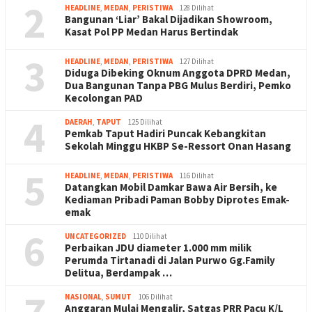
2
HEADLINE
,
MEDAN
,
PERISTIWA
128 Dilihat
Bangunan ‘Liar’ Bakal Dijadikan Showroom,
Kasat Pol PP Medan Harus Bertindak
3
HEADLINE
,
MEDAN
,
PERISTIWA
127 Dilihat
Diduga Dibeking Oknum Anggota DPRD Medan,
Dua Bangunan Tanpa PBG Mulus Berdiri, Pemko
Kecolongan PAD
4
DAERAH
,
TAPUT
125 Dilihat
Pemkab Taput Hadiri Puncak Kebangkitan
Sekolah Minggu HKBP Se-Ressort Onan Hasang
5
HEADLINE
,
MEDAN
,
PERISTIWA
116 Dilihat
Datangkan Mobil Damkar Bawa Air Bersih, ke
Kediaman Pribadi Paman Bobby Diprotes Emak-
emak
6
UNCATEGORIZED
110 Dilihat
Perbaikan JDU diameter 1.000 mm milik
Perumda Tirtanadi di Jalan Purwo Gg.Family
Delitua, Berdampak …
7
NASIONAL
,
SUMUT
106 Dilihat
Anggaran Mulai Mengalir, Satgas PRR Pacu K/L