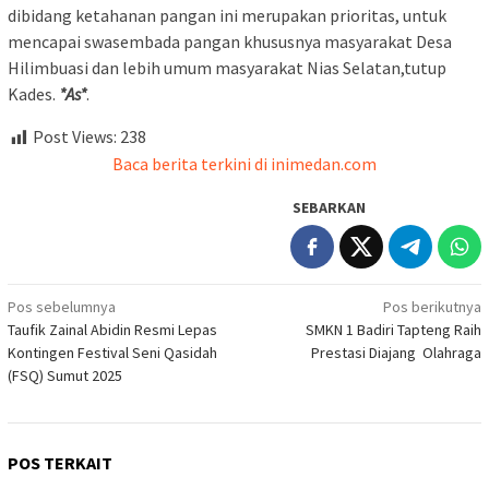
dibidang ketahanan pangan ini merupakan prioritas, untuk
mencapai swasembada pangan khususnya masyarakat Desa
Hilimbuasi dan lebih umum masyarakat Nias Selatan,tutup
Kades.
*As*
.
Post Views:
238
Baca berita terkini di inimedan.com
SEBARKAN
Navigasi
Pos sebelumnya
Pos berikutnya
Taufik Zainal Abidin Resmi Lepas
SMKN 1 Badiri Tapteng Raih
pos
Kontingen Festival Seni Qasidah
Prestasi Diajang Olahraga
(FSQ) Sumut 2025
POS TERKAIT