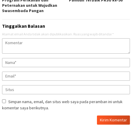
Program Perikanan dan
Paviliun Terbaik PRSU ke-50
Peternakan untuk Wujudkan
Swasembada Pangan
Tinggalkan Balasan
Alamat email Anda tidak akan dipublikasikan.
Ruas yang wajib ditandai
*
Simpan nama, email, dan situs web saya pada peramban ini untuk
komentar saya berikutnya.