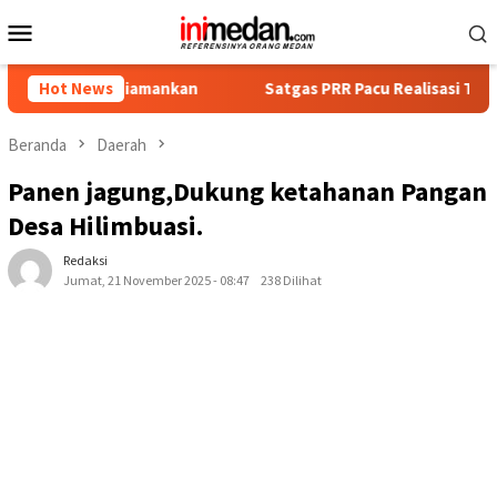
Loncat
Menu
ke
Mobile
konten
a Diamankan
Hot News
Satgas PRR Pacu Realisasi Tambahan TKD Aceh
Beranda
Daerah
Panen jagung,Dukung ketahanan Pangan
Desa Hilimbuasi.
Redaksi
Jumat, 21 November 2025 - 08:47
238 Dilihat