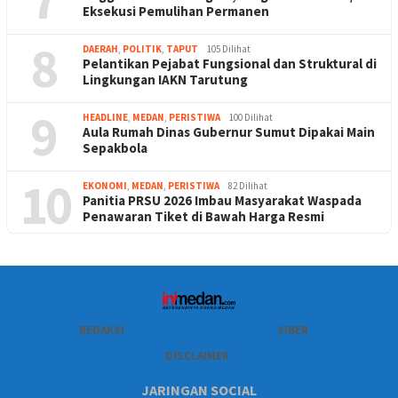
Eksekusi Pemulihan Permanen
8
DAERAH
,
POLITIK
,
TAPUT
105 Dilihat
Pelantikan Pejabat Fungsional dan Struktural di
Lingkungan IAKN Tarutung
9
HEADLINE
,
MEDAN
,
PERISTIWA
100 Dilihat
Aula Rumah Dinas Gubernur Sumut Dipakai Main
Sepakbola
10
EKONOMI
,
MEDAN
,
PERISTIWA
82 Dilihat
Panitia PRSU 2026 Imbau Masyarakat Waspada
Penawaran Tiket di Bawah Harga Resmi
REDAKSI
SIBER
DISCLAIMER
JARINGAN SOCIAL