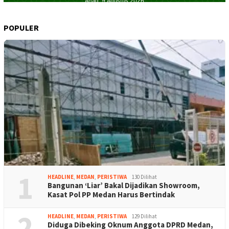
POPULER
1
HEADLINE
,
MEDAN
,
PERISTIWA
130 Dilihat
Bangunan ‘Liar’ Bakal Dijadikan Showroom,
Kasat Pol PP Medan Harus Bertindak
2
HEADLINE
,
MEDAN
,
PERISTIWA
129 Dilihat
Diduga Dibeking Oknum Anggota DPRD Medan,