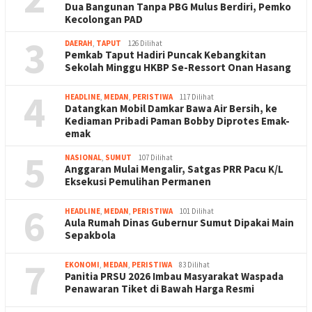
Dua Bangunan Tanpa PBG Mulus Berdiri, Pemko
Kecolongan PAD
3
DAERAH
,
TAPUT
126 Dilihat
Pemkab Taput Hadiri Puncak Kebangkitan
Sekolah Minggu HKBP Se-Ressort Onan Hasang
4
HEADLINE
,
MEDAN
,
PERISTIWA
117 Dilihat
Datangkan Mobil Damkar Bawa Air Bersih, ke
Kediaman Pribadi Paman Bobby Diprotes Emak-
emak
5
NASIONAL
,
SUMUT
107 Dilihat
Anggaran Mulai Mengalir, Satgas PRR Pacu K/L
Eksekusi Pemulihan Permanen
6
HEADLINE
,
MEDAN
,
PERISTIWA
101 Dilihat
Aula Rumah Dinas Gubernur Sumut Dipakai Main
Sepakbola
7
EKONOMI
,
MEDAN
,
PERISTIWA
83 Dilihat
Panitia PRSU 2026 Imbau Masyarakat Waspada
Penawaran Tiket di Bawah Harga Resmi