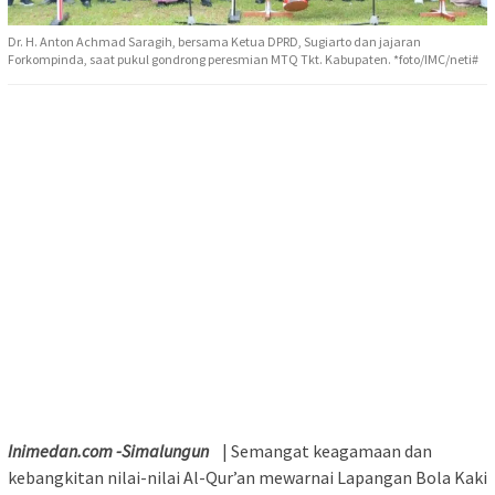
Dr. H. Anton Achmad Saragih, bersama Ketua DPRD, Sugiarto dan jajaran
Forkompinda, saat pukul gondrong peresmian MTQ Tkt. Kabupaten. *foto/IMC/neti#
Inimedan.com -Simalungun
| Semangat keagamaan dan
kebangkitan nilai-nilai Al-Qur’an mewarnai Lapangan Bola Kaki