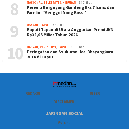
8
NASIONAL
,
SELEBRITIS/HIBURAN
83 Dilihat
Perwira Bergoyang Gandeng Eks 7 Icons dan
Farelio, “Senggol Dong Boss”
9
DAERAH
,
TAPUT
82 Dilihat
Bupati Tapanuli Utara Anggarkan Premi JKN
Rp38,06 Miliar Tahun 2026
10
DAERAH
,
PERISTIWA
,
TAPUT
81 Dilihat
Peringatan dan Syukuran Hari Bhayangkara
2016 di Taput
REDAKSI
SIBER
DISCLAIMER
JARINGAN SOCIAL
RSS