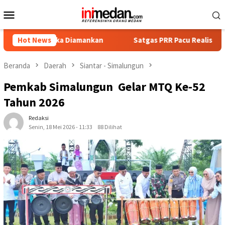
Loncat
Menu
ke
Mobile
konten
gka Diamankan
Hot News
Satgas PRR Pacu Realisasi Tambahan TKD A
Beranda
Daerah
Siantar - Simalungun
Pemkab Simalungun Gelar MTQ Ke-52
Tahun 2026
Redaksi
Senin, 18 Mei 2026 - 11:33
88 Dilihat