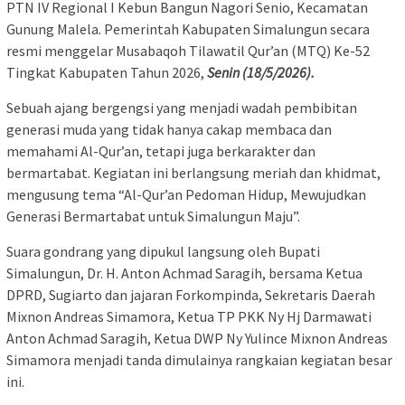
PTN IV Regional I Kebun Bangun Nagori Senio, Kecamatan
Gunung Malela. Pemerintah Kabupaten Simalungun secara
resmi menggelar Musabaqoh Tilawatil Qur’an (MTQ) Ke-52
Tingkat Kabupaten Tahun 2026,
Senin (18/5/2026).
Sebuah ajang bergengsi yang menjadi wadah pembibitan
generasi muda yang tidak hanya cakap membaca dan
memahami Al-Qur’an, tetapi juga berkarakter dan
bermartabat. Kegiatan ini berlangsung meriah dan khidmat,
mengusung tema “Al-Qur’an Pedoman Hidup, Mewujudkan
Generasi Bermartabat untuk Simalungun Maju”.
Suara gondrang yang dipukul langsung oleh Bupati
Simalungun, Dr. H. Anton Achmad Saragih, bersama Ketua
DPRD, Sugiarto dan jajaran Forkompinda, Sekretaris Daerah
Mixnon Andreas Simamora, Ketua TP PKK Ny Hj Darmawati
Anton Achmad Saragih, Ketua DWP Ny Yulince Mixnon Andreas
Simamora menjadi tanda dimulainya rangkaian kegiatan besar
ini.