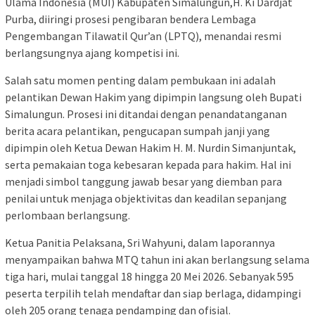
Ulama Indonesia (MUI) Kabupaten Simalungun,H. Ki Dardjat
Purba, diiringi prosesi pengibaran bendera Lembaga
Pengembangan Tilawatil Qur’an (LPTQ), menandai resmi
berlangsungnya ajang kompetisi ini.
Salah satu momen penting dalam pembukaan ini adalah
pelantikan Dewan Hakim yang dipimpin langsung oleh Bupati
Simalungun. Prosesi ini ditandai dengan penandatanganan
berita acara pelantikan, pengucapan sumpah janji yang
dipimpin oleh Ketua Dewan Hakim H. M. Nurdin Simanjuntak,
serta pemakaian toga kebesaran kepada para hakim. Hal ini
menjadi simbol tanggung jawab besar yang diemban para
penilai untuk menjaga objektivitas dan keadilan sepanjang
perlombaan berlangsung.
Ketua Panitia Pelaksana, Sri Wahyuni, dalam laporannya
menyampaikan bahwa MTQ tahun ini akan berlangsung selama
tiga hari, mulai tanggal 18 hingga 20 Mei 2026. Sebanyak 595
peserta terpilih telah mendaftar dan siap berlaga, didampingi
oleh 205 orang tenaga pendamping dan ofisial.