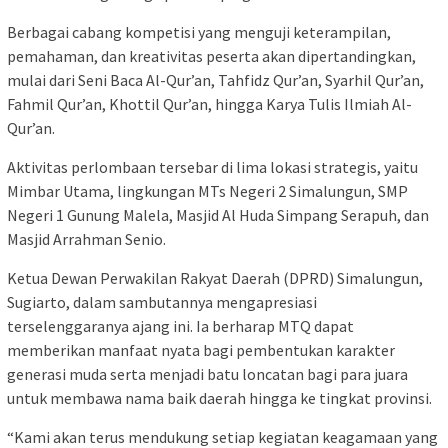
Berbagai cabang kompetisi yang menguji keterampilan,
pemahaman, dan kreativitas peserta akan dipertandingkan,
mulai dari Seni Baca Al-Qur’an, Tahfidz Qur’an, Syarhil Qur’an,
Fahmil Qur’an, Khottil Qur’an, hingga Karya Tulis Ilmiah Al-
Qur’an.
Aktivitas perlombaan tersebar di lima lokasi strategis, yaitu
Mimbar Utama, lingkungan MTs Negeri 2 Simalungun, SMP
Negeri 1 Gunung Malela, Masjid Al Huda Simpang Serapuh, dan
Masjid Arrahman Senio.
Ketua Dewan Perwakilan Rakyat Daerah (DPRD) Simalungun,
Sugiarto, dalam sambutannya mengapresiasi
terselenggaranya ajang ini. Ia berharap MTQ dapat
memberikan manfaat nyata bagi pembentukan karakter
generasi muda serta menjadi batu loncatan bagi para juara
untuk membawa nama baik daerah hingga ke tingkat provinsi.
“Kami akan terus mendukung setiap kegiatan keagamaan yang