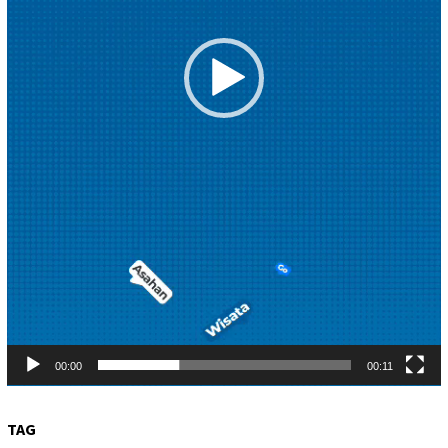
00:00
00:11
TAG