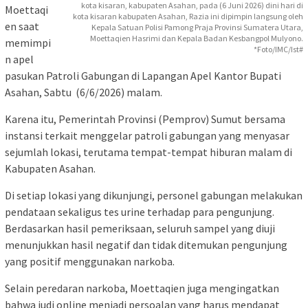
kota kisaran, kabupaten Asahan, pada (6 Juni 2026) dini hari di
Moettaqi
kota kisaran kabupaten Asahan, Razia ini dipimpin langsung oleh
en saat
Kepala Satuan Polisi Pamong Praja Provinsi Sumatera Utara,
Moettaqien Hasrimi dan Kepala Badan Kesbangpol Mulyono.
memimpi
*Foto/IMC/Ist#
n apel
pasukan Patroli Gabungan di Lapangan Apel Kantor Bupati
Asahan, Sabtu (6/6/2026) malam.
Karena itu, Pemerintah Provinsi (Pemprov) Sumut bersama
instansi terkait menggelar patroli gabungan yang menyasar
sejumlah lokasi, terutama tempat-tempat hiburan malam di
Kabupaten Asahan.
Di setiap lokasi yang dikunjungi, personel gabungan melakukan
pendataan sekaligus tes urine terhadap para pengunjung.
Berdasarkan hasil pemeriksaan, seluruh sampel yang diuji
menunjukkan hasil negatif dan tidak ditemukan pengunjung
yang positif menggunakan narkoba.
Selain peredaran narkoba, Moettaqien juga mengingatkan
bahwa judi online menjadi persoalan yang harus mendapat