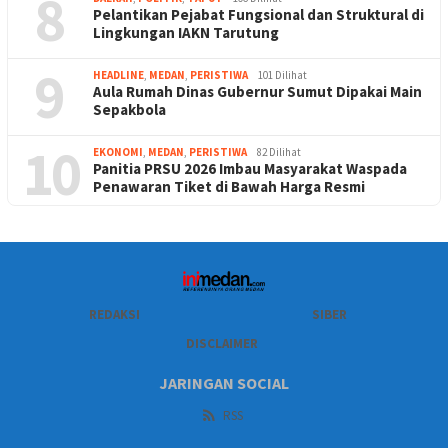
8
Pelantikan Pejabat Fungsional dan Struktural di
Lingkungan IAKN Tarutung
9
HEADLINE
,
MEDAN
,
PERISTIWA
101 Dilihat
Aula Rumah Dinas Gubernur Sumut Dipakai Main
Sepakbola
10
EKONOMI
,
MEDAN
,
PERISTIWA
82 Dilihat
Panitia PRSU 2026 Imbau Masyarakat Waspada
Penawaran Tiket di Bawah Harga Resmi
REDAKSI
SIBER
DISCLAIMER
JARINGAN SOCIAL
RSS