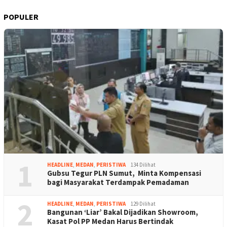
POPULER
1
HEADLINE
,
MEDAN
,
PERISTIWA
134 Dilihat
Gubsu Tegur PLN Sumut, Minta Kompensasi
bagi Masyarakat Terdampak Pemadaman
2
HEADLINE
,
MEDAN
,
PERISTIWA
129 Dilihat
Bangunan ‘Liar’ Bakal Dijadikan Showroom,
Kasat Pol PP Medan Harus Bertindak