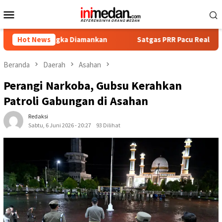
Loncat
Menu
ke
Mobile
konten
angka Diamankan
Hot News
Satgas PRR Pacu Realisasi Tambahan TKD 
Beranda
Daerah
Asahan
Perangi Narkoba, Gubsu Kerahkan
Patroli Gabungan di Asahan
Redaksi
Sabtu, 6 Juni 2026 - 20:27
93 Dilihat