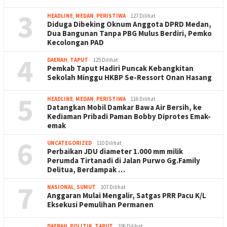
3
HEADLINE
,
MEDAN
,
PERISTIWA
127 Dilihat
Diduga Dibeking Oknum Anggota DPRD Medan,
Dua Bangunan Tanpa PBG Mulus Berdiri, Pemko
Kecolongan PAD
4
DAERAH
,
TAPUT
125 Dilihat
Pemkab Taput Hadiri Puncak Kebangkitan
Sekolah Minggu HKBP Se-Ressort Onan Hasang
5
HEADLINE
,
MEDAN
,
PERISTIWA
116 Dilihat
Datangkan Mobil Damkar Bawa Air Bersih, ke
Kediaman Pribadi Paman Bobby Diprotes Emak-
emak
6
UNCATEGORIZED
110 Dilihat
Perbaikan JDU diameter 1.000 mm milik
Perumda Tirtanadi di Jalan Purwo Gg.Family
Delitua, Berdampak …
7
NASIONAL
,
SUMUT
107 Dilihat
Anggaran Mulai Mengalir, Satgas PRR Pacu K/L
Eksekusi Pemulihan Permanen
DAERAH
,
POLITIK
,
TAPUT
106 Dilihat