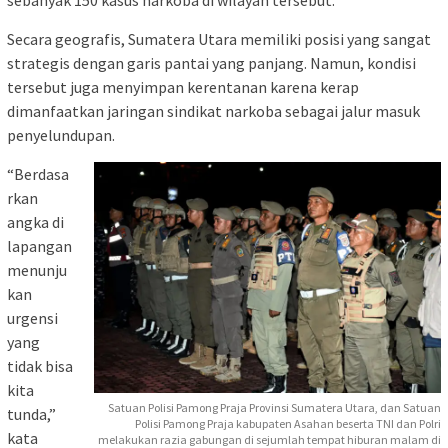
Secara geografis, Sumatera Utara memiliki posisi yang sangat
strategis dengan garis pantai yang panjang. Namun, kondisi
tersebut juga menyimpan kerentanan karena kerap
dimanfaatkan jaringan sindikat narkoba sebagai jalur masuk
penyelundupan.
“Berdasa
rkan
angka di
lapangan
menunju
kan
urgensi
yang
tidak bisa
kita
Satuan Polisi Pamong Praja Provinsi Sumatera Utara, dan Satuan
tunda,”
Polisi Pamong Praja kabupaten Asahan beserta TNI dan Polri
kata
melakukan razia gabungan di sejumlah tempat hiburan malam di