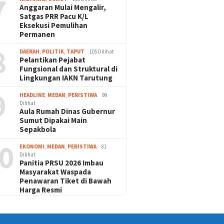
7
Anggaran Mulai Mengalir,
Satgas PRR Pacu K/L
Eksekusi Pemulihan
Permanen
8
DAERAH
,
POLITIK
,
TAPUT
105 Dilihat
Pelantikan Pejabat
Fungsional dan Struktural di
Lingkungan IAKN Tarutung
9
HEADLINE
,
MEDAN
,
PERISTIWA
99
Dilihat
Aula Rumah Dinas Gubernur
Sumut Dipakai Main
Sepakbola
0
EKONOMI
,
MEDAN
,
PERISTIWA
81
Dilihat
Panitia PRSU 2026 Imbau
Masyarakat Waspada
Penawaran Tiket di Bawah
Harga Resmi