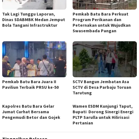
Tak Lagi Tunggu Laporan,
Pemkab Batu Bara Perkuat
Dinas SDABMBK Medan Jemput
Program Perikanan dan
Bola Tangani Infrastruktur
Peternakan untuk Wujudkan
Swasembada Pangan
Pemkab Batu Bara Juara II
SCTV Bangun Jembatan Asa
Paviliun Terbaik PRSU ke-50
SCTV di Desa Parbaju Toruan
Tarutung
Kapolres Batu Bara Gelar
Wamen ESDM Kunjungi Taput,
Jumat Curhat Bersama
Bupati Dorong Sinergi Energi
Pengemudi Betor dan Gojek
PLTP Sarulla untuk Hilirisasi
Pertanian
Tinggalkan Balasan