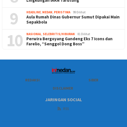
Lingkungan IAKN Tarutung
9
HEADLINE
,
MEDAN
,
PERISTIWA
99 Dilihat
Aula Rumah Dinas Gubernur Sumut Dipakai Main
Sepakbola
10
NASIONAL
,
SELEBRITIS/HIBURAN
81 Dilihat
Perwira Bergoyang Gandeng Eks 7 Icons dan
Farelio, “Senggol Dong Boss”
REDAKSI
SIBER
DISCLAIMER
JARINGAN SOCIAL
RSS