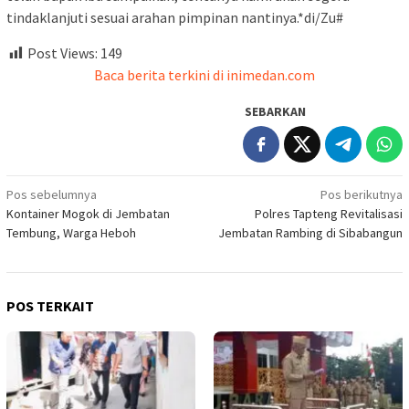
tindaklanjuti sesuai arahan pimpinan nantinya.*di/Zu#
Post Views:
149
Baca berita terkini di inimedan.com
SEBARKAN
Navigasi
Pos sebelumnya
Pos berikutnya
Kontainer Mogok di Jembatan
Polres Tapteng Revitalisasi
pos
Tembung, Warga Heboh
Jembatan Rambing di Sibabangun
POS TERKAIT