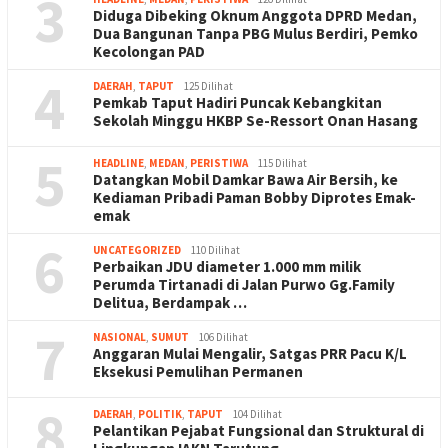
3
Diduga Dibeking Oknum Anggota DPRD Medan,
Dua Bangunan Tanpa PBG Mulus Berdiri, Pemko
Kecolongan PAD
4
DAERAH
,
TAPUT
125 Dilihat
Pemkab Taput Hadiri Puncak Kebangkitan
Sekolah Minggu HKBP Se-Ressort Onan Hasang
5
HEADLINE
,
MEDAN
,
PERISTIWA
115 Dilihat
Datangkan Mobil Damkar Bawa Air Bersih, ke
Kediaman Pribadi Paman Bobby Diprotes Emak-
emak
6
UNCATEGORIZED
110 Dilihat
Perbaikan JDU diameter 1.000 mm milik
Perumda Tirtanadi di Jalan Purwo Gg.Family
Delitua, Berdampak …
7
NASIONAL
,
SUMUT
106 Dilihat
Anggaran Mulai Mengalir, Satgas PRR Pacu K/L
Eksekusi Pemulihan Permanen
8
DAERAH
,
POLITIK
,
TAPUT
104 Dilihat
Pelantikan Pejabat Fungsional dan Struktural di