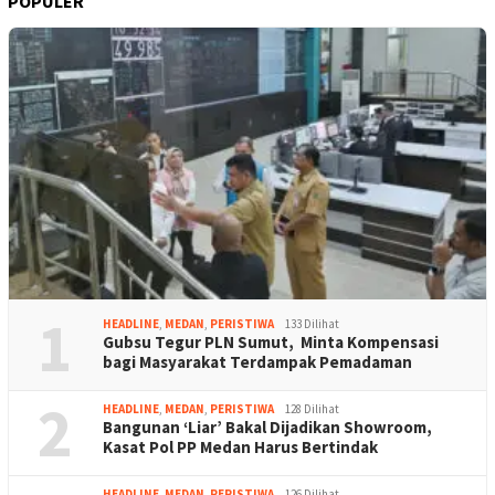
POPULER
1
HEADLINE
,
MEDAN
,
PERISTIWA
133 Dilihat
Gubsu Tegur PLN Sumut, Minta Kompensasi
bagi Masyarakat Terdampak Pemadaman
2
HEADLINE
,
MEDAN
,
PERISTIWA
128 Dilihat
Bangunan ‘Liar’ Bakal Dijadikan Showroom,
Kasat Pol PP Medan Harus Bertindak
HEADLINE
,
MEDAN
,
PERISTIWA
126 Dilihat