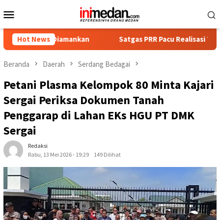
Loncat
Menu
ke
Mobile
konten
ngka Diamankan
Hot News
Satgas PRR Pacu Realisasi Tambahan TKD 
Beranda
Daerah
Serdang Bedagai
Petani Plasma Kelompok 80 Minta Kajari
Sergai Periksa Dokumen Tanah
Penggarap di Lahan EKs HGU PT DMK
Sergai
Redaksi
Rabu, 13 Mei 2026 - 19:29
149 Dilihat