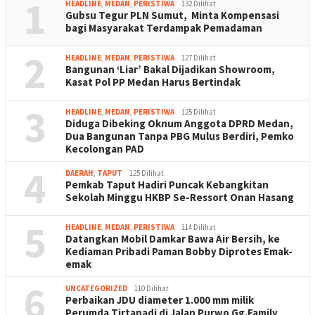
1
HEADLINE
,
MEDAN
,
PERISTIWA
132 Dilihat
Gubsu Tegur PLN Sumut, Minta Kompensasi
bagi Masyarakat Terdampak Pemadaman
2
HEADLINE
,
MEDAN
,
PERISTIWA
127 Dilihat
Bangunan ‘Liar’ Bakal Dijadikan Showroom,
Kasat Pol PP Medan Harus Bertindak
3
HEADLINE
,
MEDAN
,
PERISTIWA
125 Dilihat
Diduga Dibeking Oknum Anggota DPRD Medan,
Dua Bangunan Tanpa PBG Mulus Berdiri, Pemko
Kecolongan PAD
4
DAERAH
,
TAPUT
125 Dilihat
Pemkab Taput Hadiri Puncak Kebangkitan
Sekolah Minggu HKBP Se-Ressort Onan Hasang
5
HEADLINE
,
MEDAN
,
PERISTIWA
114 Dilihat
Datangkan Mobil Damkar Bawa Air Bersih, ke
Kediaman Pribadi Paman Bobby Diprotes Emak-
emak
6
UNCATEGORIZED
110 Dilihat
Perbaikan JDU diameter 1.000 mm milik
Perumda Tirtanadi di Jalan Purwo Gg.Family