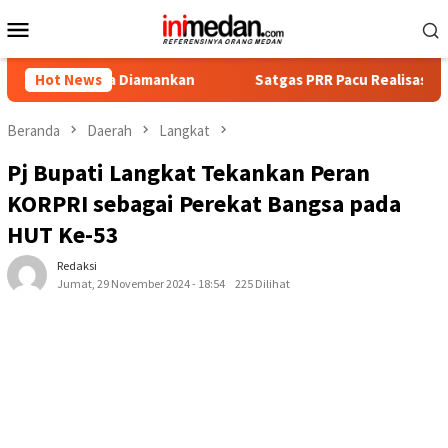
Loncat
Menu
ke
Mobile
konten
a Diamankan
Hot News
Satgas PRR Pacu Realisasi Tambahan TKD Ace
Beranda
Daerah
Langkat
Pj Bupati Langkat Tekankan Peran
KORPRI sebagai Perekat Bangsa pada
HUT Ke-53
Redaksi
Jumat, 29 November 2024 - 18:54
225 Dilihat