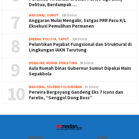
Delitua, Berdampak …
7
NASIONAL
,
SUMUT
106 Dilihat
Anggaran Mulai Mengalir, Satgas PRR Pacu K/L
Eksekusi Pemulihan Permanen
8
DAERAH
,
POLITIK
,
TAPUT
104 Dilihat
Pelantikan Pejabat Fungsional dan Struktural di
Lingkungan IAKN Tarutung
9
HEADLINE
,
MEDAN
,
PERISTIWA
98 Dilihat
Aula Rumah Dinas Gubernur Sumut Dipakai Main
Sepakbola
10
NASIONAL
,
SELEBRITIS/HIBURAN
81 Dilihat
Perwira Bergoyang Gandeng Eks 7 Icons dan
Farelio, “Senggol Dong Boss”
REDAKSI
SIBER