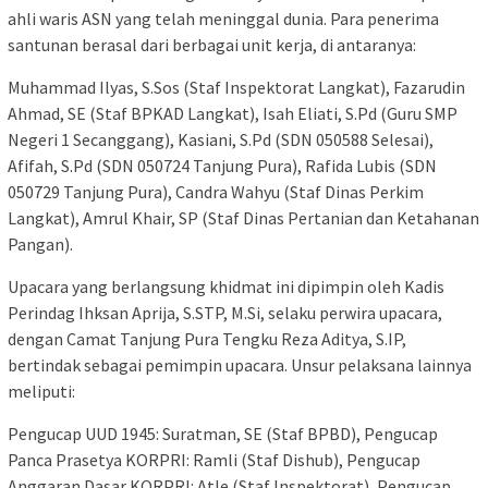
ahli waris ASN yang telah meninggal dunia. Para penerima
santunan berasal dari berbagai unit kerja, di antaranya:
Muhammad Ilyas, S.Sos (Staf Inspektorat Langkat), Fazarudin
Ahmad, SE (Staf BPKAD Langkat), Isah Eliati, S.Pd (Guru SMP
Negeri 1 Secanggang), Kasiani, S.Pd (SDN 050588 Selesai),
Afifah, S.Pd (SDN 050724 Tanjung Pura), Rafida Lubis (SDN
050729 Tanjung Pura), Candra Wahyu (Staf Dinas Perkim
Langkat), Amrul Khair, SP (Staf Dinas Pertanian dan Ketahanan
Pangan).
Upacara yang berlangsung khidmat ini dipimpin oleh Kadis
Perindag Ihksan Aprija, S.STP, M.Si, selaku perwira upacara,
dengan Camat Tanjung Pura Tengku Reza Aditya, S.IP,
bertindak sebagai pemimpin upacara. Unsur pelaksana lainnya
meliputi:
Pengucap UUD 1945: Suratman, SE (Staf BPBD), Pengucap
Panca Prasetya KORPRI: Ramli (Staf Dishub), Pengucap
Anggaran Dasar KORPRI: Atle (Staf Inspektorat), Pengucap