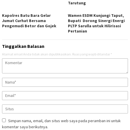
Tarutung
Kapolres Batu Bara Gelar
Wamen ESDM Kunjungi Taput,
Jumat Curhat Bersama
Bupati Dorong Sinergi Energi
Pengemudi Betor dan Gojek
PLTP Sarulla untuk Hilirisasi
Pertanian
Tinggalkan Balasan
Alamat email Anda tidak akan dipublikasikan.
Ruas yang wajib ditandai
*
Simpan nama, email, dan situs web saya pada peramban ini untuk
komentar saya berikutnya.