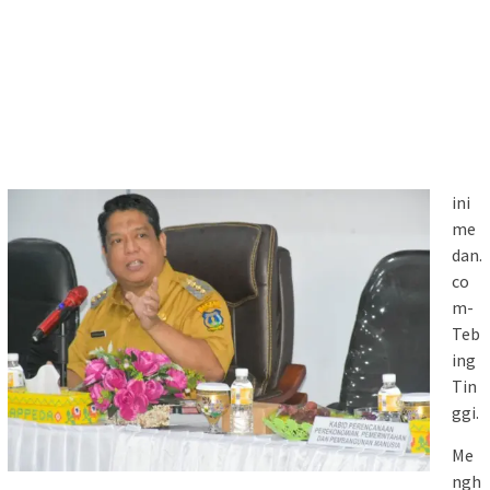
ini
me
dan.
co
m-
Teb
ing
Tin
ggi.
Me
ngh