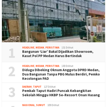
1
HEADLINE
,
MEDAN
,
PERISTIWA
131 Dilihat
Bangunan ‘Liar’ Bakal Dijadikan Showroom,
Kasat Pol PP Medan Harus Bertindak
2
HEADLINE
,
MEDAN
,
PERISTIWA
130 Dilihat
Diduga Dibeking Oknum Anggota DPRD Medan,
Dua Bangunan Tanpa PBG Mulus Berdiri, Pemko
Kecolongan PAD
3
DAERAH
,
TAPUT
127 Dilihat
Pemkab Taput Hadiri Puncak Kebangkitan
Sekolah Minggu HKBP Se-Ressort Onan Hasang
NASIONAL
,
SUMUT
109 Dilihat