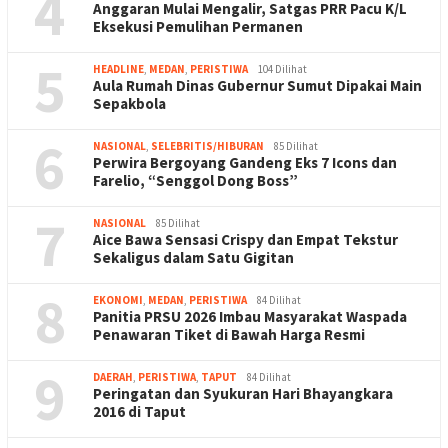
4
Anggaran Mulai Mengalir, Satgas PRR Pacu K/L
Eksekusi Pemulihan Permanen
5
HEADLINE
,
MEDAN
,
PERISTIWA
104 Dilihat
Aula Rumah Dinas Gubernur Sumut Dipakai Main
Sepakbola
6
NASIONAL
,
SELEBRITIS/HIBURAN
85 Dilihat
Perwira Bergoyang Gandeng Eks 7 Icons dan
Farelio, “Senggol Dong Boss”
7
NASIONAL
85 Dilihat
Aice Bawa Sensasi Crispy dan Empat Tekstur
Sekaligus dalam Satu Gigitan
8
EKONOMI
,
MEDAN
,
PERISTIWA
84 Dilihat
Panitia PRSU 2026 Imbau Masyarakat Waspada
Penawaran Tiket di Bawah Harga Resmi
9
DAERAH
,
PERISTIWA
,
TAPUT
84 Dilihat
Peringatan dan Syukuran Hari Bhayangkara
2016 di Taput