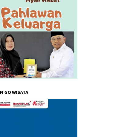
N GO WISATA
r