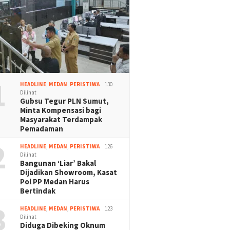
1
HEADLINE
,
MEDAN
,
PERISTIWA
130
Dilihat
Gubsu Tegur PLN Sumut,
Minta Kompensasi bagi
Masyarakat Terdampak
Pemadaman
2
HEADLINE
,
MEDAN
,
PERISTIWA
126
Dilihat
Bangunan ‘Liar’ Bakal
Dijadikan Showroom, Kasat
Pol PP Medan Harus
Bertindak
3
HEADLINE
,
MEDAN
,
PERISTIWA
123
Dilihat
Diduga Dibeking Oknum