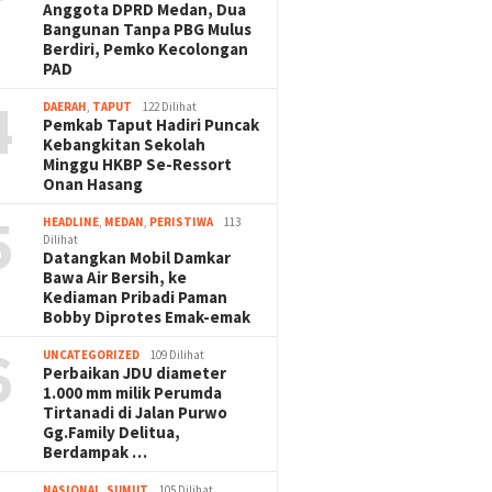
Anggota DPRD Medan, Dua
Bangunan Tanpa PBG Mulus
Berdiri, Pemko Kecolongan
PAD
4
DAERAH
,
TAPUT
122 Dilihat
Pemkab Taput Hadiri Puncak
Kebangkitan Sekolah
Minggu HKBP Se-Ressort
Onan Hasang
5
HEADLINE
,
MEDAN
,
PERISTIWA
113
Dilihat
Datangkan Mobil Damkar
Bawa Air Bersih, ke
Kediaman Pribadi Paman
Bobby Diprotes Emak-emak
6
UNCATEGORIZED
109 Dilihat
Perbaikan JDU diameter
1.000 mm milik Perumda
Tirtanadi di Jalan Purwo
Gg.Family Delitua,
Berdampak …
NASIONAL
,
SUMUT
105 Dilihat