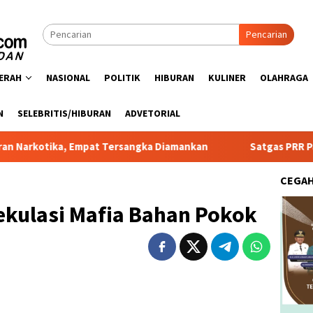
Pencarian
ERAH
NASIONAL
POLITIK
HIBURAN
KULINER
OLAHRAGA
N
SELEBRITIS/HIBURAN
ADVETORIAL
 Empat Tersangka Diamankan
Satgas PRR Pacu Realisasi T
CEGA
ekulasi Mafia Bahan Pokok