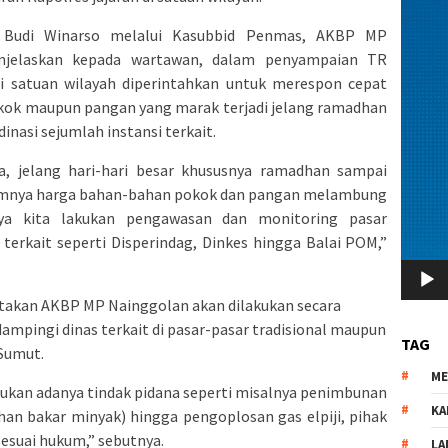
 Budi Winarso melalui Kasubbid Penmas, AKBP MP
enjelaskan kepada wartawan, dalam penyampaian TR
 di satuan wilayah diperintahkan untuk merespon cepat
okok maupun pangan yang marak terjadi jelang ramadhan
dinasi sejumlah instansi terkait.
a, jelang hari-hari besar khususnya ramadhan sampai
mumnya harga bahan-bahan pokok dan pangan melambung
nya kita lakukan pengawasan dan monitoring pasar
terkait seperti Disperindag, Dinkes hingga Balai POM,”
takan AKBP MP Nainggolan akan dilakukan secara
ampingi dinas terkait di pasar-pasar tradisional maupun
TAG
 Sumut.
M
mukan adanya tindak pidana seperti misalnya penimbunan
KA
n bakar minyak) hingga pengoplosan gas elpiji, pihak
esuai hukum,” sebutnya.
LA