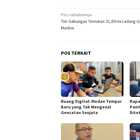
Navigasi
Pos sebelumnya
Tim Gabungan Temukan 31,89 Ha Ladang Ga
pos
Madina
POS TERKAIT
Ruang Digital: Medan Tempur
Rapa
Baru yang Tak Mengenal
Pani
Gencatan Senjata
Dite