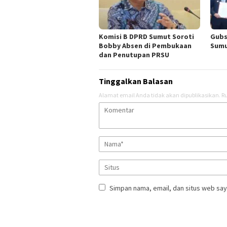
Komisi B DPRD Sumut Soroti
Gubs
Bobby Absen di Pembukaan
Sumu
dan Penutupan PRSU
Tinggalkan Balasan
Alamat email Anda tidak akan dipublikasikan.
Ru
Simpan nama, email, dan situs web say