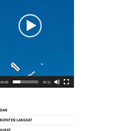
00:00
00:11
EDAN
BUPATEN LANGKAT
NGKAT