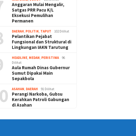
7
Anggaran Mulai Mengalir,
Satgas PRR Pacu K/L
Eksekusi Pemulihan
Permanen
8
DAERAH
,
POLITIK
,
TAPUT
102 Dilihat
Pelantikan Pejabat
Fungsional dan Struktural di
Lingkungan IAKN Tarutung
9
HEADLINE
,
MEDAN
,
PERISTIWA
96
Dilihat
Aula Rumah Dinas Gubernur
Sumut Dipakai Main
Sepakbola
0
ASAHAN
,
DAERAH
91 Dilihat
Perangi Narkoba, Gubsu
Kerahkan Patroli Gabungan
di Asahan