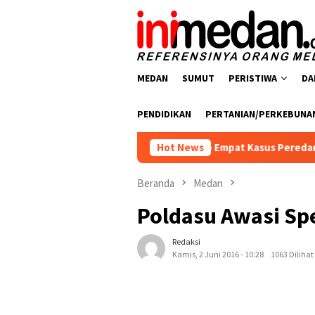
Loncat
ke
konten
MEDAN
SUMUT
PERISTIWA
DA
PENDIDIKAN
PERTANIAN/PERKEBUNA
oba Polres Batu Bara Ungkap Empat Kasus Peredaran Narkotika,
Hot News
Beranda
Medan
Poldasu Awasi Sp
Redaksi
Kamis, 2 Juni 2016 - 10:28
1063 Dilihat