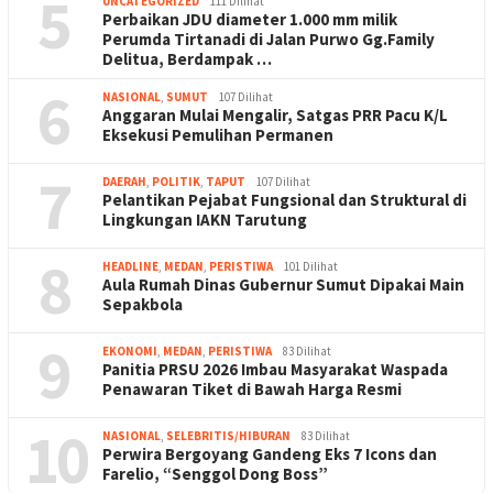
5
UNCATEGORIZED
111 Dilihat
Perbaikan JDU diameter 1.000 mm milik
Perumda Tirtanadi di Jalan Purwo Gg.Family
Delitua, Berdampak …
6
NASIONAL
,
SUMUT
107 Dilihat
Anggaran Mulai Mengalir, Satgas PRR Pacu K/L
Eksekusi Pemulihan Permanen
7
DAERAH
,
POLITIK
,
TAPUT
107 Dilihat
Pelantikan Pejabat Fungsional dan Struktural di
Lingkungan IAKN Tarutung
8
HEADLINE
,
MEDAN
,
PERISTIWA
101 Dilihat
Aula Rumah Dinas Gubernur Sumut Dipakai Main
Sepakbola
9
EKONOMI
,
MEDAN
,
PERISTIWA
83 Dilihat
Panitia PRSU 2026 Imbau Masyarakat Waspada
Penawaran Tiket di Bawah Harga Resmi
10
NASIONAL
,
SELEBRITIS/HIBURAN
83 Dilihat
Perwira Bergoyang Gandeng Eks 7 Icons dan
Farelio, “Senggol Dong Boss”