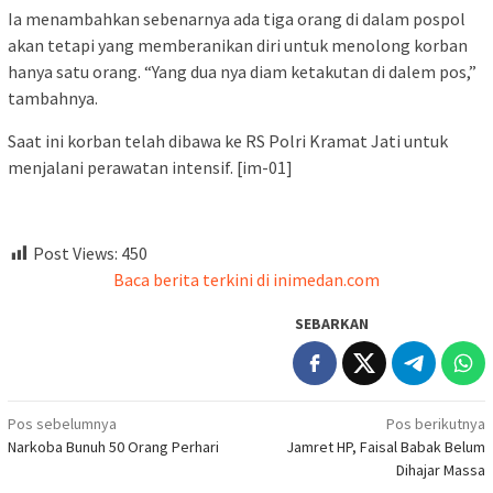
Ia menambahkan sebenarnya ada tiga orang di dalam pospol
akan tetapi yang memberanikan diri untuk menolong korban
hanya satu orang. “Yang dua nya diam ketakutan di dalem pos,”
tambahnya.
Saat ini korban telah dibawa ke RS Polri Kramat Jati untuk
menjalani perawatan intensif. [im-01]
Post Views:
450
Baca berita terkini di inimedan.com
SEBARKAN
Navigasi
Pos sebelumnya
Pos berikutnya
Narkoba Bunuh 50 Orang Perhari
Jamret HP, Faisal Babak Belum
pos
Dihajar Massa