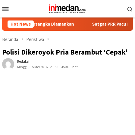
Loncat
Menu
ke
Mobile
konten
at Tersangka Diamankan
Hot News
Satgas PRR Pacu Realisasi Tamba
Beranda
Peristiwa
Polisi Dikeroyok Pria Berambut ‘Cepak’
Redaksi
Minggu, 15 Mei 2016 - 21:55
450 Dilihat