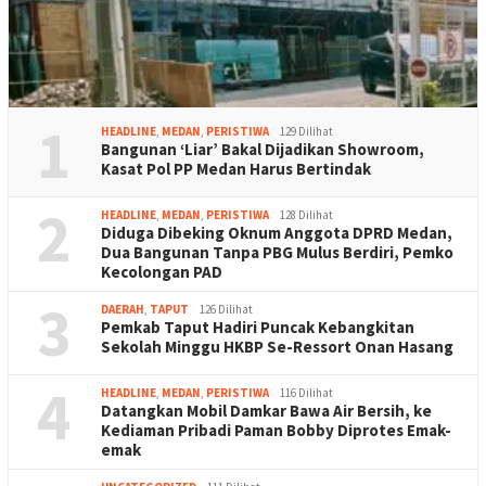
1
HEADLINE
,
MEDAN
,
PERISTIWA
129 Dilihat
Bangunan ‘Liar’ Bakal Dijadikan Showroom,
Kasat Pol PP Medan Harus Bertindak
2
HEADLINE
,
MEDAN
,
PERISTIWA
128 Dilihat
Diduga Dibeking Oknum Anggota DPRD Medan,
Dua Bangunan Tanpa PBG Mulus Berdiri, Pemko
Kecolongan PAD
3
DAERAH
,
TAPUT
126 Dilihat
Pemkab Taput Hadiri Puncak Kebangkitan
Sekolah Minggu HKBP Se-Ressort Onan Hasang
4
HEADLINE
,
MEDAN
,
PERISTIWA
116 Dilihat
Datangkan Mobil Damkar Bawa Air Bersih, ke
Kediaman Pribadi Paman Bobby Diprotes Emak-
emak