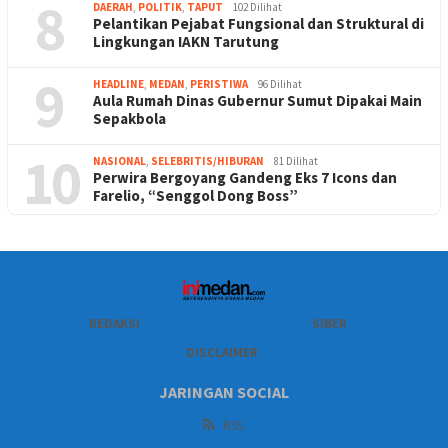
8
DAERAH
,
POLITIK
,
TAPUT
102 Dilihat
Pelantikan Pejabat Fungsional dan Struktural di
Lingkungan IAKN Tarutung
9
HEADLINE
,
MEDAN
,
PERISTIWA
96 Dilihat
Aula Rumah Dinas Gubernur Sumut Dipakai Main
Sepakbola
10
NASIONAL
,
SELEBRITIS/HIBURAN
81 Dilihat
Perwira Bergoyang Gandeng Eks 7 Icons dan
Farelio, “Senggol Dong Boss”
REDAKSI
SIBER
DISCLAIMER
JARINGAN SOCIAL
RSS