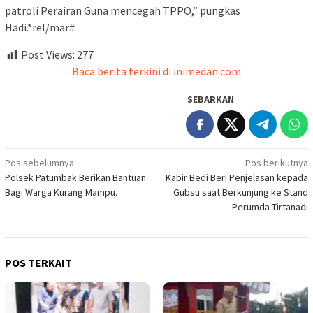
patroli Perairan Guna mencegah TPPO,” pungkas
Hadi.*rel/mar#
Post Views:
277
Baca berita terkini di inimedan.com
SEBARKAN
Navigasi
Pos sebelumnya
Pos berikutnya
Polsek Patumbak Berikan Bantuan
Kabir Bedi Beri Penjelasan kepada
pos
Bagi Warga Kurang Mampu.
Gubsu saat Berkunjung ke Stand
Perumda Tirtanadi
POS TERKAIT