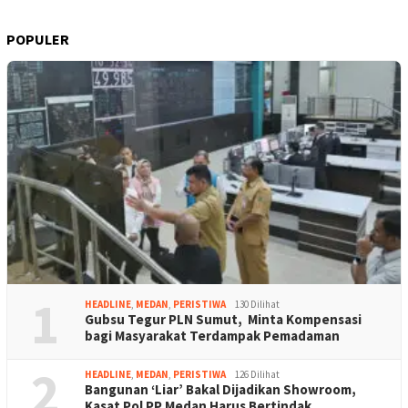
POPULER
1
HEADLINE
,
MEDAN
,
PERISTIWA
130 Dilihat
Gubsu Tegur PLN Sumut, Minta Kompensasi
bagi Masyarakat Terdampak Pemadaman
2
HEADLINE
,
MEDAN
,
PERISTIWA
126 Dilihat
Bangunan ‘Liar’ Bakal Dijadikan Showroom,
Kasat Pol PP Medan Harus Bertindak