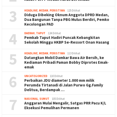
3
HEADLINE
,
MEDAN
,
PERISTIWA
125 Dilihat
Diduga Dibeking Oknum Anggota DPRD Medan,
Dua Bangunan Tanpa PBG Mulus Berdiri, Pemko
Kecolongan PAD
4
DAERAH
,
TAPUT
124 Dilihat
Pemkab Taput Hadiri Puncak Kebangkitan
Sekolah Minggu HKBP Se-Ressort Onan Hasang
5
HEADLINE
,
MEDAN
,
PERISTIWA
113 Dilihat
Datangkan Mobil Damkar Bawa Air Bersih, ke
Kediaman Pribadi Paman Bobby Diprotes Emak-
emak
6
UNCATEGORIZED
110 Dilihat
Perbaikan JDU diameter 1.000 mm milik
Perumda Tirtanadi di Jalan Purwo Gg.Family
Delitua, Berdampak …
7
NASIONAL
,
SUMUT
105 Dilihat
Anggaran Mulai Mengalir, Satgas PRR Pacu K/L
Eksekusi Pemulihan Permanen