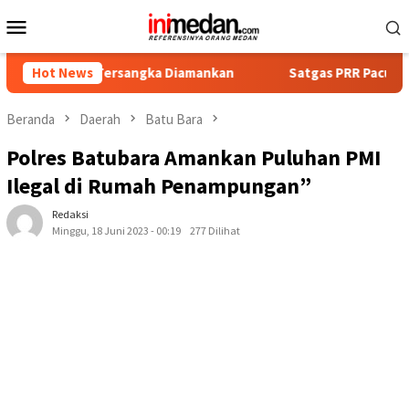
Loncat
Menu
ke
Mobile
konten
at Tersangka Diamankan
Hot News
Satgas PRR Pacu Realisasi Tamba
Beranda
Daerah
Batu Bara
Polres Batubara Amankan Puluhan PMI
Ilegal di Rumah Penampungan”
Redaksi
Minggu, 18 Juni 2023 - 00:19
277 Dilihat