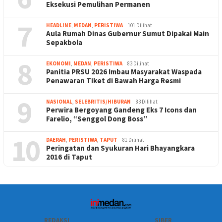
Eksekusi Pemulihan Permanen
7
HEADLINE
,
MEDAN
,
PERISTIWA
101 Dilihat
Aula Rumah Dinas Gubernur Sumut Dipakai Main
Sepakbola
8
EKONOMI
,
MEDAN
,
PERISTIWA
83 Dilihat
Panitia PRSU 2026 Imbau Masyarakat Waspada
Penawaran Tiket di Bawah Harga Resmi
9
NASIONAL
,
SELEBRITIS/HIBURAN
83 Dilihat
Perwira Bergoyang Gandeng Eks 7 Icons dan
Farelio, “Senggol Dong Boss”
10
DAERAH
,
PERISTIWA
,
TAPUT
81 Dilihat
Peringatan dan Syukuran Hari Bhayangkara
2016 di Taput
REDAKSI
SIBER