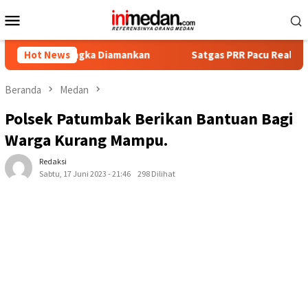
Loncat
Menu
ke
Mobile
konten
ersangka Diamankan
Hot News
Satgas PRR Pacu Realisasi Tambahan T
Beranda
Medan
Polsek Patumbak Berikan Bantuan Bagi
Warga Kurang Mampu.
Redaksi
Sabtu, 17 Juni 2023 - 21:46
298 Dilihat