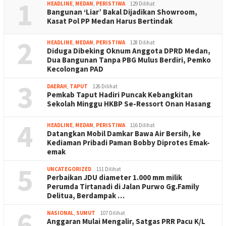
1
HEADLINE
,
MEDAN
,
PERISTIWA
129 Dilihat
Bangunan ‘Liar’ Bakal Dijadikan Showroom,
Kasat Pol PP Medan Harus Bertindak
2
HEADLINE
,
MEDAN
,
PERISTIWA
128 Dilihat
Diduga Dibeking Oknum Anggota DPRD Medan,
Dua Bangunan Tanpa PBG Mulus Berdiri, Pemko
Kecolongan PAD
3
DAERAH
,
TAPUT
126 Dilihat
Pemkab Taput Hadiri Puncak Kebangkitan
Sekolah Minggu HKBP Se-Ressort Onan Hasang
4
HEADLINE
,
MEDAN
,
PERISTIWA
116 Dilihat
Datangkan Mobil Damkar Bawa Air Bersih, ke
Kediaman Pribadi Paman Bobby Diprotes Emak-
emak
5
UNCATEGORIZED
111 Dilihat
Perbaikan JDU diameter 1.000 mm milik
Perumda Tirtanadi di Jalan Purwo Gg.Family
Delitua, Berdampak …
6
NASIONAL
,
SUMUT
107 Dilihat
Anggaran Mulai Mengalir, Satgas PRR Pacu K/L