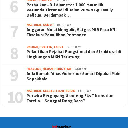
6
UNCATEGORIZED
110 Dilihat
Perbaikan JDU diameter 1.000 mm milik
Perumda Tirtanadi di Jalan Purwo Gg.Family
Delitua, Berdampak …
7
NASIONAL
,
SUMUT
105 Dilihat
Anggaran Mulai Mengalir, Satgas PRR Pacu K/L
Eksekusi Pemulihan Permanen
8
DAERAH
,
POLITIK
,
TAPUT
102 Dilihat
Pelantikan Pejabat Fungsional dan Struktural di
Lingkungan IAKN Tarutung
9
HEADLINE
,
MEDAN
,
PERISTIWA
96 Dilihat
Aula Rumah Dinas Gubernur Sumut Dipakai Main
Sepakbola
10
NASIONAL
,
SELEBRITIS/HIBURAN
81 Dilihat
Perwira Bergoyang Gandeng Eks 7 Icons dan
Farelio, “Senggol Dong Boss”