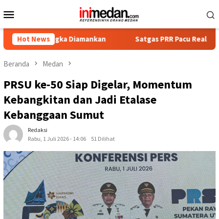
Loncat
Menu
ke
Mobile
konten
ngka Diamankan
Hot News
Satgas PRR Pacu Realisasi Tambahan TKD 
Beranda
Medan
PRSU ke-50 Siap Digelar, Momentum
Kebangkitan dan Jadi Etalase
Kebanggaan Sumut
Redaksi
Rabu, 1 Juli 2026 - 14:06
51 Dilihat