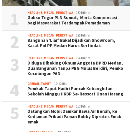
1
HEADLINE
,
MEDAN
,
PERISTIWA
130 Dilihat
Gubsu Tegur PLN Sumut, Minta Kompensasi
bagi Masyarakat Terdampak Pemadaman
2
HEADLINE
,
MEDAN
,
PERISTIWA
126 Dilihat
Bangunan ‘Liar’ Bakal Dijadikan Showroom,
Kasat Pol PP Medan Harus Bertindak
3
HEADLINE
,
MEDAN
,
PERISTIWA
124 Dilihat
Diduga Dibeking Oknum Anggota DPRD Medan,
Dua Bangunan Tanpa PBG Mulus Berdiri, Pemko
Kecolongan PAD
4
DAERAH
,
TAPUT
124 Dilihat
Pemkab Taput Hadiri Puncak Kebangkitan
Sekolah Minggu HKBP Se-Ressort Onan Hasang
5
HEADLINE
,
MEDAN
,
PERISTIWA
113 Dilihat
Datangkan Mobil Damkar Bawa Air Bersih, ke
Kediaman Pribadi Paman Bobby Diprotes Emak-
emak