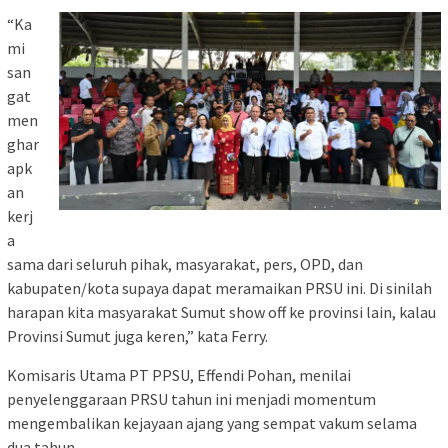
“Ka
mi
san
gat
men
ghar
apk
an
kerj
a
sama dari seluruh pihak, masyarakat, pers, OPD, dan
kabupaten/kota supaya dapat meramaikan PRSU ini. Di sinilah
harapan kita masyarakat Sumut show off ke provinsi lain, kalau
Provinsi Sumut juga keren,” kata Ferry.
Komisaris Utama PT PPSU, Effendi Pohan, menilai
penyelenggaraan PRSU tahun ini menjadi momentum
mengembalikan kejayaan ajang yang sempat vakum selama
dua tahun.