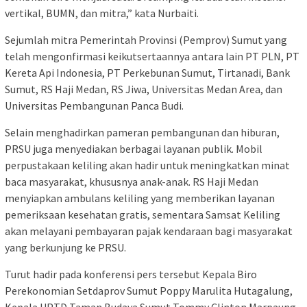
vertikal, BUMN, dan mitra,” kata Nurbaiti.
Sejumlah mitra Pemerintah Provinsi (Pemprov) Sumut yang
telah mengonfirmasi keikutsertaannya antara lain PT PLN, PT
Kereta Api Indonesia, PT Perkebunan Sumut, Tirtanadi, Bank
Sumut, RS Haji Medan, RS Jiwa, Universitas Medan Area, dan
Universitas Pembangunan Panca Budi.
Selain menghadirkan pameran pembangunan dan hiburan,
PRSU juga menyediakan berbagai layanan publik. Mobil
perpustakaan keliling akan hadir untuk meningkatkan minat
baca masyarakat, khususnya anak-anak. RS Haji Medan
menyiapkan ambulans keliling yang memberikan layanan
pemeriksaan kesehatan gratis, sementara Samsat Keliling
akan melayani pembayaran pajak kendaraan bagi masyarakat
yang berkunjung ke PRSU.
Turut hadir pada konferensi pers tersebut Kepala Biro
Perekonomian Setdaprov Sumut Poppy Marulita Hutagalung,
Kepala UPTD Taman Budaya Sumut Tommy Clinton Marpaung,