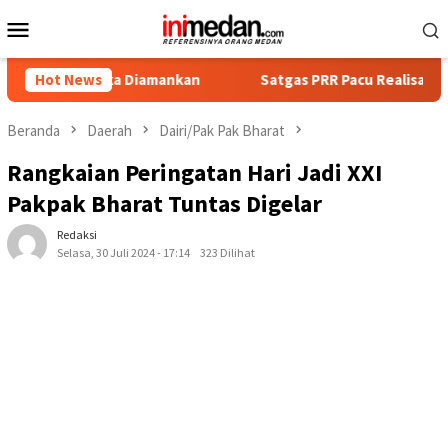
Loncat
Menu
ke
Mobile
konten
ngka Diamankan
Hot News
Satgas PRR Pacu Realisasi Tambahan TKD A
Beranda
Daerah
Dairi/Pak Pak Bharat
Rangkaian Peringatan Hari Jadi XXI
Pakpak Bharat Tuntas Digelar
Redaksi
Selasa, 30 Juli 2024 - 17:14
323 Dilihat