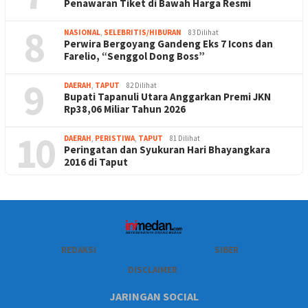
Penawaran Tiket di Bawah Harga Resmi
8
NASIONAL
,
SELEBRITIS/HIBURAN
83 Dilihat
Perwira Bergoyang Gandeng Eks 7 Icons dan
Farelio, “Senggol Dong Boss”
9
DAERAH
,
TAPUT
82 Dilihat
Bupati Tapanuli Utara Anggarkan Premi JKN
Rp38,06 Miliar Tahun 2026
10
DAERAH
,
PERISTIWA
,
TAPUT
81 Dilihat
Peringatan dan Syukuran Hari Bhayangkara
2016 di Taput
REDAKSI
SIBER
DISCLAIMER
JARINGAN SOCIAL