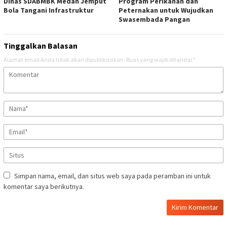
Dinas SDABMBK Medan Jemput
Program Perikanan dan
Bola Tangani Infrastruktur
Peternakan untuk Wujudkan
Swasembada Pangan
Tinggalkan Balasan
Alamat email Anda tidak akan dipublikasikan.
Ruas yang wajib ditandai
*
Simpan nama, email, dan situs web saya pada peramban ini untuk
komentar saya berikutnya.