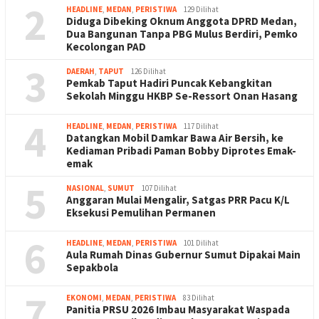
2
HEADLINE
,
MEDAN
,
PERISTIWA
129 Dilihat
Diduga Dibeking Oknum Anggota DPRD Medan,
Dua Bangunan Tanpa PBG Mulus Berdiri, Pemko
Kecolongan PAD
3
DAERAH
,
TAPUT
126 Dilihat
Pemkab Taput Hadiri Puncak Kebangkitan
Sekolah Minggu HKBP Se-Ressort Onan Hasang
4
HEADLINE
,
MEDAN
,
PERISTIWA
117 Dilihat
Datangkan Mobil Damkar Bawa Air Bersih, ke
Kediaman Pribadi Paman Bobby Diprotes Emak-
emak
5
NASIONAL
,
SUMUT
107 Dilihat
Anggaran Mulai Mengalir, Satgas PRR Pacu K/L
Eksekusi Pemulihan Permanen
6
HEADLINE
,
MEDAN
,
PERISTIWA
101 Dilihat
Aula Rumah Dinas Gubernur Sumut Dipakai Main
Sepakbola
7
EKONOMI
,
MEDAN
,
PERISTIWA
83 Dilihat
Panitia PRSU 2026 Imbau Masyarakat Waspada