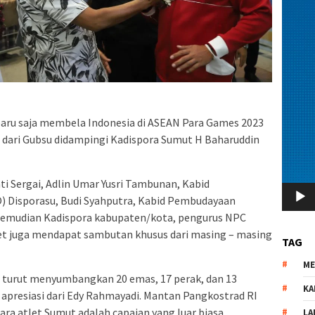
 baru saja membela Indonesia di ASEAN Para Games 2023
dari Gubsu didampingi Kadispora Sumut H Baharuddin
i Sergai, Adlin Umar Yusri Tambunan, Kabid
) Disporasu, Budi Syahputra, Kabid Pembudayaan
 Kemudian Kadispora kabupaten/kota, pengurus NPC
et juga mendapat sambutan khusus dari masing – masing
TAG
M
 turut menyumbangkan 20 emas, 17 perak, dan 13
KA
 apresiasi dari Edy Rahmayadi. Mantan Pangkostrad RI
ara atlet Sumut adalah capaian yang luar biasa.
LA