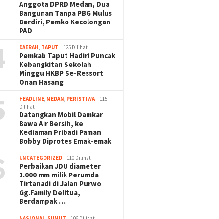
Anggota DPRD Medan, Dua
Bangunan Tanpa PBG Mulus
Berdiri, Pemko Kecolongan
PAD
4
DAERAH
,
TAPUT
125 Dilihat
Pemkab Taput Hadiri Puncak
Kebangkitan Sekolah
Minggu HKBP Se-Ressort
Onan Hasang
5
HEADLINE
,
MEDAN
,
PERISTIWA
115
Dilihat
Datangkan Mobil Damkar
Bawa Air Bersih, ke
Kediaman Pribadi Paman
Bobby Diprotes Emak-emak
6
UNCATEGORIZED
110 Dilihat
Perbaikan JDU diameter
1.000 mm milik Perumda
Tirtanadi di Jalan Purwo
Gg.Family Delitua,
Berdampak …
NASIONAL
,
SUMUT
106 Dilihat