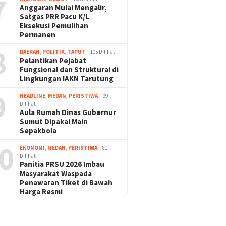
7
Anggaran Mulai Mengalir,
Satgas PRR Pacu K/L
Eksekusi Pemulihan
Permanen
8
DAERAH
,
POLITIK
,
TAPUT
105 Dilihat
Pelantikan Pejabat
Fungsional dan Struktural di
Lingkungan IAKN Tarutung
9
HEADLINE
,
MEDAN
,
PERISTIWA
99
Dilihat
Aula Rumah Dinas Gubernur
Sumut Dipakai Main
Sepakbola
0
EKONOMI
,
MEDAN
,
PERISTIWA
81
Dilihat
Panitia PRSU 2026 Imbau
Masyarakat Waspada
Penawaran Tiket di Bawah
Harga Resmi