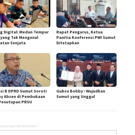
g Digital: Medan Tempur
Rapat Pengurus, Ketua
 yang Tak Mengenal
Panitia Konferensi PWI Sumut
atan Senjata
Ditetapkan
si B DPRD Sumut Soroti
Gubsu Bobby : Wujudkan
y Absen di Pembukaan
Sumut yang Unggul
Penutupan PRSU
as yang wajib ditandai
*