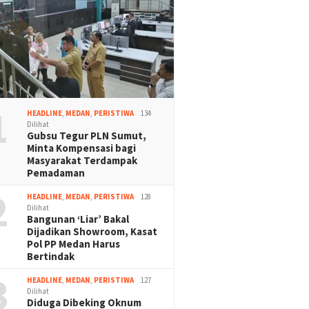
1
HEADLINE
,
MEDAN
,
PERISTIWA
134
Dilihat
Gubsu Tegur PLN Sumut,
Minta Kompensasi bagi
Masyarakat Terdampak
Pemadaman
2
HEADLINE
,
MEDAN
,
PERISTIWA
128
Dilihat
Bangunan ‘Liar’ Bakal
Dijadikan Showroom, Kasat
Pol PP Medan Harus
Bertindak
3
HEADLINE
,
MEDAN
,
PERISTIWA
127
Dilihat
Diduga Dibeking Oknum