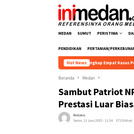
Loncat
ke
konten
MEDAN
SUMUT
PERISTIWA
DA
PENDIDIKAN
PERTANIAN/PERKEBUNA
rkoba Polres Batu Bara Ungkap Empat Kasus Peredaran Narkotik
Hot News
Beranda
Medan
Sambut Patriot N
Prestasi Luar Bia
Redaksi
Senin, 12 Juni 2023 - 11:34
373 Dilihat