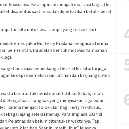
ut khususnya. Kita ingin ini menjadi motivasi bagi atlet
tlet disabilitas saat ini sudah diperhatikan betul – betul
mpatan kita untuk bisa tampil yang terbaik dari
a medali emas yakni Nur Ferry Pradana mengucap terima
 dari pemerintah. Ini adalah bentuk motivasi tambahan
k lagi.
sangat antusias mendukung atlet – atlet kita. Ini juga
 agar ke depan semakin rajin latihan dan berjuang untuk
 waktu lama untuk beristirahat latihan. Sebab, telah
3 di Hangzhou, Tiongkok yang menyisakan tiga bulan
tlet, karena menjadi tolok ukur bagi Ferry terkhusus,
x sebagai ajang seleksi menuju Paralimpiade 2024 di
n dari Pelatnas dan belum ditentukan waktunya. Tapi,
lan untuk latihan. Saat ini masih libur,” jelasnya.