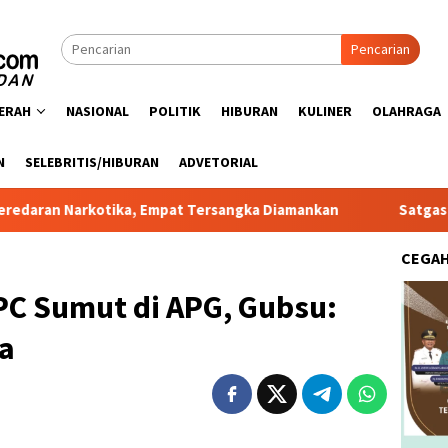
Pencarian
ERAH
NASIONAL
POLITIK
HIBURAN
KULINER
OLAHRAGA
N
SELEBRITIS/HIBURAN
ADVETORIAL
a, Empat Tersangka Diamankan
Satgas PRR Pacu Realisas
CEGA
PC Sumut di APG, Gubsu:
sa