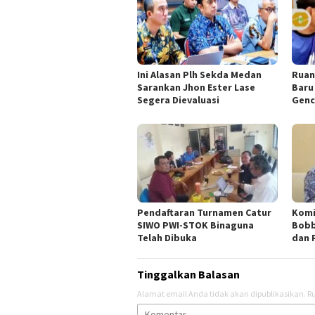
Ini Alasan Plh Sekda Medan
Ruan
Sarankan Jhon Ester Lase
Baru
Segera Dievaluasi
Genc
Pendaftaran Turnamen Catur
Komi
SIWO PWI-STOK Binaguna
Bobb
Telah Dibuka
dan 
Tinggalkan Balasan
Alamat email Anda tidak akan dipublikasikan.
Ru