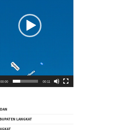
00:00
00:11
EDAN
BUPATEN LANGKAT
NGKAT