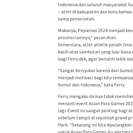
Indonesia dan seluruh masyarakat Sum
– atlet di kabupaten dan kota bahwa a
sama pemerintah.
Makanya, Peparnas 2024 menjadi kese
provinsi lainnya,” pesan Alan.
Sementara, atlet atletik peraih lim
kasih atas sambutan yang luar biasa
bagi Ferry dkk, agar berlatih lebih bai
“Sangat bersyukur karena dari Sumut 
menjadi motivasi bagi kita semuanya
Sumut dan Indonesia,” kata Ferry.
Ferry mengaku dirinya tidak memiliki
menanti event Asian Para Games 202
lagi. Event ini sangat penting bagi a
sebelum tampil di sejumlah grand pri
Paris. “Sekarang ini kita dipulangka
untuk Asian Para Games itu ada tiga bu