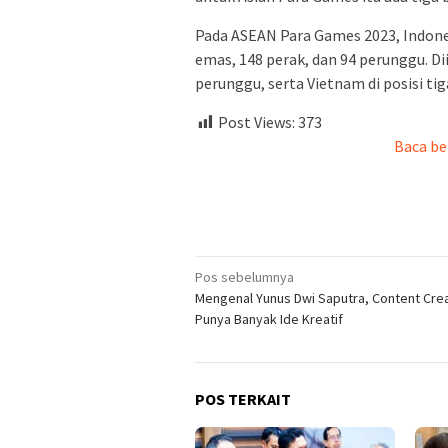
Pada ASEAN Para Games 2023, Indone
emas, 148 perak, dan 94 perunggu. Di
perunggu, serta Vietnam di posisi ti
Post Views:
373
Baca be
Navigasi
Pos sebelumnya
Mengenal Yunus Dwi Saputra, Content Cre
pos
Punya Banyak Ide Kreatif
POS TERKAIT