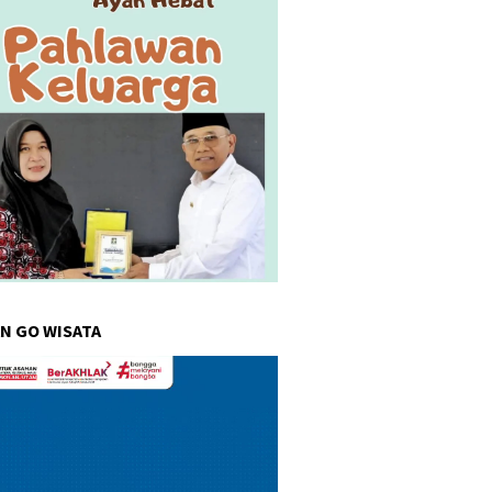
N GO WISATA
r