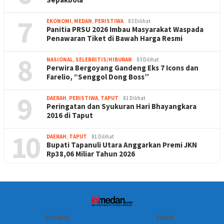
7
EKONOMI
,
MEDAN
,
PERISTIWA
83 Dilihat
Panitia PRSU 2026 Imbau Masyarakat Waspada
Penawaran Tiket di Bawah Harga Resmi
8
NASIONAL
,
SELEBRITIS/HIBURAN
83 Dilihat
Perwira Bergoyang Gandeng Eks 7 Icons dan
Farelio, “Senggol Dong Boss”
9
DAERAH
,
PERISTIWA
,
TAPUT
81 Dilihat
Peringatan dan Syukuran Hari Bhayangkara
2016 di Taput
10
DAERAH
,
TAPUT
81 Dilihat
Bupati Tapanuli Utara Anggarkan Premi JKN
Rp38,06 Miliar Tahun 2026
REDAKSI
SIBER