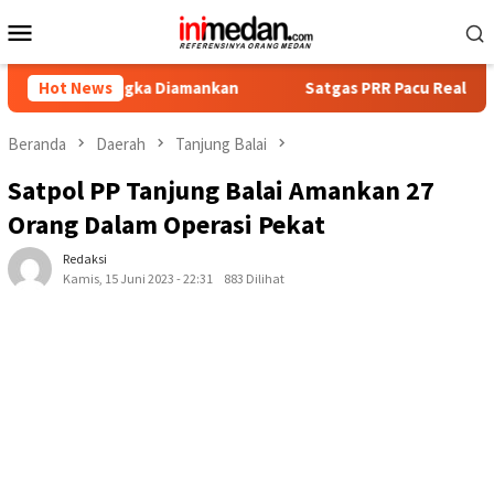
Loncat
Menu
ke
Mobile
konten
sangka Diamankan
Hot News
Satgas PRR Pacu Realisasi Tambahan TK
Beranda
Daerah
Tanjung Balai
Satpol PP Tanjung Balai Amankan 27
Orang Dalam Operasi Pekat
Redaksi
Kamis, 15 Juni 2023 - 22:31
883 Dilihat