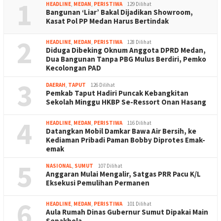
1
HEADLINE
,
MEDAN
,
PERISTIWA
129 Dilihat
Bangunan ‘Liar’ Bakal Dijadikan Showroom,
Kasat Pol PP Medan Harus Bertindak
2
HEADLINE
,
MEDAN
,
PERISTIWA
128 Dilihat
Diduga Dibeking Oknum Anggota DPRD Medan,
Dua Bangunan Tanpa PBG Mulus Berdiri, Pemko
Kecolongan PAD
3
DAERAH
,
TAPUT
126 Dilihat
Pemkab Taput Hadiri Puncak Kebangkitan
Sekolah Minggu HKBP Se-Ressort Onan Hasang
4
HEADLINE
,
MEDAN
,
PERISTIWA
116 Dilihat
Datangkan Mobil Damkar Bawa Air Bersih, ke
Kediaman Pribadi Paman Bobby Diprotes Emak-
emak
5
NASIONAL
,
SUMUT
107 Dilihat
Anggaran Mulai Mengalir, Satgas PRR Pacu K/L
Eksekusi Pemulihan Permanen
6
HEADLINE
,
MEDAN
,
PERISTIWA
101 Dilihat
Aula Rumah Dinas Gubernur Sumut Dipakai Main
Sepakbola