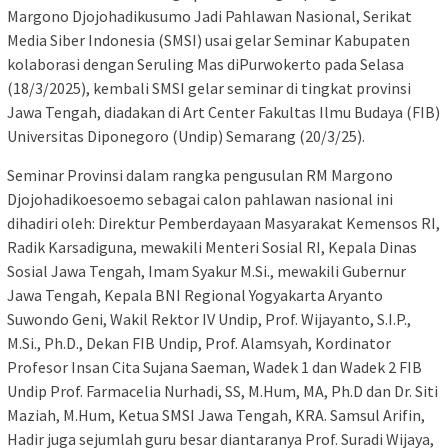
Margono Djojohadikusumo Jadi Pahlawan Nasional, Serikat
Media Siber Indonesia (SMSI) usai gelar Seminar Kabupaten
kolaborasi dengan Seruling Mas diPurwokerto pada Selasa
(18/3/2025), kembali SMSI gelar seminar di tingkat provinsi
Jawa Tengah, diadakan di Art Center Fakultas Ilmu Budaya (FIB)
Universitas Diponegoro (Undip) Semarang (20/3/25).
Seminar Provinsi dalam rangka pengusulan RM Margono
Djojohadikoesoemo sebagai calon pahlawan nasional ini
dihadiri oleh: Direktur Pemberdayaan Masyarakat Kemensos RI,
Radik Karsadiguna, mewakili Menteri Sosial RI, Kepala Dinas
Sosial Jawa Tengah, Imam Syakur M.Si., mewakili Gubernur
Jawa Tengah, Kepala BNI Regional Yogyakarta Aryanto
Suwondo Geni, Wakil Rektor IV Undip, Prof. Wijayanto, S.I.P.,
M.Si., Ph.D., Dekan FIB Undip, Prof. Alamsyah, Kordinator
Profesor Insan Cita Sujana Saeman, Wadek 1 dan Wadek 2 FIB
Undip Prof. Farmacelia Nurhadi, SS, M.Hum, MA, Ph.D dan Dr. Siti
Maziah, M.Hum, Ketua SMSI Jawa Tengah, KRA. Samsul Arifin,
Hadir juga sejumlah guru besar diantaranya Prof. Suradi Wijaya,