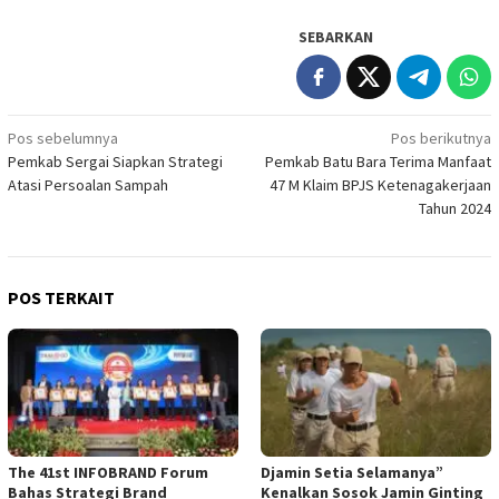
SEBARKAN
Navigasi
Pos sebelumnya
Pos berikutnya
Pemkab Sergai Siapkan Strategi
Pemkab Batu Bara Terima Manfaat
pos
Atasi Persoalan Sampah
47 M Klaim BPJS Ketenagakerjaan
Tahun 2024
POS TERKAIT
The 41st INFOBRAND Forum
Djamin Setia Selamanya”
Bahas Strategi Brand
Kenalkan Sosok Jamin Ginting