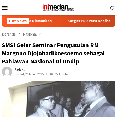
Loncat
Menu
ke
Mobile
konten
ka Diamankan
Hot News
Satgas PRR Pacu Realisasi Tambahan TKD Ac
Beranda
Nasional
SMSI Gelar Seminar Pengusulan RM
Margono Djojohadikoesoemo sebagai
Pahlawan Nasional Di Undip
Redaksi
Jumat, 21 Maret 2025 - 21:40
221 Dilihat