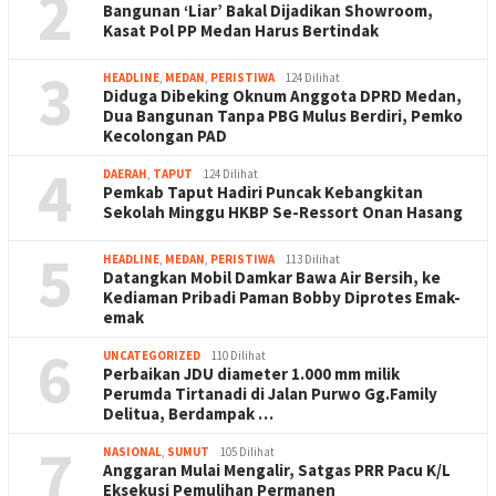
2
Bangunan ‘Liar’ Bakal Dijadikan Showroom,
Kasat Pol PP Medan Harus Bertindak
3
HEADLINE
,
MEDAN
,
PERISTIWA
124 Dilihat
Diduga Dibeking Oknum Anggota DPRD Medan,
Dua Bangunan Tanpa PBG Mulus Berdiri, Pemko
Kecolongan PAD
4
DAERAH
,
TAPUT
124 Dilihat
Pemkab Taput Hadiri Puncak Kebangkitan
Sekolah Minggu HKBP Se-Ressort Onan Hasang
5
HEADLINE
,
MEDAN
,
PERISTIWA
113 Dilihat
Datangkan Mobil Damkar Bawa Air Bersih, ke
Kediaman Pribadi Paman Bobby Diprotes Emak-
emak
6
UNCATEGORIZED
110 Dilihat
Perbaikan JDU diameter 1.000 mm milik
Perumda Tirtanadi di Jalan Purwo Gg.Family
Delitua, Berdampak …
7
NASIONAL
,
SUMUT
105 Dilihat
Anggaran Mulai Mengalir, Satgas PRR Pacu K/L
Eksekusi Pemulihan Permanen