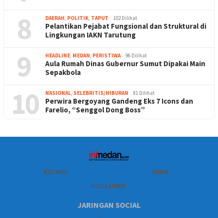
8
DAERAH
,
POLITIK
,
TAPUT
102 Dilihat
Pelantikan Pejabat Fungsional dan Struktural di
Lingkungan IAKN Tarutung
9
HEADLINE
,
MEDAN
,
PERISTIWA
96 Dilihat
Aula Rumah Dinas Gubernur Sumut Dipakai Main
Sepakbola
10
NASIONAL
,
SELEBRITIS/HIBURAN
81 Dilihat
Perwira Bergoyang Gandeng Eks 7 Icons dan
Farelio, “Senggol Dong Boss”
REDAKSI
SIBER
DISCLAIMER
JARINGAN SOCIAL