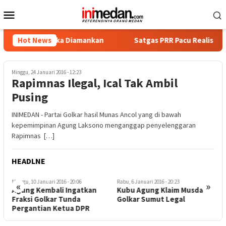
Loncat
Menu
ke
Mobile
konten
Tersangka Diamankan
Hot News
Satgas PRR Pacu Realisasi Tambahan
Minggu, 24 Januari 2016 - 12:23
Rapimnas Ilegal, Ical Tak Ambil
Pusing
INIMEDAN - Partai Golkar hasil Munas Ancol yang di bawah
kepemimpinan Agung Laksono menganggap penyelenggaran
Rapimnas […]
HEADLNE
Minggu, 10 Januari 2016 - 20:06
Rabu, 6 Januari 2016 - 20:23
R
«
»
r
Agung Kembali Ingatkan
Kubu Agung Klaim Musda
R
Fraksi Golkar Tunda
Golkar Sumut Legal
Pergantian Ketua DPR