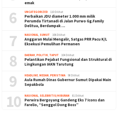
emak
6
UNCATEGORIZED
110 Dilihat
Perbaikan JDU diameter 1.000 mm milik
Perumda Tirtanadi di Jalan Purwo Gg.Family
Delitua, Berdampak …
7
NASIONAL
,
SUMUT
106 Dilihat
Anggaran Mulai Mengalir, Satgas PRR Pacu K/L
Eksekusi Pemulihan Permanen
8
DAERAH
,
POLITIK
,
TAPUT
104 Dilihat
Pelantikan Pejabat Fungsional dan Struktural di
Lingkungan IAKN Tarutung
9
HEADLINE
,
MEDAN
,
PERISTIWA
98 Dilihat
Aula Rumah Dinas Gubernur Sumut Dipakai Main
Sepakbola
10
NASIONAL
,
SELEBRITIS/HIBURAN
81 Dilihat
Perwira Bergoyang Gandeng Eks 7 Icons dan
Farelio, “Senggol Dong Boss”