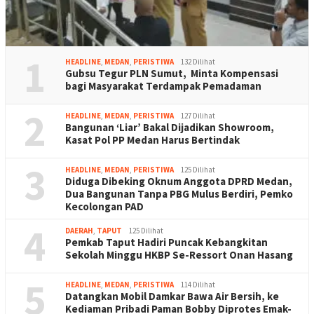
1
HEADLINE
,
MEDAN
,
PERISTIWA
132 Dilihat
Gubsu Tegur PLN Sumut, Minta Kompensasi
bagi Masyarakat Terdampak Pemadaman
2
HEADLINE
,
MEDAN
,
PERISTIWA
127 Dilihat
Bangunan ‘Liar’ Bakal Dijadikan Showroom,
Kasat Pol PP Medan Harus Bertindak
3
HEADLINE
,
MEDAN
,
PERISTIWA
125 Dilihat
Diduga Dibeking Oknum Anggota DPRD Medan,
Dua Bangunan Tanpa PBG Mulus Berdiri, Pemko
Kecolongan PAD
4
DAERAH
,
TAPUT
125 Dilihat
Pemkab Taput Hadiri Puncak Kebangkitan
Sekolah Minggu HKBP Se-Ressort Onan Hasang
5
HEADLINE
,
MEDAN
,
PERISTIWA
114 Dilihat
Datangkan Mobil Damkar Bawa Air Bersih, ke
Kediaman Pribadi Paman Bobby Diprotes Emak-