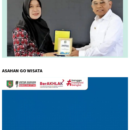
ASAHAN GO WISATA
Pemutar
Video