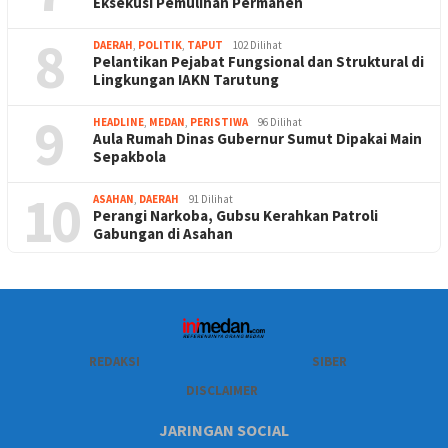
Eksekusi Pemulihan Permanen
8
DAERAH
,
POLITIK
,
TAPUT
102 Dilihat
Pelantikan Pejabat Fungsional dan Struktural di
Lingkungan IAKN Tarutung
9
HEADLINE
,
MEDAN
,
PERISTIWA
96 Dilihat
Aula Rumah Dinas Gubernur Sumut Dipakai Main
Sepakbola
10
ASAHAN
,
DAERAH
91 Dilihat
Perangi Narkoba, Gubsu Kerahkan Patroli
Gabungan di Asahan
REDAKSI
SIBER
DISCLAIMER
JARINGAN SOCIAL