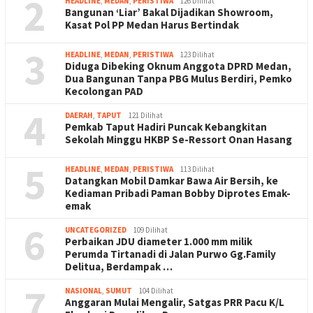
2
HEADLINE
,
MEDAN
,
PERISTIWA
126 Dilihat
Bangunan ‘Liar’ Bakal Dijadikan Showroom,
Kasat Pol PP Medan Harus Bertindak
3
HEADLINE
,
MEDAN
,
PERISTIWA
123 Dilihat
Diduga Dibeking Oknum Anggota DPRD Medan,
Dua Bangunan Tanpa PBG Mulus Berdiri, Pemko
Kecolongan PAD
4
DAERAH
,
TAPUT
121 Dilihat
Pemkab Taput Hadiri Puncak Kebangkitan
Sekolah Minggu HKBP Se-Ressort Onan Hasang
5
HEADLINE
,
MEDAN
,
PERISTIWA
113 Dilihat
Datangkan Mobil Damkar Bawa Air Bersih, ke
Kediaman Pribadi Paman Bobby Diprotes Emak-
emak
6
UNCATEGORIZED
109 Dilihat
Perbaikan JDU diameter 1.000 mm milik
Perumda Tirtanadi di Jalan Purwo Gg.Family
Delitua, Berdampak …
7
NASIONAL
,
SUMUT
104 Dilihat
Anggaran Mulai Mengalir, Satgas PRR Pacu K/L