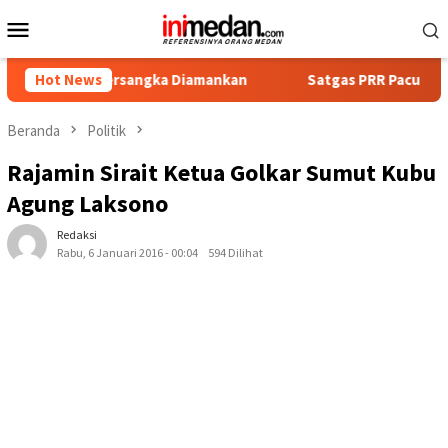
Loncat
Menu
ke
Mobile
konten
at Tersangka Diamankan
Hot News
Satgas PRR Pacu Realisasi Tamba
Beranda
Politik
Rajamin Sirait Ketua Golkar Sumut Kubu
Agung Laksono
Redaksi
Rabu, 6 Januari 2016 - 00:04
594 Dilihat