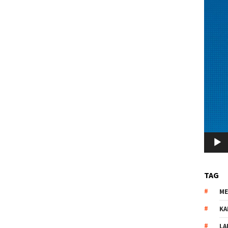
TAG
M
KA
LA