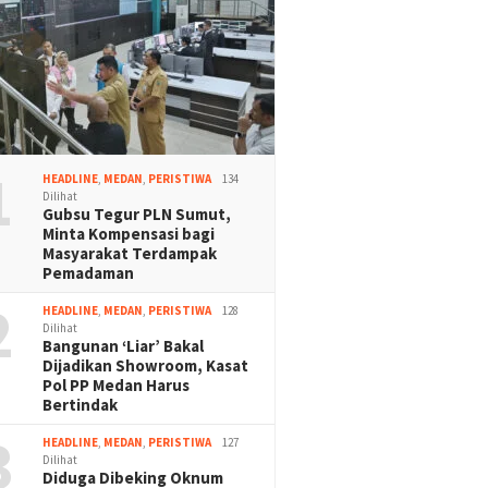
1
HEADLINE
,
MEDAN
,
PERISTIWA
134
Dilihat
Gubsu Tegur PLN Sumut,
Minta Kompensasi bagi
Masyarakat Terdampak
Pemadaman
2
HEADLINE
,
MEDAN
,
PERISTIWA
128
Dilihat
Bangunan ‘Liar’ Bakal
Dijadikan Showroom, Kasat
Pol PP Medan Harus
Bertindak
3
HEADLINE
,
MEDAN
,
PERISTIWA
127
Dilihat
Diduga Dibeking Oknum