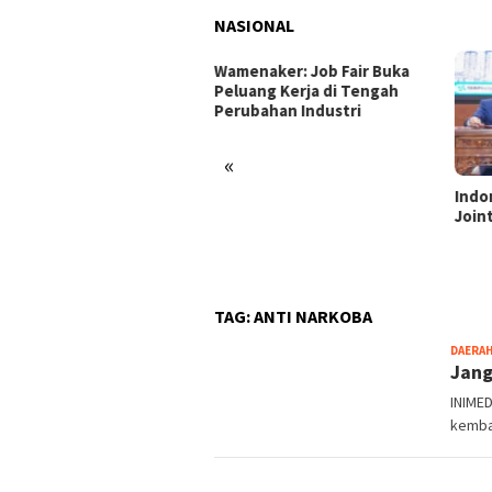
NASIONAL
enaker: Job Fair Buka
uang Kerja di Tengah
ubahan Industri
«
Indonesia dan Turki Sepakati
Satg
Joint Action Plan 2026–2027
Tamb
Tril
dan 
TAG:
ANTI NARKOBA
DAERA
Jang
INIMED
kemba