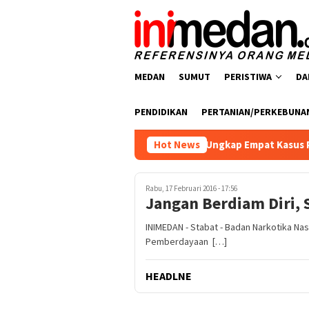
Loncat
ke
konten
MEDAN
SUMUT
PERISTIWA
DA
PENDIDIKAN
PERTANIAN/PERKEBUNA
tresnarkoba Polres Batu Bara Ungkap Empat Kasus Peredaran Na
Hot News
Rabu, 17 Februari 2016 - 17:56
Jangan Berdiam Diri, 
INIMEDAN - Stabat - Badan Narkotika N
Pemberdayaan […]
HEADLNE