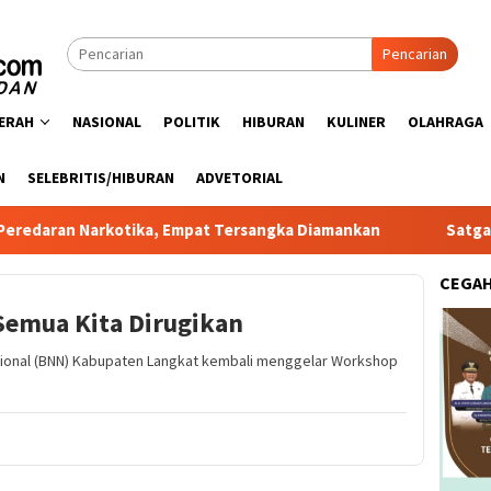
Pencarian
ERAH
NASIONAL
POLITIK
HIBURAN
KULINER
OLAHRAGA
N
SELEBRITIS/HIBURAN
ADVETORIAL
rkotika, Empat Tersangka Diamankan
Satgas PRR Pacu Re
CEGA
Semua Kita Dirugikan
asional (BNN) Kabupaten Langkat kembali menggelar Workshop