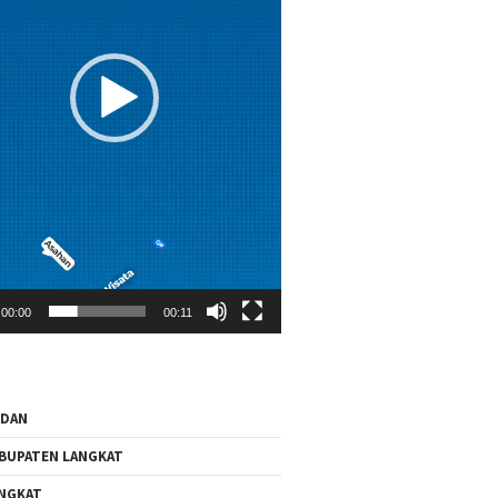
00:00
00:11
EDAN
BUPATEN LANGKAT
NGKAT