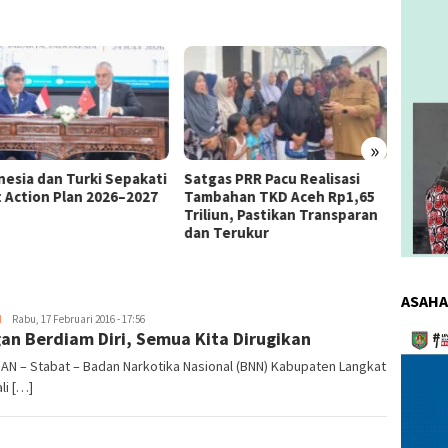
»
as PRR Pacu Realisasi
Kemnaker Berhasil Mediasi
The 4
ahan TKD Aceh Rp1,65
Perselisihan PHK PT Amos
Bahas 
iun, Pastikan Transparan
Indah Indonesia Perselisihan
Memen
Terukur
PHK PT Amos Indah Indonesia
Konsum
ASAHA
H
redaksi
Rabu, 17 Februari 2016 - 17:56
Pemuta
an Berdiam Diri, Semua Kita Dirugikan
Video
AN – Stabat – Badan Narkotika Nasional (BNN) Kabupaten Langkat
li […]