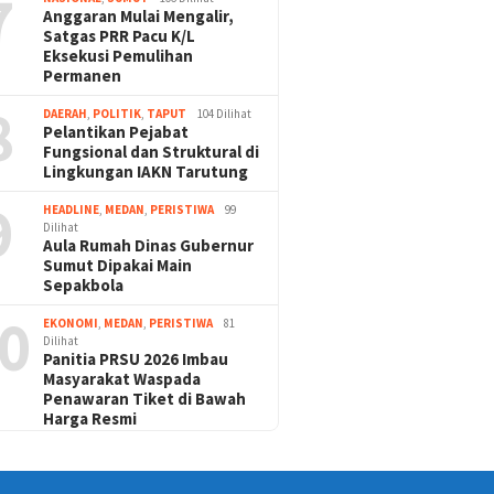
7
Anggaran Mulai Mengalir,
Satgas PRR Pacu K/L
Eksekusi Pemulihan
Permanen
8
DAERAH
,
POLITIK
,
TAPUT
104 Dilihat
Pelantikan Pejabat
Fungsional dan Struktural di
Lingkungan IAKN Tarutung
9
HEADLINE
,
MEDAN
,
PERISTIWA
99
Dilihat
Aula Rumah Dinas Gubernur
Sumut Dipakai Main
Sepakbola
0
EKONOMI
,
MEDAN
,
PERISTIWA
81
Dilihat
Panitia PRSU 2026 Imbau
Masyarakat Waspada
Penawaran Tiket di Bawah
Harga Resmi