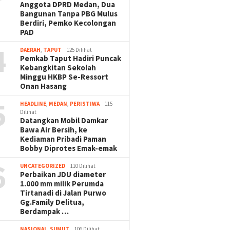
Anggota DPRD Medan, Dua
Bangunan Tanpa PBG Mulus
Berdiri, Pemko Kecolongan
PAD
4
DAERAH
,
TAPUT
125 Dilihat
Pemkab Taput Hadiri Puncak
Kebangkitan Sekolah
Minggu HKBP Se-Ressort
Onan Hasang
5
HEADLINE
,
MEDAN
,
PERISTIWA
115
Dilihat
Datangkan Mobil Damkar
Bawa Air Bersih, ke
Kediaman Pribadi Paman
Bobby Diprotes Emak-emak
6
UNCATEGORIZED
110 Dilihat
Perbaikan JDU diameter
1.000 mm milik Perumda
Tirtanadi di Jalan Purwo
Gg.Family Delitua,
Berdampak …
NASIONAL
,
SUMUT
106 Dilihat