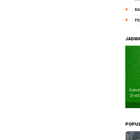
RA
PE
JADWA
POPU