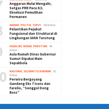
7
Anggaran Mulai Mengalir,
Satgas PRR Pacu K/L
Eksekusi Pemulihan
Permanen
8
DAERAH
,
POLITIK
,
TAPUT
102 Dilihat
Pelantikan Pejabat
Fungsional dan Struktural di
Lingkungan IAKN Tarutung
9
HEADLINE
,
MEDAN
,
PERISTIWA
96
Dilihat
Aula Rumah Dinas Gubernur
Sumut Dipakai Main
Sepakbola
0
NASIONAL
,
SELEBRITIS/HIBURAN
81
Dilihat
Perwira Bergoyang
Gandeng Eks 7 Icons dan
Farelio, “Senggol Dong
Boss”