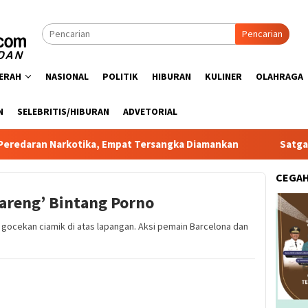
Pencarian
ERAH
NASIONAL
POLITIK
HIBURAN
KULINER
OLAHRAGA
N
SELEBRITIS/HIBURAN
ADVETORIAL
rkotika, Empat Tersangka Diamankan
Satgas PRR Pacu Re
CEGA
Bareng’ Bintang Porno
a gocekan ciamik di atas lapangan. Aksi pemain Barcelona dan