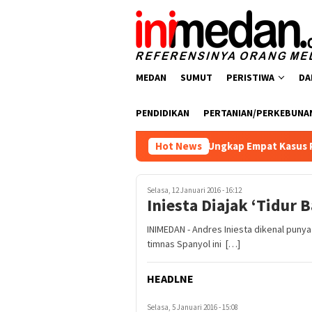
Loncat
ke
konten
MEDAN
SUMUT
PERISTIWA
DA
PENDIDIKAN
PERTANIAN/PERKEBUNA
tresnarkoba Polres Batu Bara Ungkap Empat Kasus Peredaran Na
Hot News
Selasa, 12 Januari 2016 - 16:12
Iniesta Diajak ‘Tidur 
INIMEDAN - Andres Iniesta dikenal puny
timnas Spanyol ini […]
HEADLNE
Selasa, 5 Januari 2016 - 15:08