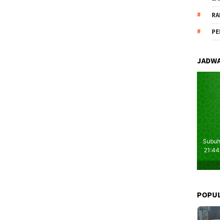
RA
PE
JADWA
POPU