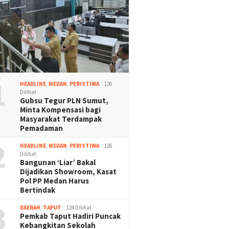
1
HEADLINE
,
MEDAN
,
PERISTIWA
130
Dilihat
Gubsu Tegur PLN Sumut,
Minta Kompensasi bagi
Masyarakat Terdampak
Pemadaman
2
HEADLINE
,
MEDAN
,
PERISTIWA
126
Dilihat
Bangunan ‘Liar’ Bakal
Dijadikan Showroom, Kasat
Pol PP Medan Harus
Bertindak
3
DAERAH
,
TAPUT
124 Dilihat
Pemkab Taput Hadiri Puncak
Kebangkitan Sekolah