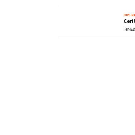
HIBUR
Ceri
INIMED