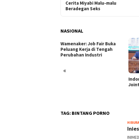
Cerita Miyabi Malu-malu
Beradegan Seks
NASIONAL
enaker: Job Fair Buka
uang Kerja di Tengah
ubahan Industri
«
Indonesia dan Turki Sepakati
Satg
Joint Action Plan 2026–2027
Tamb
Tril
dan 
TAG:
BINTANG PORNO
HIBUR
Inie
INIMED