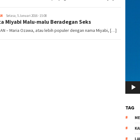
AN
redaksi
Selasa, 5 Januari 2016 - 15:08
ta Miyabi Malu-malu Beradegan Seks
AN – Maria Ozawa, atau lebih populer dengan nama Miyabi, […]
TAG
M
KA
LA