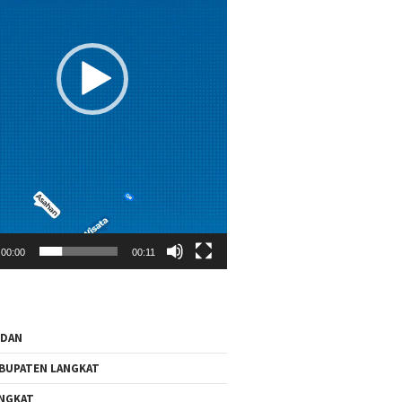
00:00
00:11
EDAN
BUPATEN LANGKAT
NGKAT