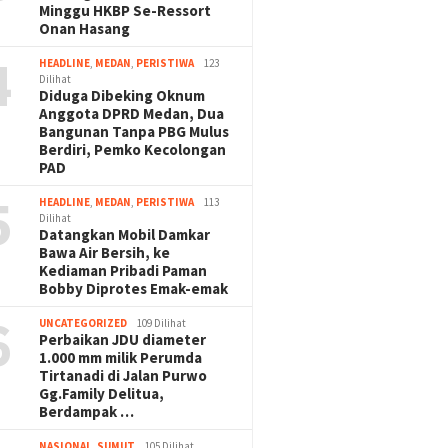
Minggu HKBP Se-Ressort
Onan Hasang
4
HEADLINE
,
MEDAN
,
PERISTIWA
123
Dilihat
Diduga Dibeking Oknum
Anggota DPRD Medan, Dua
Bangunan Tanpa PBG Mulus
Berdiri, Pemko Kecolongan
PAD
5
HEADLINE
,
MEDAN
,
PERISTIWA
113
Dilihat
Datangkan Mobil Damkar
Bawa Air Bersih, ke
Kediaman Pribadi Paman
Bobby Diprotes Emak-emak
6
UNCATEGORIZED
109 Dilihat
Perbaikan JDU diameter
1.000 mm milik Perumda
Tirtanadi di Jalan Purwo
Gg.Family Delitua,
Berdampak …
NASIONAL
,
SUMUT
105 Dilihat