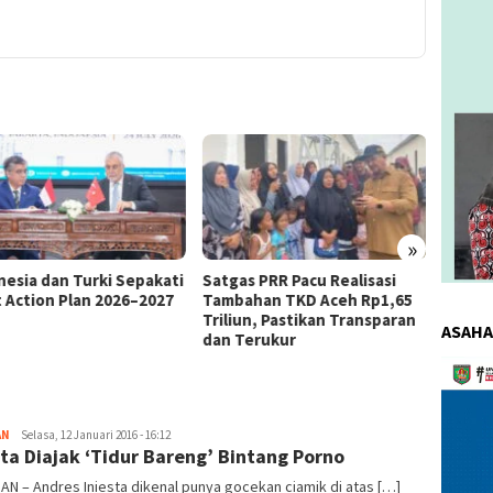
»
as PRR Pacu Realisasi
Kemnaker Berhasil Mediasi
The 4
ahan TKD Aceh Rp1,65
Perselisihan PHK PT Amos
Bahas 
iun, Pastikan Transparan
Indah Indonesia Perselisihan
Memen
ASAHA
Terukur
PHK PT Amos Indah Indonesia
Konsum
Pemuta
Video
AN
redaksi
Selasa, 12 Januari 2016 - 16:12
sta Diajak ‘Tidur Bareng’ Bintang Porno
AN – Andres Iniesta dikenal punya gocekan ciamik di atas […]