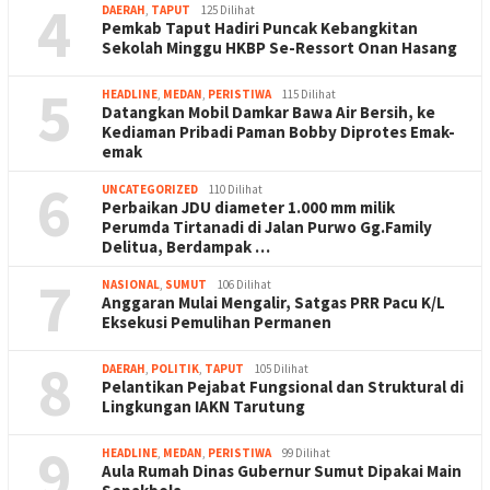
4
DAERAH
,
TAPUT
125 Dilihat
Pemkab Taput Hadiri Puncak Kebangkitan
Sekolah Minggu HKBP Se-Ressort Onan Hasang
5
HEADLINE
,
MEDAN
,
PERISTIWA
115 Dilihat
Datangkan Mobil Damkar Bawa Air Bersih, ke
Kediaman Pribadi Paman Bobby Diprotes Emak-
emak
6
UNCATEGORIZED
110 Dilihat
Perbaikan JDU diameter 1.000 mm milik
Perumda Tirtanadi di Jalan Purwo Gg.Family
Delitua, Berdampak …
7
NASIONAL
,
SUMUT
106 Dilihat
Anggaran Mulai Mengalir, Satgas PRR Pacu K/L
Eksekusi Pemulihan Permanen
8
DAERAH
,
POLITIK
,
TAPUT
105 Dilihat
Pelantikan Pejabat Fungsional dan Struktural di
Lingkungan IAKN Tarutung
9
HEADLINE
,
MEDAN
,
PERISTIWA
99 Dilihat
Aula Rumah Dinas Gubernur Sumut Dipakai Main