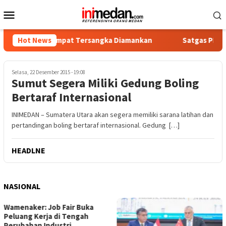
Loncat
Menu
ke
Mobile
konten
otika, Empat Tersangka Diamankan
Hot News
Satgas PRR Pacu Real
Selasa, 22 Desember 2015 - 19:08
Sumut Segera Miliki Gedung Boling
Bertaraf Internasional
INIMEDAN – Sumatera Utara akan segera memiliki sarana latihan dan
pertandingan boling bertaraf internasional. Gedung […]
HEADLNE
NASIONAL