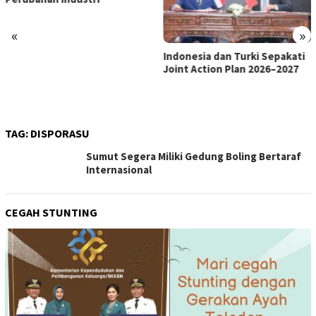
«
»
Indonesia dan Turki Sepakati
Satgas PRR Pacu Realisasi
Joint Action Plan 2026–2027
Tambahan TKD Aceh Rp1,65
Triliun, Pastikan Transparan
dan Terukur
TAG:
DISPORASU
Sumut Segera Miliki Gedung Boling Bertaraf
Internasional
CEGAH STUNTING