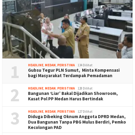
1
HEADLINE
,
MEDAN
,
PERISTIWA
134 Dilihat
Gubsu Tegur PLN Sumut, Minta Kompensasi
bagi Masyarakat Terdampak Pemadaman
2
HEADLINE
,
MEDAN
,
PERISTIWA
128 Dilihat
Bangunan ‘Liar’ Bakal Dijadikan Showroom,
Kasat Pol PP Medan Harus Bertindak
3
HEADLINE
,
MEDAN
,
PERISTIWA
127 Dilihat
Diduga Dibeking Oknum Anggota DPRD Medan,
Dua Bangunan Tanpa PBG Mulus Berdiri, Pemko
Kecolongan PAD