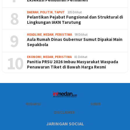
8
DAERAH
,
POLITIK
,
TAPUT
105 Dilihat
Pelantikan Pejabat Fungsional dan Struktural di
Lingkungan IAKN Tarutung
9
HEADLINE
,
MEDAN
,
PERISTIWA
99 Dilihat
Aula Rumah Dinas Gubernur Sumut Dipakai Main
Sepakbola
10
EKONOMI
,
MEDAN
,
PERISTIWA
81 Dilihat
Panitia PRSU 2026 Imbau Masyarakat Waspada
Penawaran Tiket di Bawah Harga Resmi
REDAKSI
SIBER
DISCLAIMER
JARINGAN SOCIAL