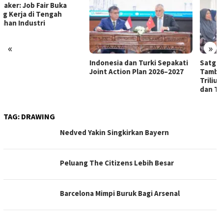
«
»
Indonesia dan Turki Sepakati
Satgas PRR Pacu Realisasi
Joint Action Plan 2026–2027
Tambahan TKD Aceh Rp1,65
Triliun, Pastikan Transparan
dan Terukur
TAG:
DRAWING
Nedved Yakin Singkirkan Bayern
Peluang The Citizens Lebih Besar
Barcelona Mimpi Buruk Bagi Arsenal