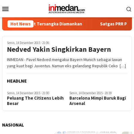
Loncat
Menu
ke
Mobile
konten
a, Empat Tersangka Diamankan
Hot News
Satgas PRR Pacu Realisas
Senin, 14 Desember 2015 - 21:06
Nedved Yakin Singkirkan Bayern
INIMEDAN - Pavel Nedved mengakui Bayern Munich sebagai lawan
yang kuat bagi Juventus. Namun eks gelandang Republik Ceko […]
HEADLNE
Senin, 14 Desember 2015 - 21:00
Senin, 14 Desember 2015 - 20:39
Peluang The Citizens Lebih
Barcelona Mimpi Buruk Bagi
Besar
Arsenal
NASIONAL