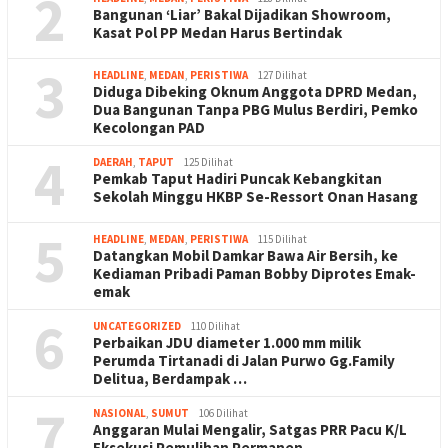
2
Bangunan ‘Liar’ Bakal Dijadikan Showroom,
Kasat Pol PP Medan Harus Bertindak
3
HEADLINE
,
MEDAN
,
PERISTIWA
127 Dilihat
Diduga Dibeking Oknum Anggota DPRD Medan,
Dua Bangunan Tanpa PBG Mulus Berdiri, Pemko
Kecolongan PAD
4
DAERAH
,
TAPUT
125 Dilihat
Pemkab Taput Hadiri Puncak Kebangkitan
Sekolah Minggu HKBP Se-Ressort Onan Hasang
5
HEADLINE
,
MEDAN
,
PERISTIWA
115 Dilihat
Datangkan Mobil Damkar Bawa Air Bersih, ke
Kediaman Pribadi Paman Bobby Diprotes Emak-
emak
6
UNCATEGORIZED
110 Dilihat
Perbaikan JDU diameter 1.000 mm milik
Perumda Tirtanadi di Jalan Purwo Gg.Family
Delitua, Berdampak …
7
NASIONAL
,
SUMUT
106 Dilihat
Anggaran Mulai Mengalir, Satgas PRR Pacu K/L
Eksekusi Pemulihan Permanen