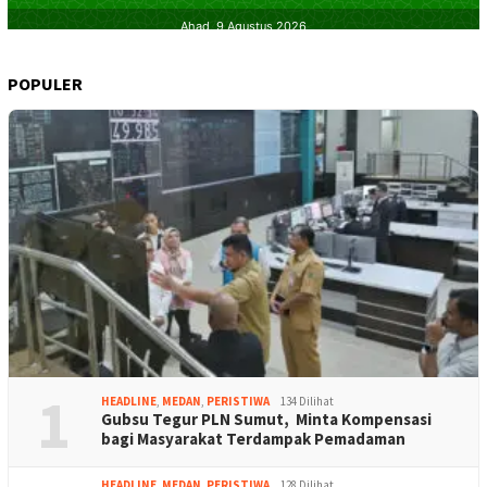
POPULER
1
HEADLINE
,
MEDAN
,
PERISTIWA
134 Dilihat
Gubsu Tegur PLN Sumut, Minta Kompensasi
bagi Masyarakat Terdampak Pemadaman
HEADLINE
,
MEDAN
,
PERISTIWA
128 Dilihat