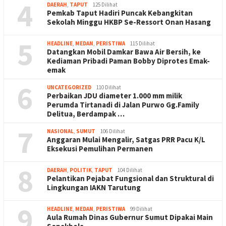
4
DAERAH
,
TAPUT
125 Dilihat
Pemkab Taput Hadiri Puncak Kebangkitan
Sekolah Minggu HKBP Se-Ressort Onan Hasang
5
HEADLINE
,
MEDAN
,
PERISTIWA
115 Dilihat
Datangkan Mobil Damkar Bawa Air Bersih, ke
Kediaman Pribadi Paman Bobby Diprotes Emak-
emak
6
UNCATEGORIZED
110 Dilihat
Perbaikan JDU diameter 1.000 mm milik
Perumda Tirtanadi di Jalan Purwo Gg.Family
Delitua, Berdampak …
7
NASIONAL
,
SUMUT
106 Dilihat
Anggaran Mulai Mengalir, Satgas PRR Pacu K/L
Eksekusi Pemulihan Permanen
8
DAERAH
,
POLITIK
,
TAPUT
104 Dilihat
Pelantikan Pejabat Fungsional dan Struktural di
Lingkungan IAKN Tarutung
9
HEADLINE
,
MEDAN
,
PERISTIWA
99 Dilihat
Aula Rumah Dinas Gubernur Sumut Dipakai Main