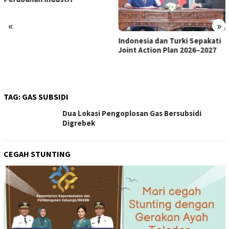
«
»
Indonesia dan Turki Sepakati
Satgas PRR Pacu Realisasi
Joint Action Plan 2026–2027
Tambahan TKD Aceh Rp1,65
Triliun, Pastikan Transparan
dan Terukur
TAG:
GAS SUBSIDI
Dua Lokasi Pengoplosan Gas Bersubsidi
Digrebek
CEGAH STUNTING