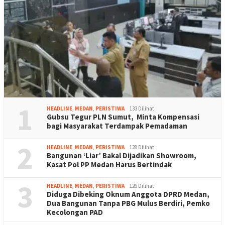
1
HEADLINE
,
MEDAN
,
PERISTIWA
133 Dilihat
Gubsu Tegur PLN Sumut, Minta Kompensasi
bagi Masyarakat Terdampak Pemadaman
2
HEADLINE
,
MEDAN
,
PERISTIWA
128 Dilihat
Bangunan ‘Liar’ Bakal Dijadikan Showroom,
Kasat Pol PP Medan Harus Bertindak
3
HEADLINE
,
MEDAN
,
PERISTIWA
126 Dilihat
Diduga Dibeking Oknum Anggota DPRD Medan,
Dua Bangunan Tanpa PBG Mulus Berdiri, Pemko
Kecolongan PAD