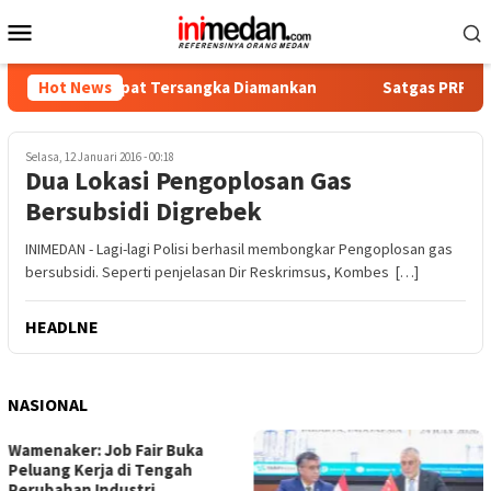
Loncat
Menu
ke
Mobile
konten
tika, Empat Tersangka Diamankan
Hot News
Satgas PRR Pacu Realis
Selasa, 12 Januari 2016 - 00:18
Dua Lokasi Pengoplosan Gas
Bersubsidi Digrebek
INIMEDAN - Lagi-lagi Polisi berhasil membongkar Pengoplosan gas
bersubsidi. Seperti penjelasan Dir Reskrimsus, Kombes […]
HEADLNE
NASIONAL