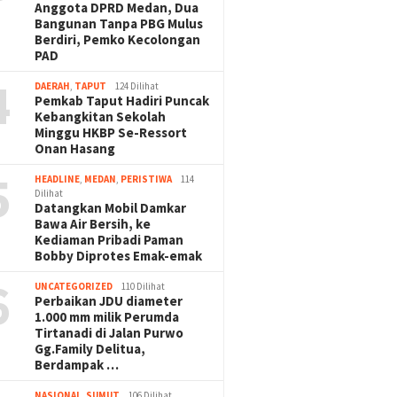
Anggota DPRD Medan, Dua
Bangunan Tanpa PBG Mulus
Berdiri, Pemko Kecolongan
PAD
4
DAERAH
,
TAPUT
124 Dilihat
Pemkab Taput Hadiri Puncak
Kebangkitan Sekolah
Minggu HKBP Se-Ressort
Onan Hasang
5
HEADLINE
,
MEDAN
,
PERISTIWA
114
Dilihat
Datangkan Mobil Damkar
Bawa Air Bersih, ke
Kediaman Pribadi Paman
Bobby Diprotes Emak-emak
6
UNCATEGORIZED
110 Dilihat
Perbaikan JDU diameter
1.000 mm milik Perumda
Tirtanadi di Jalan Purwo
Gg.Family Delitua,
Berdampak …
NASIONAL
,
SUMUT
106 Dilihat