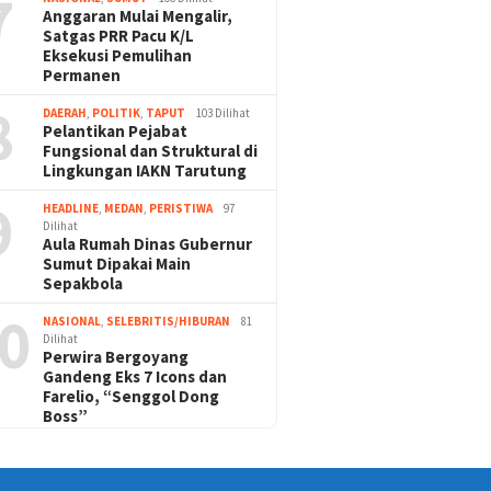
7
Anggaran Mulai Mengalir,
Satgas PRR Pacu K/L
Eksekusi Pemulihan
Permanen
8
DAERAH
,
POLITIK
,
TAPUT
103 Dilihat
Pelantikan Pejabat
Fungsional dan Struktural di
Lingkungan IAKN Tarutung
9
HEADLINE
,
MEDAN
,
PERISTIWA
97
Dilihat
Aula Rumah Dinas Gubernur
Sumut Dipakai Main
Sepakbola
0
NASIONAL
,
SELEBRITIS/HIBURAN
81
Dilihat
Perwira Bergoyang
Gandeng Eks 7 Icons dan
Farelio, “Senggol Dong
Boss”