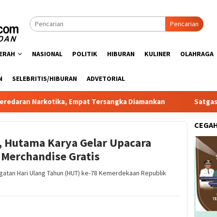
Pencarian
ERAH
NASIONAL
POLITIK
HIBURAN
KULINER
OLAHRAGA
N
SELEBRITIS/HIBURAN
ADVETORIAL
kotika, Empat Tersangka Diamankan
Satgas PRR Pacu Rea
CEGA
, Hutama Karya Gelar Upacara
 Merchandise Gratis
gatan Hari Ulang Tahun (HUT) ke-78 Kemerdekaan Republik