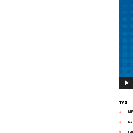
TAG
M
KA
LA