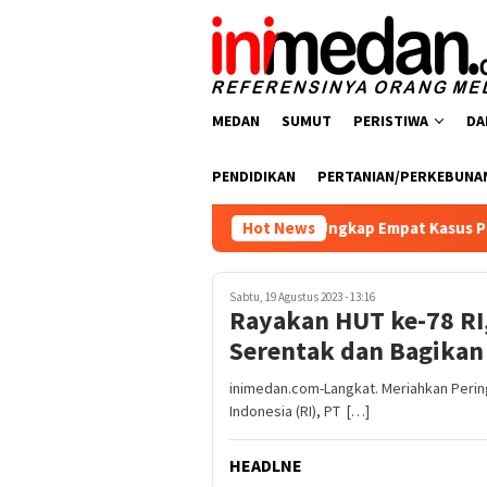
Loncat
ke
konten
MEDAN
SUMUT
PERISTIWA
DA
PENDIDIKAN
PERTANIAN/PERKEBUNA
resnarkoba Polres Batu Bara Ungkap Empat Kasus Peredaran Nar
Hot News
Sabtu, 19 Agustus 2023 - 13:16
Rayakan HUT ke-78 RI
Serentak dan Bagikan
inimedan.com-Langkat. Meriahkan Perin
Indonesia (RI), PT […]
HEADLNE