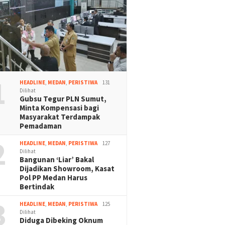
1
HEADLINE
,
MEDAN
,
PERISTIWA
131
Dilihat
Gubsu Tegur PLN Sumut,
Minta Kompensasi bagi
Masyarakat Terdampak
Pemadaman
2
HEADLINE
,
MEDAN
,
PERISTIWA
127
Dilihat
Bangunan ‘Liar’ Bakal
Dijadikan Showroom, Kasat
Pol PP Medan Harus
Bertindak
3
HEADLINE
,
MEDAN
,
PERISTIWA
125
Dilihat
Diduga Dibeking Oknum