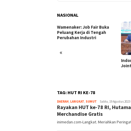
NASIONAL
enaker: Job Fair Buka
uang Kerja di Tengah
ubahan Industri
«
Indonesia dan Turki Sepakati
Satg
Joint Action Plan 2026–2027
Tamb
Tril
dan 
TAG:
HUT RI KE-78
DAERAH
,
LANGKAT
,
SUMUT
redaksi
Sabtu, 19 Agustus 2023 
Rayakan HUT ke-78 RI, Hutama
Merchandise Gratis
inimedan.com-Langkat. Meriahkan Peringat