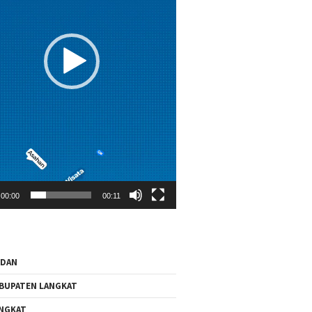
00:00
00:11
EDAN
BUPATEN LANGKAT
NGKAT