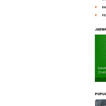
RA
PE
JADWA
POPU