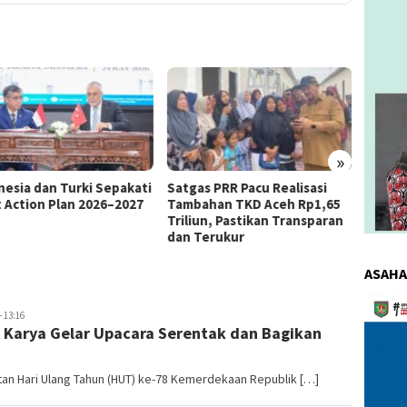
»
as PRR Pacu Realisasi
Kemnaker Berhasil Mediasi
The 4
ahan TKD Aceh Rp1,65
Perselisihan PHK PT Amos
Bahas 
iun, Pastikan Transparan
Indah Indonesia Perselisihan
Memen
Terukur
PHK PT Amos Indah Indonesia
Konsum
ASAHA
Pemuta
- 13:16
Video
 Karya Gelar Upacara Serentak dan Bagikan
an Hari Ulang Tahun (HUT) ke-78 Kemerdekaan Republik […]