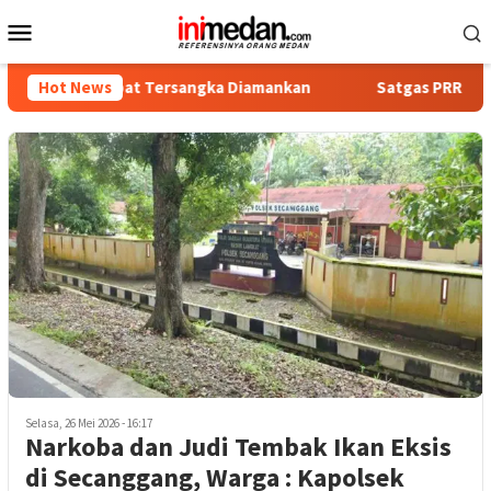
Loncat
Menu
ke
Mobile
konten
ka, Empat Tersangka Diamankan
Hot News
Satgas PRR Pacu Realisas
Selasa, 26 Mei 2026 - 16:17
Narkoba dan Judi Tembak Ikan Eksis
di Secanggang, Warga : Kapolsek