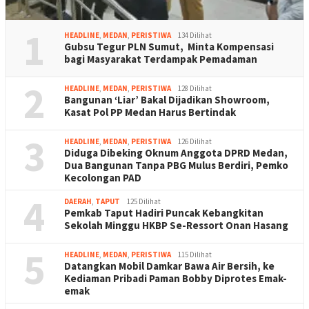
1
HEADLINE
,
MEDAN
,
PERISTIWA
134 Dilihat
Gubsu Tegur PLN Sumut, Minta Kompensasi
bagi Masyarakat Terdampak Pemadaman
2
HEADLINE
,
MEDAN
,
PERISTIWA
128 Dilihat
Bangunan ‘Liar’ Bakal Dijadikan Showroom,
Kasat Pol PP Medan Harus Bertindak
3
HEADLINE
,
MEDAN
,
PERISTIWA
126 Dilihat
Diduga Dibeking Oknum Anggota DPRD Medan,
Dua Bangunan Tanpa PBG Mulus Berdiri, Pemko
Kecolongan PAD
4
DAERAH
,
TAPUT
125 Dilihat
Pemkab Taput Hadiri Puncak Kebangkitan
Sekolah Minggu HKBP Se-Ressort Onan Hasang
5
HEADLINE
,
MEDAN
,
PERISTIWA
115 Dilihat
Datangkan Mobil Damkar Bawa Air Bersih, ke
Kediaman Pribadi Paman Bobby Diprotes Emak-
emak