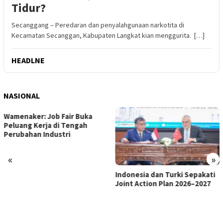
Tidur?
Secanggang – Peredaran dan penyalahgunaan narkotita di
Kecamatan Secanggan, Kabupaten Langkat kian menggurita. […]
HEADLNE
NASIONAL
«
»
Indonesia dan Turki Sepakati
Satgas PRR Pacu Realisasi
Joint Action Plan 2026–2027
Tambahan TKD Aceh Rp1,65
Triliun, Pastikan Transparan
dan Terukur