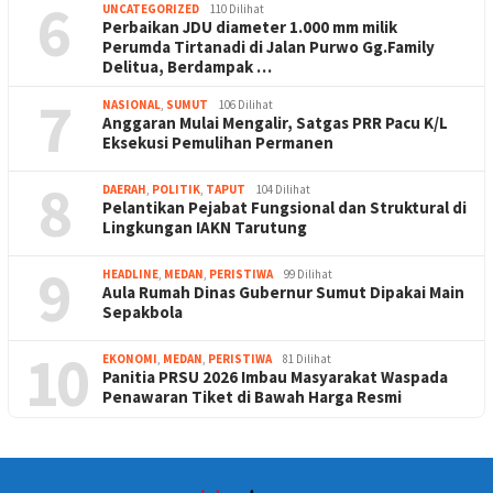
6
UNCATEGORIZED
110 Dilihat
Perbaikan JDU diameter 1.000 mm milik
Perumda Tirtanadi di Jalan Purwo Gg.Family
Delitua, Berdampak …
7
NASIONAL
,
SUMUT
106 Dilihat
Anggaran Mulai Mengalir, Satgas PRR Pacu K/L
Eksekusi Pemulihan Permanen
8
DAERAH
,
POLITIK
,
TAPUT
104 Dilihat
Pelantikan Pejabat Fungsional dan Struktural di
Lingkungan IAKN Tarutung
9
HEADLINE
,
MEDAN
,
PERISTIWA
99 Dilihat
Aula Rumah Dinas Gubernur Sumut Dipakai Main
Sepakbola
10
EKONOMI
,
MEDAN
,
PERISTIWA
81 Dilihat
Panitia PRSU 2026 Imbau Masyarakat Waspada
Penawaran Tiket di Bawah Harga Resmi