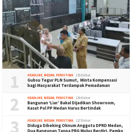
1
HEADLINE
,
MEDAN
,
PERISTIWA
135 Dilihat
Gubsu Tegur PLN Sumut, Minta Kompensasi
bagi Masyarakat Terdampak Pemadaman
2
HEADLINE
,
MEDAN
,
PERISTIWA
129 Dilihat
Bangunan ‘Liar’ Bakal Dijadikan Showroom,
Kasat Pol PP Medan Harus Bertindak
3
HEADLINE
,
MEDAN
,
PERISTIWA
127 Dilihat
Diduga Dibeking Oknum Anggota DPRD Medan,
Dua Bangunan Tanpa PBG Mulus Berdiri, Pemko