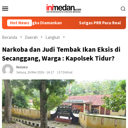
Loncat
Menu
ke
Mobile
konten
rsangka Diamankan
Hot News
Satgas PRR Pacu Realisasi Tambahan T
Beranda
Daerah
Langkat
Narkoba dan Judi Tembak Ikan Eksis di
Secanggang, Warga : Kapolsek Tidur?
Redaksi
Selasa, 26 Mei 2026 - 16:17
117 Dilihat