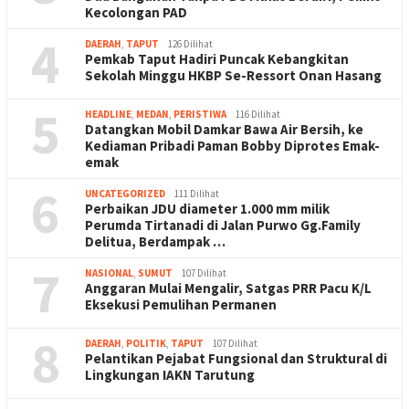
Kecolongan PAD
4
DAERAH
,
TAPUT
126 Dilihat
Pemkab Taput Hadiri Puncak Kebangkitan
Sekolah Minggu HKBP Se-Ressort Onan Hasang
5
HEADLINE
,
MEDAN
,
PERISTIWA
116 Dilihat
Datangkan Mobil Damkar Bawa Air Bersih, ke
Kediaman Pribadi Paman Bobby Diprotes Emak-
emak
6
UNCATEGORIZED
111 Dilihat
Perbaikan JDU diameter 1.000 mm milik
Perumda Tirtanadi di Jalan Purwo Gg.Family
Delitua, Berdampak …
7
NASIONAL
,
SUMUT
107 Dilihat
Anggaran Mulai Mengalir, Satgas PRR Pacu K/L
Eksekusi Pemulihan Permanen
8
DAERAH
,
POLITIK
,
TAPUT
107 Dilihat
Pelantikan Pejabat Fungsional dan Struktural di
Lingkungan IAKN Tarutung