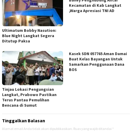
Bailey Penghubung Antar
Kecamatan di Kab Langkat
,Warga Apresiasi TNI AD
Ultimatum Bobby Nasution:
Blue Night Langkat Segera
Ditutup Paksa
Kasek SDN 057765 Aman Damai
Buat Kelas Bayangan Untuk
Samarkan Penggunaan Dana
BOS
Tinjau Lokasi Pengungsian
Langkat, Prabowo Pastikan
Terus Pantau Pemulihan
Bencana di Sumut
Tinggalkan Balasan
Alamat email Anda tidak akan dipublikasikan.
Ruas yang wajib ditandai
*