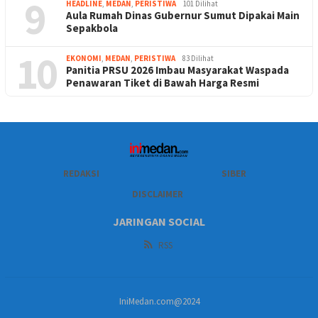
9
HEADLINE
,
MEDAN
,
PERISTIWA
101 Dilihat
Aula Rumah Dinas Gubernur Sumut Dipakai Main
Sepakbola
10
EKONOMI
,
MEDAN
,
PERISTIWA
83 Dilihat
Panitia PRSU 2026 Imbau Masyarakat Waspada
Penawaran Tiket di Bawah Harga Resmi
REDAKSI
SIBER
DISCLAIMER
JARINGAN SOCIAL
RSS
IniMedan.com@2024