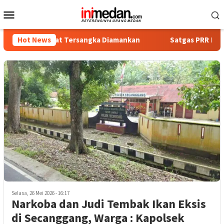
Loncat
Menu
ke
Mobile
konten
a, Empat Tersangka Diamankan
Hot News
Satgas PRR Pacu Realisasi
Selasa, 26 Mei 2026 - 16:17
Narkoba dan Judi Tembak Ikan Eksis
di Secanggang, Warga : Kapolsek