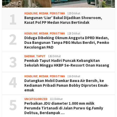
1
HEADLINE
,
MEDAN
,
PERISTIWA
129 Dilihat
Bangunan ‘Liar’ Bakal Dijadikan Showroom,
Kasat Pol PP Medan Harus Bertindak
2
HEADLINE
,
MEDAN
,
PERISTIWA
128 Dilihat
Diduga Dibeking Oknum Anggota DPRD Medan,
Dua Bangunan Tanpa PBG Mulus Berdiri, Pemko
Kecolongan PAD
3
DAERAH
,
TAPUT
126 Dilihat
Pemkab Taput Hadiri Puncak Kebangkitan
Sekolah Minggu HKBP Se-Ressort Onan Hasang
4
HEADLINE
,
MEDAN
,
PERISTIWA
116 Dilihat
Datangkan Mobil Damkar Bawa Air Bersih, ke
Kediaman Pribadi Paman Bobby Diprotes Emak-
emak
5
UNCATEGORIZED
111 Dilihat
Perbaikan JDU diameter 1.000 mm milik
Perumda Tirtanadi di Jalan Purwo Gg.Family
Delitua, Berdampak …