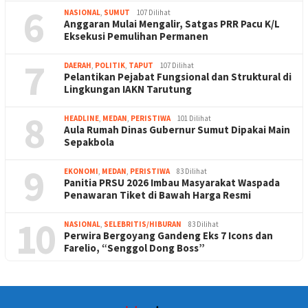
6
NASIONAL
,
SUMUT
107 Dilihat
Anggaran Mulai Mengalir, Satgas PRR Pacu K/L
Eksekusi Pemulihan Permanen
7
DAERAH
,
POLITIK
,
TAPUT
107 Dilihat
Pelantikan Pejabat Fungsional dan Struktural di
Lingkungan IAKN Tarutung
8
HEADLINE
,
MEDAN
,
PERISTIWA
101 Dilihat
Aula Rumah Dinas Gubernur Sumut Dipakai Main
Sepakbola
9
EKONOMI
,
MEDAN
,
PERISTIWA
83 Dilihat
Panitia PRSU 2026 Imbau Masyarakat Waspada
Penawaran Tiket di Bawah Harga Resmi
10
NASIONAL
,
SELEBRITIS/HIBURAN
83 Dilihat
Perwira Bergoyang Gandeng Eks 7 Icons dan
Farelio, “Senggol Dong Boss”