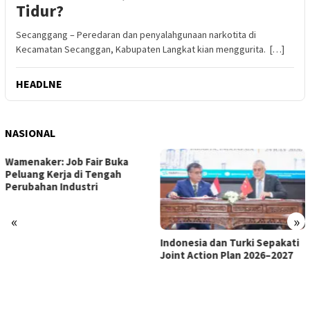
Tidur?
Secanggang – Peredaran dan penyalahgunaan narkotita di
Kecamatan Secanggan, Kabupaten Langkat kian menggurita. […]
HEADLNE
NASIONAL
«
»
Indonesia dan Turki Sepakati
Satgas PRR Pacu Realisasi
Joint Action Plan 2026–2027
Tambahan TKD Aceh Rp1,65
Triliun, Pastikan Transparan
dan Terukur