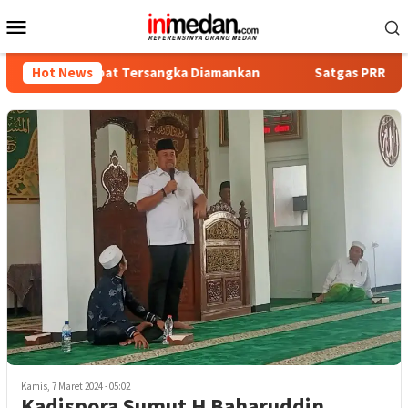
Loncat
Menu
ke
Mobile
konten
a, Empat Tersangka Diamankan
Hot News
Satgas PRR Pacu Realisasi
Kamis, 7 Maret 2024 - 05:02
Kadispora Sumut H Baharuddin