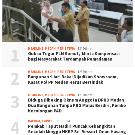
1
HEADLINE
,
MEDAN
,
PERISTIWA
134 Dilihat
Gubsu Tegur PLN Sumut, Minta Kompensasi
bagi Masyarakat Terdampak Pemadaman
2
HEADLINE
,
MEDAN
,
PERISTIWA
128 Dilihat
Bangunan ‘Liar’ Bakal Dijadikan Showroom,
Kasat Pol PP Medan Harus Bertindak
3
HEADLINE
,
MEDAN
,
PERISTIWA
126 Dilihat
Diduga Dibeking Oknum Anggota DPRD Medan,
Dua Bangunan Tanpa PBG Mulus Berdiri, Pemko
Kecolongan PAD
4
DAERAH
,
TAPUT
125 Dilihat
Pemkab Taput Hadiri Puncak Kebangkitan
Sekolah Minggu HKBP Se-Ressort Onan Hasang