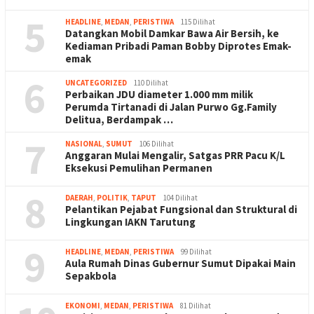
5
HEADLINE
,
MEDAN
,
PERISTIWA
115 Dilihat
Datangkan Mobil Damkar Bawa Air Bersih, ke
Kediaman Pribadi Paman Bobby Diprotes Emak-
emak
6
UNCATEGORIZED
110 Dilihat
Perbaikan JDU diameter 1.000 mm milik
Perumda Tirtanadi di Jalan Purwo Gg.Family
Delitua, Berdampak …
7
NASIONAL
,
SUMUT
106 Dilihat
Anggaran Mulai Mengalir, Satgas PRR Pacu K/L
Eksekusi Pemulihan Permanen
8
DAERAH
,
POLITIK
,
TAPUT
104 Dilihat
Pelantikan Pejabat Fungsional dan Struktural di
Lingkungan IAKN Tarutung
9
HEADLINE
,
MEDAN
,
PERISTIWA
99 Dilihat
Aula Rumah Dinas Gubernur Sumut Dipakai Main
Sepakbola
EKONOMI
,
MEDAN
,
PERISTIWA
81 Dilihat