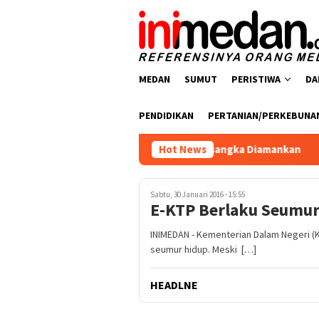
Loncat
ke
konten
MEDAN
SUMUT
PERISTIWA
DA
PENDIDIKAN
PERTANIAN/PERKEBUNA
redaran Narkotika, Empat Tersangka Diamankan
Hot News
Satgas P
Sabtu, 30 Januari 2016 - 15:55
E-KTP Berlaku Seumur
INIMEDAN - Kementerian Dalam Negeri 
seumur hidup. Meski […]
HEADLNE