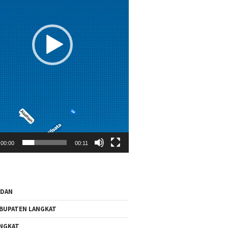
00:00
00:11
EDAN
BUPATEN LANGKAT
NGKAT