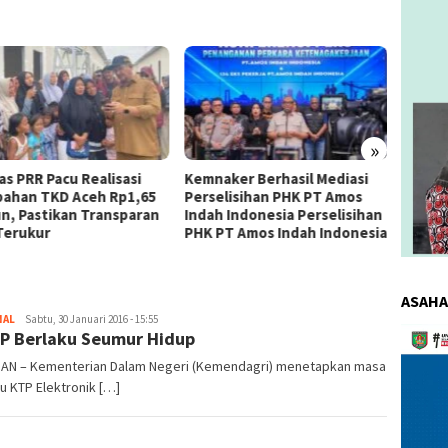
»
as PRR Pacu Realisasi
Kemnaker Berhasil Mediasi
The 4
ahan TKD Aceh Rp1,65
Perselisihan PHK PT Amos
Bahas 
iun, Pastikan Transparan
Indah Indonesia Perselisihan
Memen
Terukur
PHK PT Amos Indah Indonesia
Konsum
ASAHA
NAL
redaksi
Sabtu, 30 Januari 2016 - 15:55
Pemuta
P Berlaku Seumur Hidup
Video
DAN – Kementerian Dalam Negeri (Kemendagri) menetapkan masa
u KTP Elektronik […]