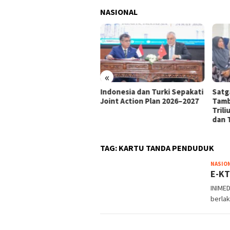
NASIONAL
enaker: Job Fair Buka
uang Kerja di Tengah
ubahan Industri
«
Indonesia dan Turki Sepakati
Satg
Joint Action Plan 2026–2027
Tamb
Tril
dan 
TAG:
KARTU TANDA PENDUDUK
NASIO
E-KT
INIME
berlak