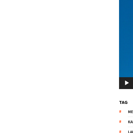
TAG
M
KA
LA