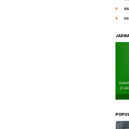
RA
PE
JADWA
POPU