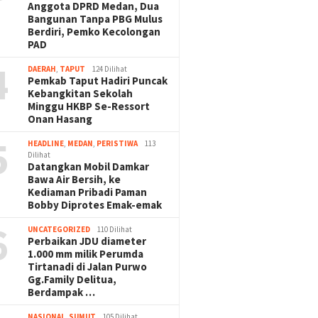
Anggota DPRD Medan, Dua
Bangunan Tanpa PBG Mulus
Berdiri, Pemko Kecolongan
PAD
4
DAERAH
,
TAPUT
124 Dilihat
Pemkab Taput Hadiri Puncak
Kebangkitan Sekolah
Minggu HKBP Se-Ressort
Onan Hasang
5
HEADLINE
,
MEDAN
,
PERISTIWA
113
Dilihat
Datangkan Mobil Damkar
Bawa Air Bersih, ke
Kediaman Pribadi Paman
Bobby Diprotes Emak-emak
6
UNCATEGORIZED
110 Dilihat
Perbaikan JDU diameter
1.000 mm milik Perumda
Tirtanadi di Jalan Purwo
Gg.Family Delitua,
Berdampak …
NASIONAL
,
SUMUT
105 Dilihat