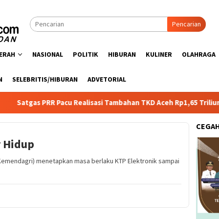
Pencarian
ERAH
NASIONAL
POLITIK
HIBURAN
KULINER
OLAHRAGA
N
SELEBRITIS/HIBURAN
ADVETORIAL
RR Pacu Realisasi Tambahan TKD Aceh Rp1,65 Triliun, Pastikan T
CEGA
 Hidup
(Kemendagri) menetapkan masa berlaku KTP Elektronik sampai