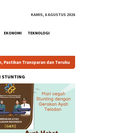
KAMIS, 6 AGUSTUS 2026
EKONOMI
TEKNOLOGI
ransparan dan Terukur
Satreskrim Polres Batu Bara Ungk
H STUNTING