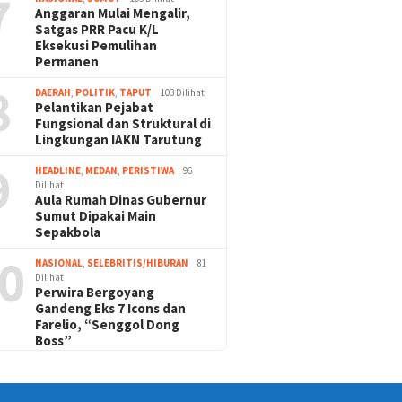
7
Anggaran Mulai Mengalir,
Satgas PRR Pacu K/L
Eksekusi Pemulihan
Permanen
8
DAERAH
,
POLITIK
,
TAPUT
103 Dilihat
Pelantikan Pejabat
Fungsional dan Struktural di
Lingkungan IAKN Tarutung
9
HEADLINE
,
MEDAN
,
PERISTIWA
96
Dilihat
Aula Rumah Dinas Gubernur
Sumut Dipakai Main
Sepakbola
0
NASIONAL
,
SELEBRITIS/HIBURAN
81
Dilihat
Perwira Bergoyang
Gandeng Eks 7 Icons dan
Farelio, “Senggol Dong
Boss”