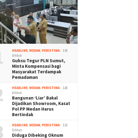
1
HEADLINE
,
MEDAN
,
PERISTIWA
130
Dilihat
Gubsu Tegur PLN Sumut,
Minta Kompensasi bagi
Masyarakat Terdampak
Pemadaman
2
HEADLINE
,
MEDAN
,
PERISTIWA
126
Dilihat
Bangunan ‘Liar’ Bakal
Dijadikan Showroom, Kasat
Pol PP Medan Harus
Bertindak
3
HEADLINE
,
MEDAN
,
PERISTIWA
125
Dilihat
Diduga Dibeking Oknum