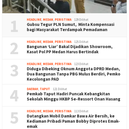
1
HEADLINE
,
MEDAN
,
PERISTIWA
129 Dilihat
Gubsu Tegur PLN Sumut, Minta Kompensasi
bagi Masyarakat Terdampak Pemadaman
2
HEADLINE
,
MEDAN
,
PERISTIWA
125 Dilihat
Bangunan ‘Liar’ Bakal Dijadikan Showroom,
Kasat Pol PP Medan Harus Bertindak
3
HEADLINE
,
MEDAN
,
PERISTIWA
123 Dilihat
Diduga Dibeking Oknum Anggota DPRD Medan,
Dua Bangunan Tanpa PBG Mulus Berdiri, Pemko
Kecolongan PAD
4
DAERAH
,
TAPUT
121 Dilihat
Pemkab Taput Hadiri Puncak Kebangkitan
Sekolah Minggu HKBP Se-Ressort Onan Hasang
5
HEADLINE
,
MEDAN
,
PERISTIWA
113 Dilihat
Datangkan Mobil Damkar Bawa Air Bersih, ke
Kediaman Pribadi Paman Bobby Diprotes Emak-
emak