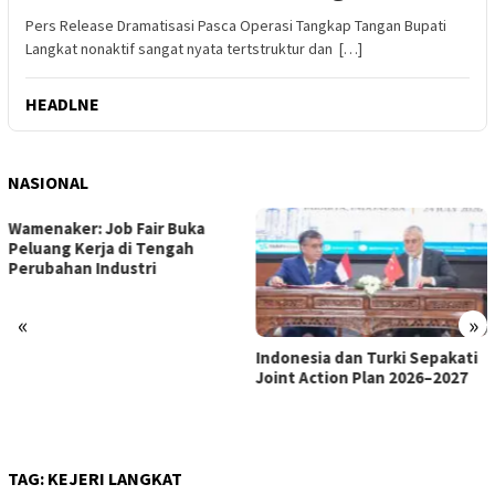
Pers Release Dramatisasi Pasca Operasi Tangkap Tangan Bupati
Langkat nonaktif sangat nyata tertstruktur dan […]
HEADLNE
NASIONAL
«
»
Indonesia dan Turki Sepakati
Satgas PRR Pacu Realisasi
Joint Action Plan 2026–2027
Tambahan TKD Aceh Rp1,65
Triliun, Pastikan Transparan
dan Terukur
TAG:
KEJERI LANGKAT