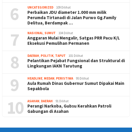
6
UNCATEGORIZED
109 Dilihat
Perbaikan JDU diameter 1.000 mm milik
Perumda Tirtanadi di Jalan Purwo Gg.Family
Delitua, Berdampak …
7
NASIONAL
,
SUMUT
104 Dilihat
Anggaran Mulai Mengalir, Satgas PRR Pacu K/L
Eksekusi Pemulihan Permanen
8
DAERAH
,
POLITIK
,
TAPUT
101 Dilihat
Pelantikan Pejabat Fungsional dan Struktural di
Lingkungan IAKN Tarutung
9
HEADLINE
,
MEDAN
,
PERISTIWA
95 Dilihat
Aula Rumah Dinas Gubernur Sumut Dipakai Main
Sepakbola
10
ASAHAN
,
DAERAH
91 Dilihat
Perangi Narkoba, Gubsu Kerahkan Patroli
Gabungan di Asahan