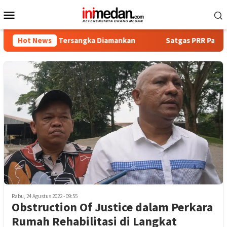
Loncat
Menu
ke
Mobile
konten
, Empat Tersangka Diamankan
Hot News
Satgas PRR Pacu Realisasi
Rabu, 24 Agustus 2022 - 09:55
Obstruction Of Justice dalam Perkara
Rumah Rehabilitasi di Langkat