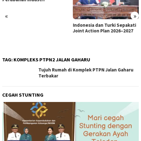
«
»
Indonesia dan Turki Sepakati
Satgas PRR Pacu Realisasi
Joint Action Plan 2026–2027
Tambahan TKD Aceh Rp1,65
Triliun, Pastikan Transparan
dan Terukur
TAG:
KOMPLEKS PTPN2 JALAN GAHARU
Tujuh Rumah di Komplek PTPN Jalan Gaharu
Terbakar
CEGAH STUNTING