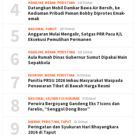
4
HEADLINE
,
MEDAN
,
PERISTIWA
116 Dilihat
Datangkan Mobil Damkar Bawa Air Bersih, ke
Kediaman Pribadi Paman Bobby Diprotes Emak-
emak
5
NASIONAL
,
SUMUT
107 Dilihat
Anggaran Mulai Mengalir, Satgas PRR Pacu K/L
Eksekusi Pemulihan Permanen
6
HEADLINE
,
MEDAN
,
PERISTIWA
101 Dilihat
Aula Rumah Dinas Gubernur Sumut Dipakai Main
Sepakbola
7
EKONOMI
,
MEDAN
,
PERISTIWA
83 Dilihat
Panitia PRSU 2026 Imbau Masyarakat Waspada
Penawaran Tiket di Bawah Harga Resmi
8
NASIONAL
,
SELEBRITIS/HIBURAN
83 Dilihat
Perwira Bergoyang Gandeng Eks 7 Icons dan
Farelio, “Senggol Dong Boss”
9
DAERAH
,
PERISTIWA
,
TAPUT
81 Dilihat
Peringatan dan Syukuran Hari Bhayangkara
2016 di Taput