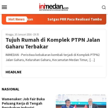
Loncat
Menu
ke
Mobile
konten
 Diamankan
Hot News
Satgas PRR Pacu Realisasi Tambahan TKD Aceh
Minggu, 10 Januari 2016 - 19:35
Tujuh Rumah di Komplek PTPN Jalan
Gaharu Terbakar
INIMEDAN - Peristiwa kebakaran kembali terjadi di Komplek PTPN2
Jalan Gaharu, Kelurahan Gaharu, Kecamatan Medan Timur, […]
HEADLNE
NASIONAL