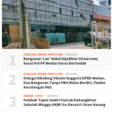
1
HEADLINE
,
MEDAN
,
PERISTIWA
129 Dilihat
Bangunan ‘Liar’ Bakal Dijadikan Showroom,
Kasat Pol PP Medan Harus Bertindak
2
HEADLINE
,
MEDAN
,
PERISTIWA
128 Dilihat
Diduga Dibeking Oknum Anggota DPRD Medan,
Dua Bangunan Tanpa PBG Mulus Berdiri, Pemko
Kecolongan PAD
3
DAERAH
,
TAPUT
126 Dilihat
Pemkab Taput Hadiri Puncak Kebangkitan
Sekolah Minggu HKBP Se-Ressort Onan Hasang