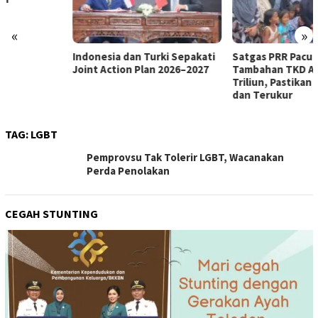
«
»
Indonesia dan Turki Sepakati
Satgas PRR Pacu Realisasi
Joint Action Plan 2026–2027
Tambahan TKD Aceh Rp1,65
Triliun, Pastikan Transparan
dan Terukur
TAG:
LGBT
Pemprovsu Tak Tolerir LGBT, Wacanakan
Perda Penolakan
CEGAH STUNTING