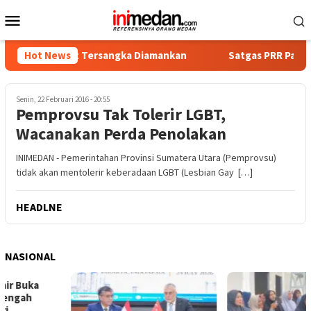
Loncat
Menu
ke
Mobile
konten
, Empat Tersangka Diamankan
Hot News
Satgas PRR Pacu Realisasi
Senin, 22 Februari 2016 - 20:55
Pemprovsu Tak Tolerir LGBT,
Wacanakan Perda Penolakan
INIMEDAN - Pemerintahan Provinsi Sumatera Utara (Pemprovsu)
tidak akan mentolerir keberadaan LGBT (Lesbian Gay […]
HEADLNE
NASIONAL