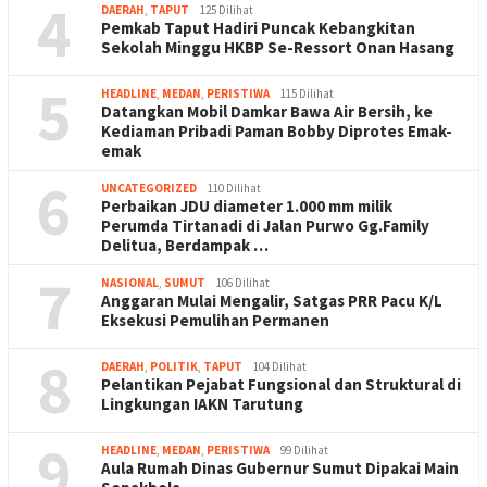
4
DAERAH
,
TAPUT
125 Dilihat
Pemkab Taput Hadiri Puncak Kebangkitan
Sekolah Minggu HKBP Se-Ressort Onan Hasang
5
HEADLINE
,
MEDAN
,
PERISTIWA
115 Dilihat
Datangkan Mobil Damkar Bawa Air Bersih, ke
Kediaman Pribadi Paman Bobby Diprotes Emak-
emak
6
UNCATEGORIZED
110 Dilihat
Perbaikan JDU diameter 1.000 mm milik
Perumda Tirtanadi di Jalan Purwo Gg.Family
Delitua, Berdampak …
7
NASIONAL
,
SUMUT
106 Dilihat
Anggaran Mulai Mengalir, Satgas PRR Pacu K/L
Eksekusi Pemulihan Permanen
8
DAERAH
,
POLITIK
,
TAPUT
104 Dilihat
Pelantikan Pejabat Fungsional dan Struktural di
Lingkungan IAKN Tarutung
9
HEADLINE
,
MEDAN
,
PERISTIWA
99 Dilihat
Aula Rumah Dinas Gubernur Sumut Dipakai Main