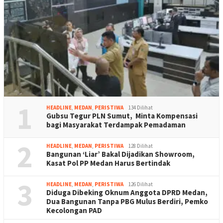
1
HEADLINE
,
MEDAN
,
PERISTIWA
134 Dilihat
Gubsu Tegur PLN Sumut, Minta Kompensasi
bagi Masyarakat Terdampak Pemadaman
2
HEADLINE
,
MEDAN
,
PERISTIWA
128 Dilihat
Bangunan ‘Liar’ Bakal Dijadikan Showroom,
Kasat Pol PP Medan Harus Bertindak
3
HEADLINE
,
MEDAN
,
PERISTIWA
126 Dilihat
Diduga Dibeking Oknum Anggota DPRD Medan,
Dua Bangunan Tanpa PBG Mulus Berdiri, Pemko
Kecolongan PAD