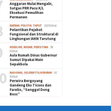
7
Anggaran Mulai Mengalir,
Satgas PRR Pacu K/L
Eksekusi Pemulihan
Permanen
8
DAERAH
,
POLITIK
,
TAPUT
102 Dilihat
Pelantikan Pejabat
Fungsional dan Struktural di
Lingkungan IAKN Tarutung
9
HEADLINE
,
MEDAN
,
PERISTIWA
96
Dilihat
Aula Rumah Dinas Gubernur
Sumut Dipakai Main
Sepakbola
0
NASIONAL
,
SELEBRITIS/HIBURAN
81
Dilihat
Perwira Bergoyang
Gandeng Eks 7 Icons dan
Farelio, “Senggol Dong
Boss”