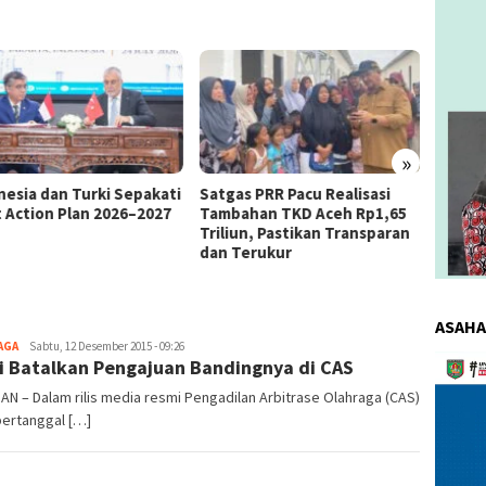
»
as PRR Pacu Realisasi
Kemnaker Berhasil Mediasi
The 4
ahan TKD Aceh Rp1,65
Perselisihan PHK PT Amos
Bahas 
iun, Pastikan Transparan
Indah Indonesia Perselisihan
Memen
Terukur
PHK PT Amos Indah Indonesia
Konsum
ASAHA
AGA
redaksi
Sabtu, 12 Desember 2015 - 09:26
Pemuta
i Batalkan Pengajuan Bandingnya di CAS
Video
AN – Dalam rilis media resmi Pengadilan Arbitrase Olahraga (CAS)
bertanggal […]