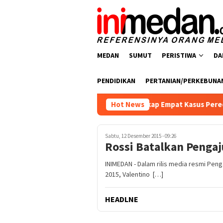
Loncat
ke
konten
MEDAN
SUMUT
PERISTIWA
DA
PENDIDIKAN
PERTANIAN/PERKEBUNA
narkoba Polres Batu Bara Ungkap Empat Kasus Peredaran Narkot
Hot News
Sabtu, 12 Desember 2015 - 09:26
Rossi Batalkan Penga
INIMEDAN - Dalam rilis media resmi Pen
2015, Valentino […]
HEADLNE