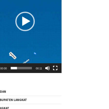
00:00
00:11
EDAN
BUPATEN LANGKAT
NGKAT