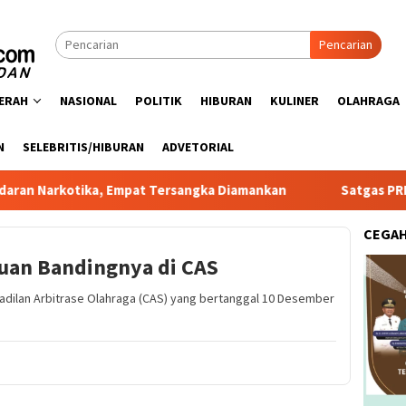
Pencarian
ERAH
NASIONAL
POLITIK
HIBURAN
KULINER
OLAHRAGA
N
SELEBRITIS/HIBURAN
ADVETORIAL
ika, Empat Tersangka Diamankan
Satgas PRR Pacu Realisa
CEGA
juan Bandingnya di CAS
gadilan Arbitrase Olahraga (CAS) yang bertanggal 10 Desember