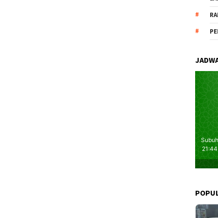
RA
PE
JADWA
POPU