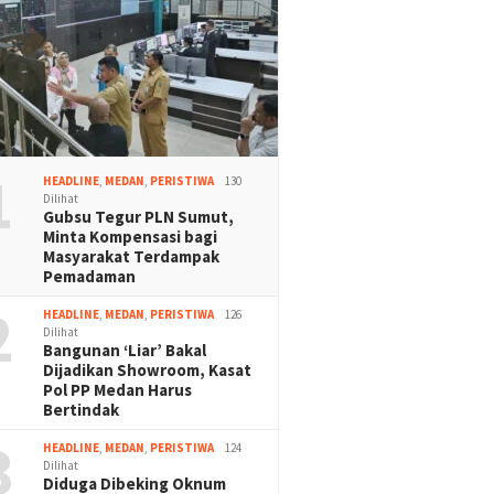
1
HEADLINE
,
MEDAN
,
PERISTIWA
130
Dilihat
Gubsu Tegur PLN Sumut,
Minta Kompensasi bagi
Masyarakat Terdampak
Pemadaman
2
HEADLINE
,
MEDAN
,
PERISTIWA
126
Dilihat
Bangunan ‘Liar’ Bakal
Dijadikan Showroom, Kasat
Pol PP Medan Harus
Bertindak
3
HEADLINE
,
MEDAN
,
PERISTIWA
124
Dilihat
Diduga Dibeking Oknum