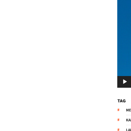
TAG
M
KA
LA