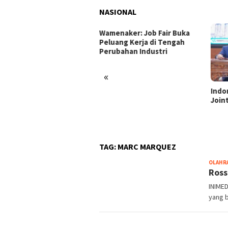
NASIONAL
enaker: Job Fair Buka
uang Kerja di Tengah
ubahan Industri
«
Indonesia dan Turki Sepakati
Satg
Joint Action Plan 2026–2027
Tamb
Tril
dan 
TAG:
MARC MARQUEZ
OLAHR
Ross
INIMED
yang 